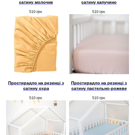
сатину молочне
сатину капучино
510
грн.
510
грн.
Простирадло на резинці з
Простирадло на резинці з
сатину охра
сатину пастельно-рожеве
510
грн.
510
грн.