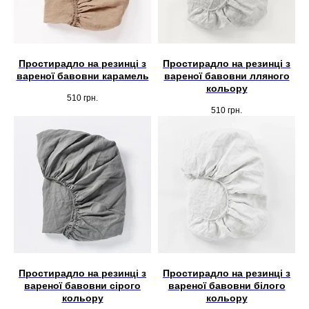
Простирадло на резинці з
Простирадло на резинці з
вареної бавовни карамель
вареної бавовни лляного
кольору
510
грн.
510
грн.
Простирадло на резинці з
Простирадло на резинці з
вареної бавовни сірого
вареної бавовни білого
кольору
кольору