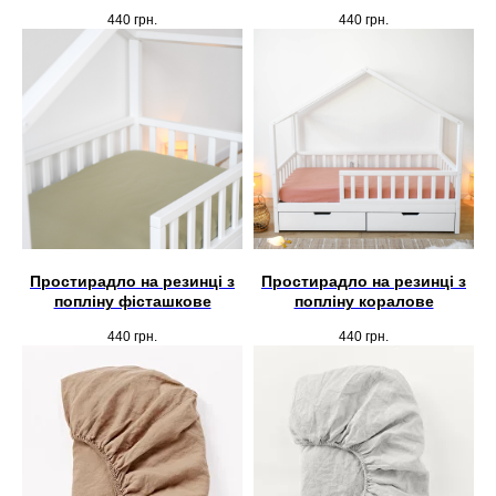
440
грн.
440
грн.
Простирадло на резинці з
Простирадло на резинці з
попліну фісташкове
попліну коралове
440
грн.
440
грн.