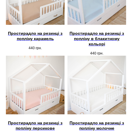
Простирадло на резинці з
Простирадло на резинці з
попліну карамель
попліну в блакитному
кольорі
440
грн.
440
грн.
Простирадло на резинці з
Простирадло на резинці з
попліну персикове
попліну молочне