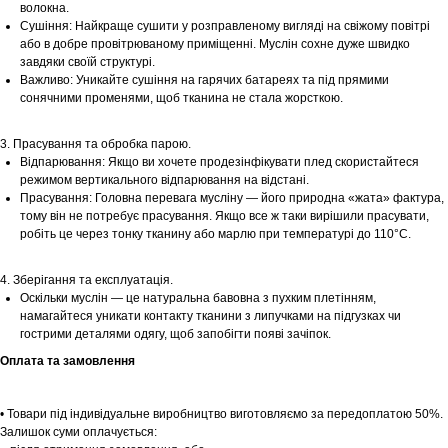
волокна.
Сушіння: Найкраще сушити у розправленому вигляді на свіжому повітрі
або в добре провітрюваному приміщенні. Муслін сохне дуже швидко
завдяки своїй структурі.
Важливо: Уникайте сушіння на гарячих батареях та під прямими
сонячними променями, щоб тканина не стала жорсткою.
3. Прасування та обробка парою.
Відпарювання: Якщо ви хочете продезінфікувати плед скористайтеся
режимом вертикального відпарювання на відстані.
Прасування: Головна перевага мусліну — його природна «жата» фактура,
тому він не потребує прасування. Якщо все ж таки вирішили прасувати,
робіть це через тонку тканину або марлю при температурі до 110°С.
4. Зберігання та експлуатація.
Шоурум
Оскільки муслін — це натуральна бавовна з пухким плетінням,
намагайтеся уникати контакту тканини з липучками на підгузках чи
Заплануйте візит у простір створений
гострими деталями одягу, щоб запобігти появі зачіпок.
Tekstura
для вас
Оплата та замовлення
Записатися
• Товари під індивідуальне виробництво виготовляємо за передоплатою 50%.
Залишок суми оплачується: