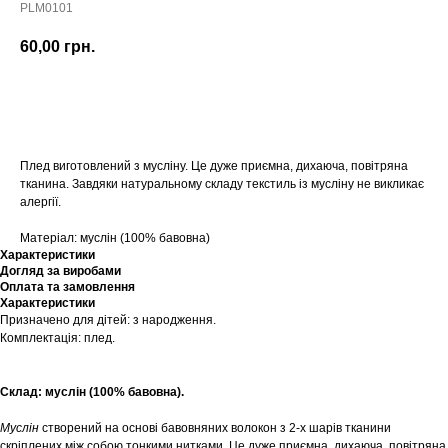
PLM0101
60,00
грн.
Купити
Плед виготовлений з мусліну. Це дуже приємна, дихаюча, повітряна
тканина. Завдяки натуральному складу текстиль із мусліну не викликає
алергії.
Матеріал: муслін (100% бавовна)
Характеристики
Догляд за виробами
Оплата та замовлення
Характеристики
Призначено для дітей: з народження.
Комплектація: плед.
Склад: муслін (100% бавовна).
Муслін
створений на основі бавовняних волокон з 2-х шарів тканини
скріплених між собою тонкими нитками. Це дуже приємна, дихаюча, повітряна