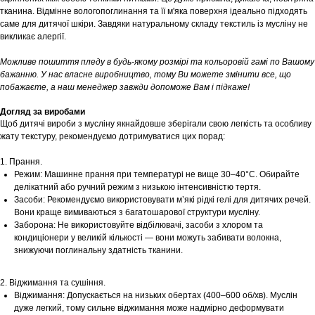
тканина. Відмінне вологопоглинання та її м'яка поверхня ідеально підходять
саме для дитячої шкіри. Завдяки натуральному складу текстиль із мусліну не
викликає алергії.
Можливе пошиття пледу в будь-якому розмірі та кольоровій гамі по Вашому
бажанню. У нас власне виробництво, тому Ви можете змінити все, що
побажаєте, а наш менеджер завжди допоможе Вам і підкаже!
Догляд за виробами
Щоб дитячі вироби з мусліну якнайдовше зберігали свою легкість та особливу
жату текстуру, рекомендуємо дотримуватися цих порад:
1. Прання.
Режим: Машинне прання при температурі не вище 30–40°С. Обирайте
делікатний або ручний режим з низькою інтенсивністю тертя.
Засоби: Рекомендуємо використовувати м’які рідкі гелі для дитячих речей.
Вони краще вимиваються з багатошарової структури мусліну.
Заборона: Не використовуйте відбілювачі, засоби з хлором та
кондиціонери у великій кількості — вони можуть забивати волокна,
знижуючи поглинальну здатність тканини.
2. Віджимання та сушіння.
Віджимання: Допускається на низьких обертах (400–600 об/хв). Муслін
дуже легкий, тому сильне віджимання може надмірно деформувати