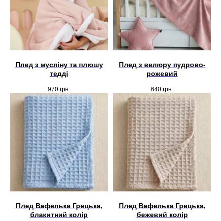
Плед з мусліну та плюшу
Плед з велюру пудрово-
тедді
рожевий
970
грн.
640
грн.
Плед Вафелька Грецька,
Плед Вафелька Грецька,
блакитний колір
бежевий колір