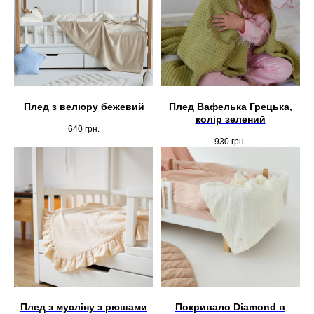
Плед з велюру бежевий
Плед Вафелька Грецька,
колір зелений
640
грн.
930
грн.
Плед з мусліну з рюшами
Покривало Diamond в