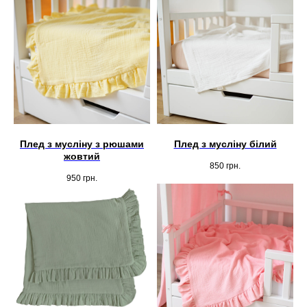
Записатися
Плед з мусліну з рюшами
Плед з мусліну білий
жовтий
850
грн.
950
грн.