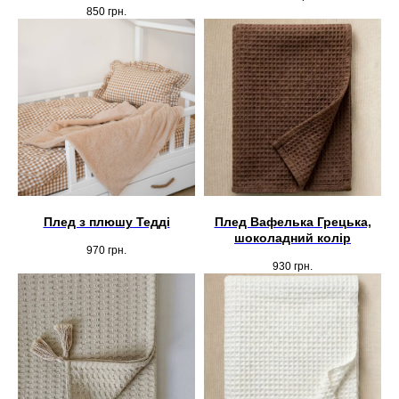
850
грн.
Плед з плюшу Тедді
Плед Вафелька Грецька,
шоколадний колір
970
грн.
930
грн.