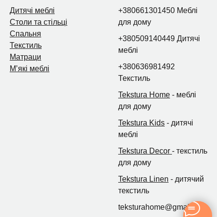
Дитячі меблі
+380661301450 Меблі
Столи та стільці
для дому
Спальня
+380509140449 Дитячі
Текстиль
меблі
Матраци
+380636981492
Мʼякі меблі
Текстиль
Tekstura Home
- меблі
для дому
Tekstura Kids
- дитячі
меблі
Tekstura Decor
- текстиль
для дому
Tekstura Linen
- дитячий
текстиль
teksturahome@gmail.com