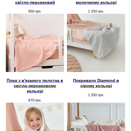
світло-персиковий
молочному кольорі
950
грн.
1 350
грн.
Плед з в'язаного полотна в
Покривало Diamond в
світло-персиковому
сірому кольорі
кольорі
1 350
грн.
870
грн.