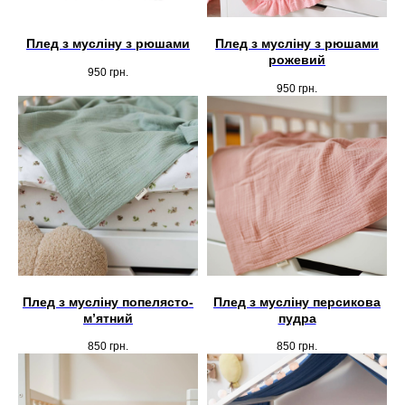
Плед з мусліну з рюшами
Плед з мусліну з рюшами
рожевий
950
грн.
950
грн.
Плед з мусліну попелясто-
Плед з мусліну персикова
мʼятний
пудра
850
грн.
850
грн.