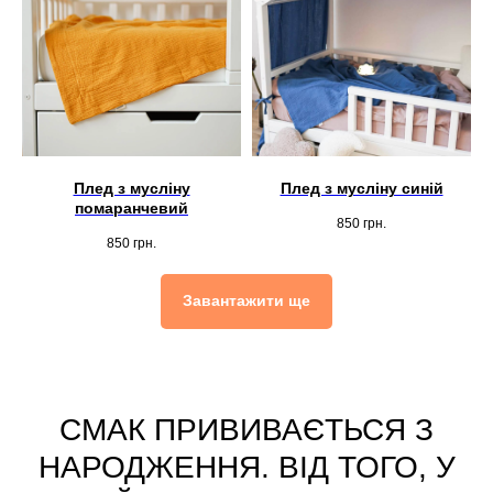
Плед з мусліну
Плед з мусліну синій
помаранчевий
850
грн.
850
грн.
Завантажити ще
СМАК ПРИВИВАЄТЬСЯ З
НАРОДЖЕННЯ. ВІД ТОГО, У