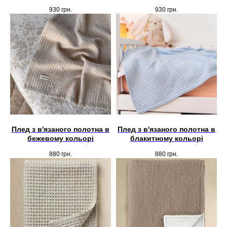
930
грн.
930
грн.
Плед з в'язаного полотна в
Плед з в'язаного полотна в
бежевому кольорі
блакитному кольорі
880
грн.
880
грн.