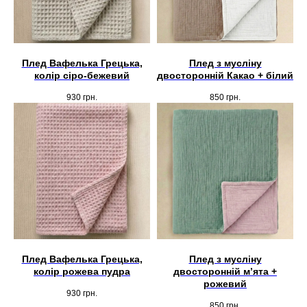
Плед Вафелька Грецька,
Плед з мусліну
колір сіро-бежевий
двосторонній Какао + білий
930
грн.
850
грн.
Плед Вафелька Грецька,
Плед з мусліну
колір рожева пудра
двосторонній мʼята +
рожевий
930
грн.
850
грн.