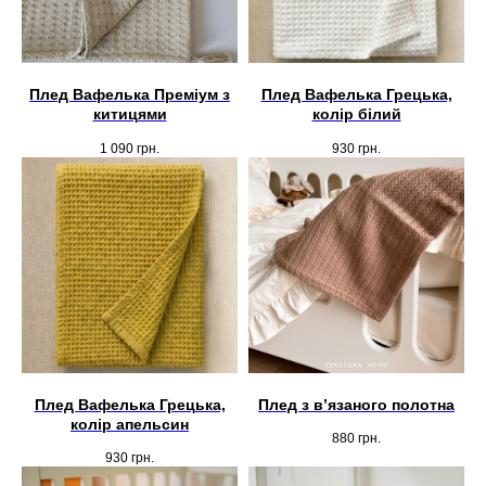
Плед Вафелька Преміум з
Плед Вафелька Грецька,
китицями
колір білий
1 090
грн.
930
грн.
Плед Вафелька Грецька,
Плед з вʼязаного полотна
Шоурум
колір апельсин
880
грн.
Заплануйте візит у простір створений
930
грн.
Tekstura
для вас