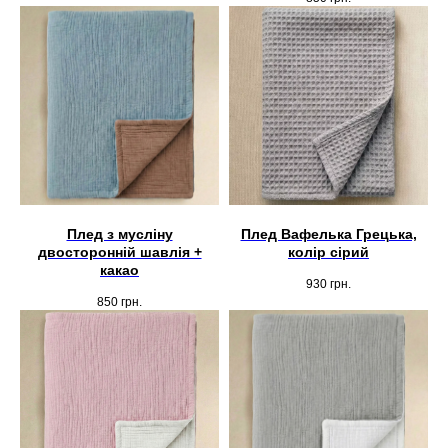
Плед з мусліну
Плед Вафелька Грецька,
двосторонній шавлія +
колір сірий
какао
930
грн.
850
грн.