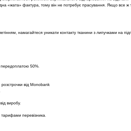
на «жата» фактура, тому він не потребує прасування. Якщо все ж т
етінням, намагайтеся уникати контакту тканини з липучками на підг
за передоплатою 50%.
 розстрочки від Monobank
.
від виробу.
а тарифами перевізника.