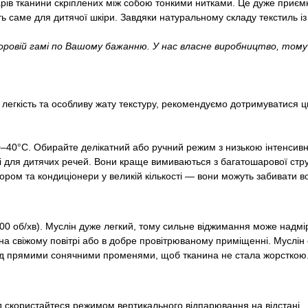
рів тканини скріплених між собою тонкими нитками. Це дуже приємн
ь саме для дитячої шкіри. Завдяки натуральному складу текстиль із 
оровій гамі по Вашому бажанню. У нас власне виробництво, том
 легкість та особливу жату текстуру, рекомендуємо дотримуватися ц
40°С. Обирайте делікатний або ручний режим з низькою інтенсивн
лі для дитячих речей. Вони краще вимиваються з багатошарової стру
лором та кондиціонери у великій кількості — вони можуть забивати 
00 об/хв). Муслін дуже легкий, тому сильне віджимання може надм
 свіжому повітрі або в добре провітрюваному приміщенні. Муслін с
під прямими сонячними променями, щоб тканина не стала жорсткою
 скористайтеся режимом вертикального відпарювання на відстані.