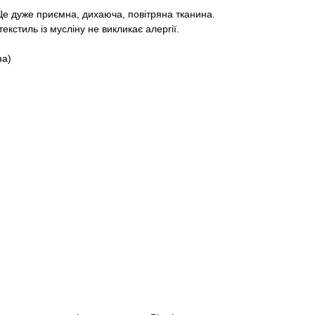
Це дуже приємна, дихаюча, повітряна тканина.
кстиль із мусліну не викликає алергії.
на)