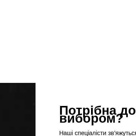
Потрібна до
вибором?
Наші спеціалісти зв’яжутьс