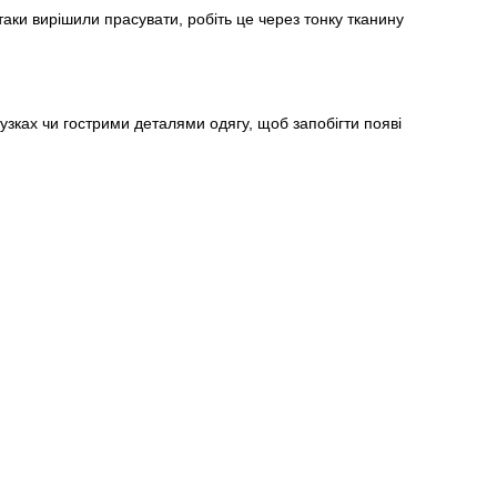
аки вирішили прасувати, робіть це через тонку тканину
узках чи гострими деталями одягу, щоб запобігти появі