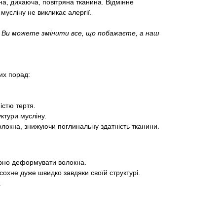
а, дихаюча, повітряна тканина. Відмінне
мусліну не викликає алергії.
у Ви можете змінити все, що побажаєте, а наш
их порад:
істю тертя.
ктури мусліну.
волокна, знижуючи поглинальну здатність тканини.
ірно деформувати волокна.
охне дуже швидко завдяки своїй структурі.
.