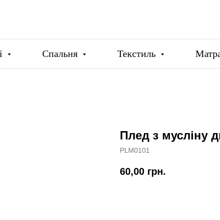
ці
Спальня
Текстиль
Матр
Плед з мусліну 
PLM0101
60,00
грн.
Купити