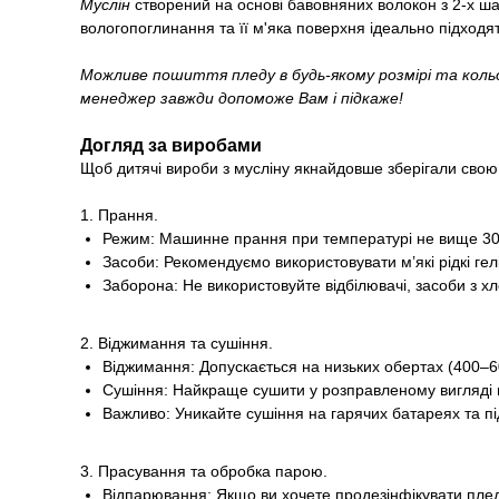
Муслін
створений на основі бавовняних волокон з 2-х ша
вологопоглинання та її м'яка поверхня ідеально підходят
Можливе пошиття пледу в будь-якому розмірі та коль
менеджер завжди допоможе Вам і підкаже!
Догляд за виробами
Щоб дитячі вироби з мусліну якнайдовше зберігали свою
1. Прання.
Режим: Машинне прання при температурі не вище 30–
Засоби: Рекомендуємо використовувати м’які рідкі ге
Заборона: Не використовуйте відбілювачі, засоби з х
2. Віджимання та сушіння.
Віджимання: Допускається на низьких обертах (400–6
Сушіння: Найкраще сушити у розправленому вигляді на
Важливо: Уникайте сушіння на гарячих батареях та 
3. Прасування та обробка парою.
Відпарювання: Якщо ви хочете продезінфікувати плед