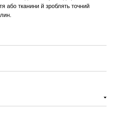
тя або тканини й зроблять точний
илин.