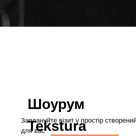
Шоурум
Заплануйте візит у простір створений
Tekstura
для вас
Записатися