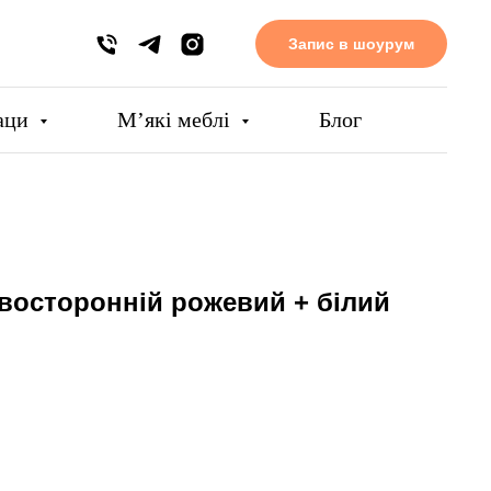
Запис в шоурум
аци
Мʼякі меблі
Блог
двосторонній рожевий + білий