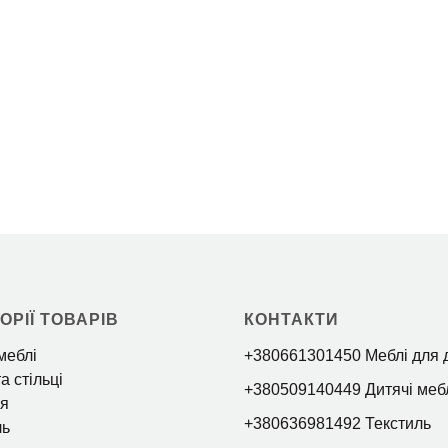
ОРІЇ ТОВАРІВ
КОНТАКТИ
меблі
+380661301450 Меблі для 
а стільці
+380509140449 Дитячі меб
я
+380636981492 Текстиль
ль