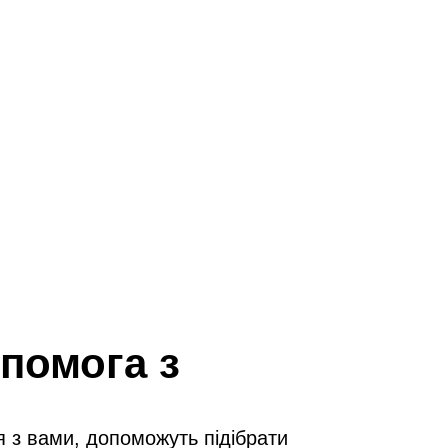
помога з
я з вами, допоможуть підібрати