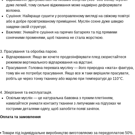
дуже легкий, тому сильне віджимання може надмірно деформувати
волокна.
Сушіння: Найкраще сушити у розправленому вигляді на свіжому повітрі
або в добре провітрюваному приміщенні. Муслін сохне дуже швидко
завдяки своїй структурі.
Важливо: Уникайте сушіння на гарячих батареях та під прямими
сонячними променями, щоб тканина не стала жорсткою.
3. Прасування та обробка парою.
Відпарювання: Якщо ви хочете продезінфікувати плед скористайтеся
режимом вертикального відпарювання на відстані.
Прасування: Головна перевага мусліну — його природна «жата» фактура,
тому він не потребує прасування. Якщо все ж таки вирішили прасувати,
робіть це через тонку тканину або марлю при температурі до 110°С.
4. Зберігання та експлуатація.
Шоурум
Оскільки муслін — це натуральна бавовна з пухким плетінням,
намагайтеся уникати контакту тканини з липучками на підгузках чи
Заплануйте візит у простір створений
гострими деталями одягу, щоб запобігти появі зачіпок.
Tekstura
для вас
Оплата та замовлення
Записатися
• Товари під індивідуальне виробництво виготовляємо за передоплатою 50%.