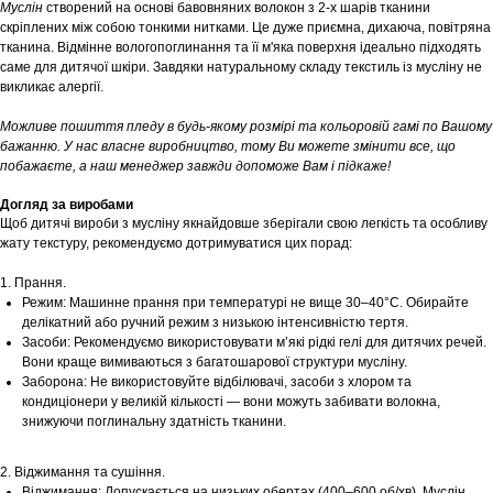
Муслін
створений на основі бавовняних волокон з 2-х шарів тканини
скріплених між собою тонкими нитками. Це дуже приємна, дихаюча, повітряна
тканина. Відмінне вологопоглинання та її м'яка поверхня ідеально підходять
саме для дитячої шкіри. Завдяки натуральному складу текстиль із мусліну не
викликає алергії.
Можливе пошиття пледу в будь-якому розмірі та кольоровій гамі по Вашому
бажанню. У нас власне виробництво, тому Ви можете змінити все, що
побажаєте, а наш менеджер завжди допоможе Вам і підкаже!
Догляд за виробами
Щоб дитячі вироби з мусліну якнайдовше зберігали свою легкість та особливу
жату текстуру, рекомендуємо дотримуватися цих порад:
1. Прання.
Режим: Машинне прання при температурі не вище 30–40°С. Обирайте
делікатний або ручний режим з низькою інтенсивністю тертя.
Засоби: Рекомендуємо використовувати м’які рідкі гелі для дитячих речей.
Вони краще вимиваються з багатошарової структури мусліну.
Заборона: Не використовуйте відбілювачі, засоби з хлором та
кондиціонери у великій кількості — вони можуть забивати волокна,
знижуючи поглинальну здатність тканини.
2. Віджимання та сушіння.
Віджимання: Допускається на низьких обертах (400–600 об/хв). Муслін