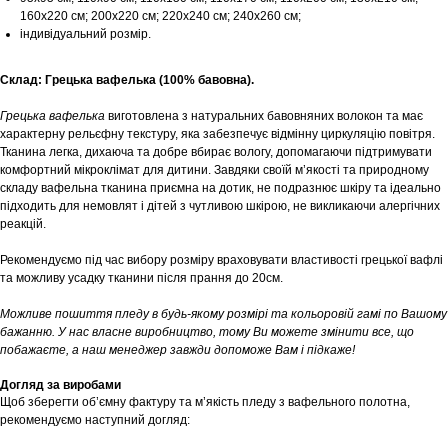
160х220 см; 200х220 см; 220х240 см; 240х260 см;
індивідуальний розмір.
Склад: Грецька вафелька (100% бавовна).
Грецька вафелька
виготовлена з натуральних бавовняних волокон та має
характерну рельєфну текстуру, яка забезпечує відмінну циркуляцію повітря.
Тканина легка, дихаюча та добре вбирає вологу, допомагаючи підтримувати
комфортний мікроклімат для дитини. Завдяки своїй м’якості та природному
складу вафельна тканина приємна на дотик, не подразнює шкіру та ідеально
підходить для немовлят і дітей з чутливою шкірою, не викликаючи алергічних
реакцій.
Рекомендуємо під час вибору розміру враховувати властивості грецької вафлі
та можливу усадку тканини після прання до 20см.
Можливе пошиття пледу в будь-якому розмірі та кольоровій гамі по Вашому
бажанню. У нас власне виробництво, тому Ви можете змінити все, що
побажаєте, а наш менеджер завжди допоможе Вам і підкаже!
Догляд за виробами
Щоб зберегти об’ємну фактуру та м’якість пледу з вафельного полотна,
рекомендуємо наступний догляд: