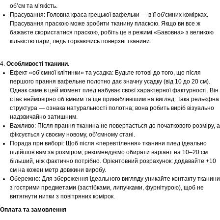
об’єм та м’якість.
Прасування: Головна краса грецької вафельки — в її об'ємних комірках.
Прасування праскою може зробити тканину пласкою. Якщо ви все ж
бажаєте скористатися праскою, робіть це в режимі «Бавовна» з великою
кількістю пари, ледь торкаючись поверхні тканини.
4.
Особливості тканини
.
Ефект «об’ємної клітинки» та усадка: Будьте готові до того, що після
першого прання вафельне полотно дає значну усадку (від 10 до 20 см).
Однак саме в цей момент плед набуває своєї характерної фактурності. Він
стає неймовірно об’ємним та ще привабливішим на вигляд. Така рельєфна
Шоурум
структура — ознака натуральності полотна; вона робить виріб візуально
надзвичайно затишним.
Заплануйте візит у простір створений
Важливо: Після прання тканина не повертається до початкового розміру, а
Tekstura
фіксується у своєму новому, об’ємному стані.
для вас
Порада при виборі: Щоб після «перевтілення» тканини плед ідеально
підійшов вам за розміром, рекомендуємо обирати варіант на 10–20 см
Записатися
більший, ніж фактично потрібно. Орієнтовний розрахунок: додавайте +10
см на кожен метр довжини виробу.
Обережно: Для збереження ідеального вигляду уникайте контакту тканини
з гострими предметами (застібками, липучками, фурнітурою), щоб не
витягнути нитки з повітряних комірок.
Оплата та замовлення