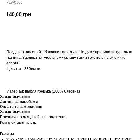
PLW0101
140,00
грн.
Купити
Плед виготовлений з бавовни вафельки. Це дуже приємна натуральна
тканина. Завдяки натуральному складу такий текстиль не викликає
алергії.
Щільність 330г/м.кв.
Матеріал: вафля грецька (100% бавовна)
Характеристики
Догляд за виробами
Оплата та замовлення
Характеристики
Призначено для дітей: з народження.
Комплектація: плед.
Розміри:
95х95 см; 110х90 см; 110х150 см; 110х170 см; 110х200 см; 130х210 см;