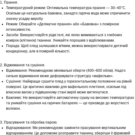
1. Прання.
Температурний режим: Оптимальна температура прання — 30–40°С.
Оскільки це натуральна бавовна, занадто гаряча вода може спричинити
значну усадку виробу.
Режим: Обирайте «Делікатне прання» або «Бавовна» з помірною
інтенсивністю.
Засоби: Використовуйте рідкі гелі, які легко вимиваються з глибоких
комірок (клітинок) тканини. Уникайте порошків з відбілювачами.
Порада: Щоб плед залишався м'яким, можна використовувати дитячий
кондиціонер, але в помірній кількості.
2. Віджимання та сушіння.
Віджимання: Рекомендуємо мінімальні оберти (400–600 об/хв). Надто
сильне віджимання може деформувати структуру «вафельки».
Сушіння: Найкраще сушити плед у горизонтальному положенні на рівній
поверхні. Це критично важливо для вафельного плетіння, оскільки під
власною вагою у підвішеному стані виріб може витягнутися.
Важливо: Не використовуйте автоматичну сушку на високих температурах
та уникайте сушіння на гарячих батареях — це призведе до жорсткості
волокон.
3. Прасування та обробка парою.
Відпарювання: Ми рекомендуємо замінити прасування вертикальним
відпарюванням. Це допоможе розправити тканину, зберігши її фірмовий