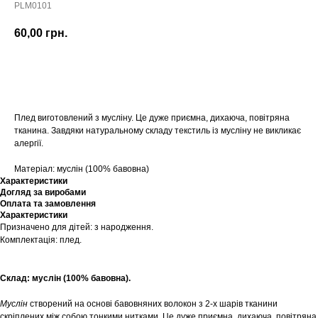
PLM0101
60,00
грн.
Купити
Плед виготовлений з мусліну. Це дуже приємна, дихаюча, повітряна
тканина. Завдяки натуральному складу текстиль із мусліну не викликає
алергії.
Матеріал: муслін (100% бавовна)
Характеристики
Догляд за виробами
Оплата та замовлення
Характеристики
Призначено для дітей: з народження.
Комплектація: плед.
Склад: муслін (100% бавовна).
Муслін
створений на основі бавовняних волокон з 2-х шарів тканини
скріплених між собою тонкими нитками. Це дуже приємна, дихаюча, повітряна