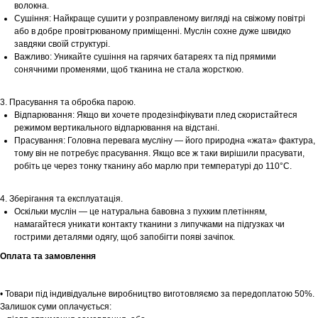
волокна.
Сушіння: Найкраще сушити у розправленому вигляді на свіжому повітрі
або в добре провітрюваному приміщенні. Муслін сохне дуже швидко
завдяки своїй структурі.
Важливо: Уникайте сушіння на гарячих батареях та під прямими
сонячними променями, щоб тканина не стала жорсткою.
3. Прасування та обробка парою.
Відпарювання: Якщо ви хочете продезінфікувати плед скористайтеся
режимом вертикального відпарювання на відстані.
Прасування: Головна перевага мусліну — його природна «жата» фактура,
тому він не потребує прасування. Якщо все ж таки вирішили прасувати,
робіть це через тонку тканину або марлю при температурі до 110°С.
4. Зберігання та експлуатація.
Шоурум
Оскільки муслін — це натуральна бавовна з пухким плетінням,
намагайтеся уникати контакту тканини з липучками на підгузках чи
Заплануйте візит у простір створений
гострими деталями одягу, щоб запобігти появі зачіпок.
Tekstura
для вас
Оплата та замовлення
Записатися
• Товари під індивідуальне виробництво виготовляємо за передоплатою 50%.
Залишок суми оплачується: