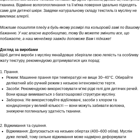
тканина. Відмінне вологопоглинання та її м'яка поверхня ідеально підходять
саме для дитячої шкіри. Завдяки натуральному складу текстиль із мусліну не
викликає алергії.
Можливе пошиття пледу в будь-якому розмірі та кольоровій гамі по Вашому
бажанню. У нас власне виробництво, тому Ви можете змінити все, що
побажаєте, а наш менеджер завжди допоможе Вам і підкаже!
Догляд за виробами
Щоб дитячі вироби з мусліну якнайдовше зберігали свою легкість та особливу
жату текстуру, рекомендуємо дотримуватися цих порад:
1. Прання.
Режим: Машинне прання при температурі не вище 30–40°С. Обирайте
делікатний або ручний режим з низькою інтенсивністю тертя.
Засоби: Рекомендуємо використовувати м’які рідкі гелі для дитячих речей.
Вони краще вимиваються з багатошарової структури мусліну.
Заборона: Не використовуйте відбілювачі, засоби з хлором та
кондиціонери у великій кількості — вони можуть забивати волокна,
знижуючи поглинальну здатність тканини.
2. Віджимання та сушіння.
Віджимання: Допускається на низьких обертах (400–600 об/хв). Муслін
дуже легкий, тому сильне віджимання може надмірно деформувати