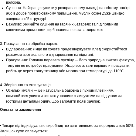
волокна.
Сушіння: Найкраще сушити у розправленому вигляді на свіжому повітрі
або в добре провітрюваному приміщенні. Муслін сохне дуже швидко
завдяки своїй структурі.
Важливо: Уникайте сушіння на гарячих батареях та під прямими
сонячними променями, щоб тканина не стала жорсткою.
3. Прасування та обробка парою.
Відпарювання: Якщо ви хочете продезінфікувати плед скористайтеся
режимом вертикального відпарювання на відстані.
Прасування: Головна перевага мусліну — його природна «жата» фактура,
тому він не потребує прасування. Якщо все ж таки вирішили прасувати,
робіть це через тонку тканину або марлю при температурі до 110°С.
4. Зберігання та експлуатація.
Шоурум
Оскільки муслін — це натуральна бавовна з пухким плетінням,
намагайтеся уникати контакту тканини з липучками на підгузках чи
Заплануйте візит у простір створений
гострими деталями одягу, щоб запобігти появі зачіпок.
Tekstura
для вас
Оплата та замовлення
Записатися
• Товари під індивідуальне виробництво виготовляємо за передоплатою 50%.
Залишок суми оплачується: