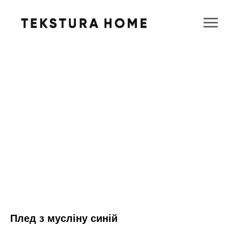
Плед з мусліну синій