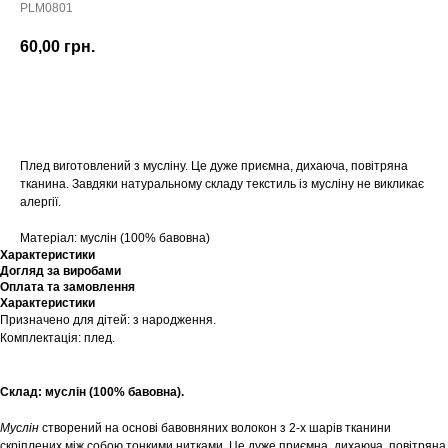
PLM0801
60,00
грн.
Купити
Плед виготовлений з мусліну. Це дуже приємна, дихаюча, повітряна
тканина. Завдяки натуральному складу текстиль із мусліну не викликає
алергії.
Матеріал: муслін (100% бавовна)
Характеристики
Догляд за виробами
Оплата та замовлення
Характеристики
Призначено для дітей: з народження.
Комплектація: плед.
Склад: муслін (100% бавовна).
Муслін
створений на основі бавовняних волокон з 2-х шарів тканини
скріплених між собою тонкими нитками. Це дуже приємна, дихаюча, повітряна