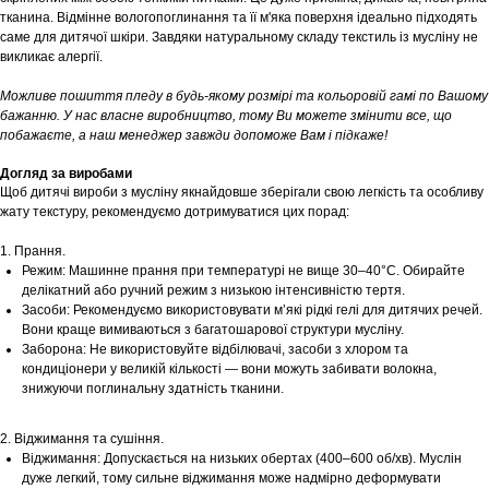
тканина. Відмінне вологопоглинання та її м'яка поверхня ідеально підходять
саме для дитячої шкіри. Завдяки натуральному складу текстиль із мусліну не
викликає алергії.
Можливе пошиття пледу в будь-якому розмірі та кольоровій гамі по Вашому
бажанню. У нас власне виробництво, тому Ви можете змінити все, що
побажаєте, а наш менеджер завжди допоможе Вам і підкаже!
Догляд за виробами
Щоб дитячі вироби з мусліну якнайдовше зберігали свою легкість та особливу
жату текстуру, рекомендуємо дотримуватися цих порад:
1. Прання.
Режим: Машинне прання при температурі не вище 30–40°С. Обирайте
делікатний або ручний режим з низькою інтенсивністю тертя.
Засоби: Рекомендуємо використовувати м’які рідкі гелі для дитячих речей.
Вони краще вимиваються з багатошарової структури мусліну.
Заборона: Не використовуйте відбілювачі, засоби з хлором та
кондиціонери у великій кількості — вони можуть забивати волокна,
знижуючи поглинальну здатність тканини.
2. Віджимання та сушіння.
Віджимання: Допускається на низьких обертах (400–600 об/хв). Муслін
дуже легкий, тому сильне віджимання може надмірно деформувати