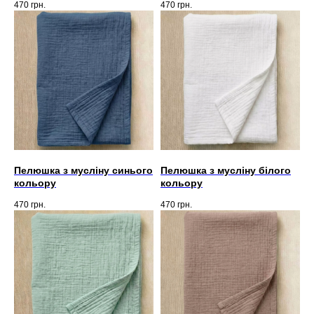
470
грн.
470
грн.
Пелюшка з мусліну синього
Пелюшка з мусліну білого
кольору
кольору
470
грн.
470
грн.