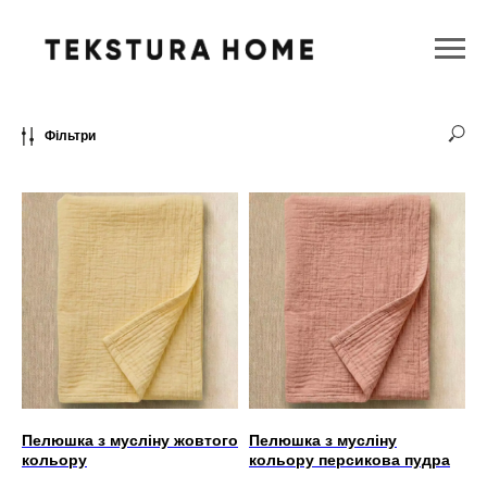
Головна
→
Текстильні вироби
→
Все для немовлят
→
Пелюшки
Фільтри
Пелюшка з мусліну жовтого
Пелюшка з мусліну
кольору
кольору персикова пудра