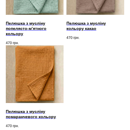
Пелюшка з мусліну
Пелюшка з мусліну
попелясто-мʼятного
кольору какао
кольору
470
грн.
470
грн.
Пелюшка з мусліну
помаранчевого кольору
470
грн.