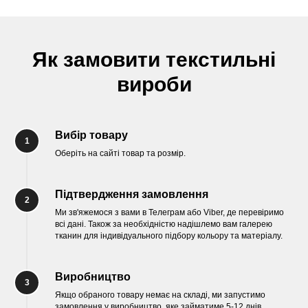
Як замовити текстильні
вироби
Вибір товару
Шоурум
1
Оберіть на сайті товар та розмір.
Заплануйте візит у простір створений
Tekstura
для вас
Підтвердження замовлення
2
Записатися
Ми зв'яжемося з вами в Телеграм або Viber, де перевіримо
всі дані. Також за необхідністю надішлемо вам галерею
тканин для індивідуального підбору кольору та матеріалу.
Виробництво
3
Якщо обраного товару немає на складі, ми запустимо
замовлення у виробництво, яке займатиме 5-12 днів