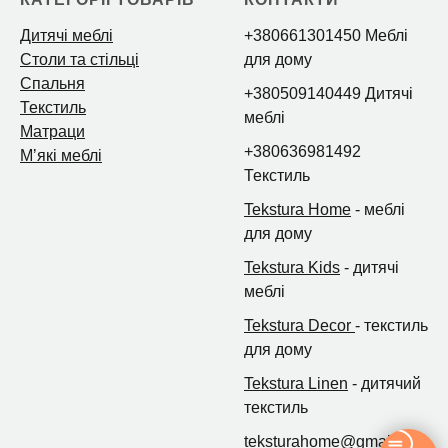
Дитячі меблі
+380661301450 Меблі
Столи та стільці
для дому
Спальня
+380509140449 Дитячі
Текстиль
меблі
Матраци
+380636981492
Мʼякі меблі
Текстиль
Tekstura Home
- меблі
для дому
Tekstura Kids
- дитячі
меблі
Tekstura Decor
- текстиль
для дому
Tekstura Linen
- дитячий
текстиль
teksturahome@gmail.com