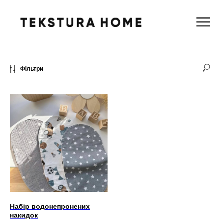
Головна
→
Текстильні вироби
→
Все для немовлят
→
Накидки
Фільтри
Набір водонепронених
накидок