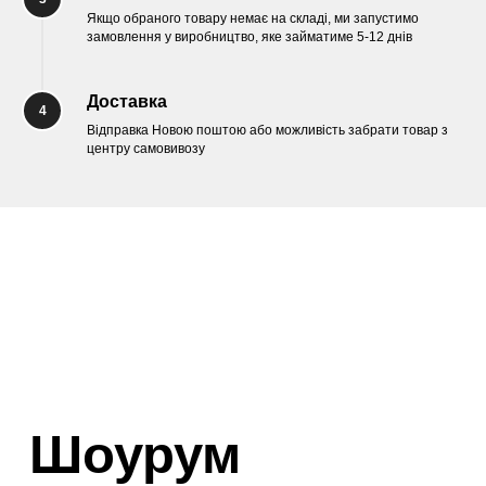
Якщо обраного товару немає на складі, ми запустимо
Шоурум
замовлення у виробництво, яке займатиме 5-12 днів
Заплануйте візит у простір створений
Tekstura
Доставка
для вас
4
Відправка Новою поштою або можливість забрати товар з
Записатися
центру самовивозу