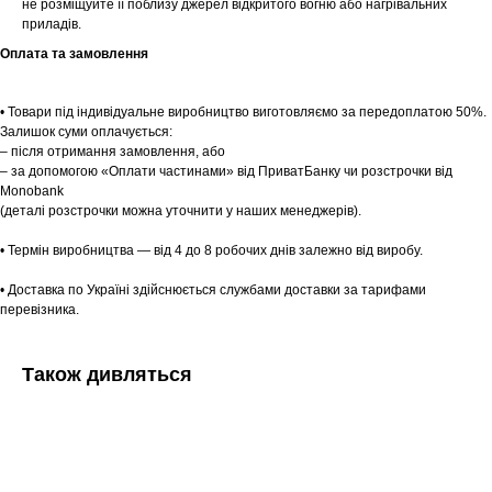
Tekstura
не розміщуйте її поблизу джерел відкритого вогню або нагрівальних
для вас
приладів.
Записатися
Оплата та замовлення
• Товари під індивідуальне виробництво виготовляємо за передоплатою 50%.
Залишок суми оплачується:
– після отримання замовлення, або
– за допомогою «Оплати частинами» від ПриватБанку чи розстрочки від
Monobank
(деталі розстрочки можна уточнити у наших менеджерів).
• Термін виробництва — від 4 до 8 робочих днів залежно від виробу.
• Доставка по Україні здійснюється службами доставки за тарифами
перевізника.
Також дивляться