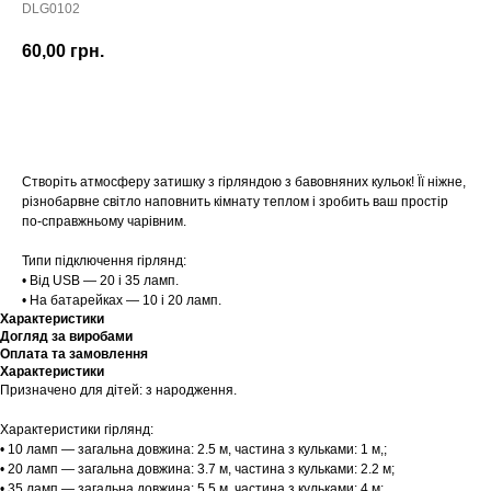
DLG0102
60,00
грн.
Купити
Створіть атмосферу затишку з гірляндою з бавовняних кульок! Її ніжне,
різнобарвне світло наповнить кімнату теплом і зробить ваш простір
по-справжньому чарівним.
Типи підключення гірлянд:
• Від USB — 20 і 35 ламп.
• На батарейках — 10 і 20 ламп.
Характеристики
Догляд за виробами
Оплата та замовлення
Характеристики
Призначено для дітей: з народження.
Характеристики гірлянд:
• 10 ламп — загальна довжина: 2.5 м, частина з кульками: 1 м,;
• 20 ламп — загальна довжина: 3.7 м, частина з кульками: 2.2 м;
• 35 ламп — загальна довжина: 5.5 м, частина з кульками: 4 м;