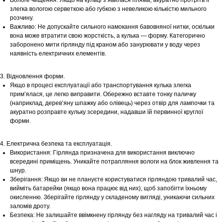
Вологе чищення: Якщо на кульці з’явилася пляма, акуратно протріть її
злегка вологою серветкою або губкою з невеликою кількістю мильного
розчину.
Важливо: Не допускайте сильного намокання бавовняної нитки, оскільки
вона може втратити свою жорсткість, а кулька — форму. Категорично
заборонено мити гірлянду під краном або занурювати у воду через
наявність електричних елементів.
3. Відновлення форми.
Якщо в процесі експлуатації або транспортування кулька злегка
прим’ялася, це легко виправити. Обережно вставте тонку паличку
(наприклад, дерев’яну шпажку або олівець) через отвір для лампочки та
акуратно розправте кульку зсередини, надавши їй первинної круглої
форми.
4. Електрична безпека та експлуатація.
Використання: Гірлянда призначена для використання виключно
всередині приміщень. Уникайте потрапляння вологи на блок живлення та
шнур.
Зберігання: Якщо ви не плануєте користуватися гірляндою тривалий час,
вийміть батарейки (якщо вона працює від них), щоб запобігти їхньому
Шоурум
окисленню. Зберігайте гірлянду у складеному вигляді, уникаючи сильних
заломів дроту.
Заплануйте візит у простір створений
Безпека: Не залишайте ввімкнену гірлянду без нагляду на тривалий час і