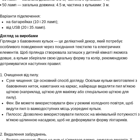
• 50 ламп — загальна довжина: 4.5 м, частина з кульками: 3 м.
Варіанти підключення:
на батарейках (10 і 20 ламп);
від USB (20 і 35 ламп).
Догляд за виробами
Гірлянди з бавовняних кульок — це делікатний декор, який потребує
особливого поводження через поєднання текстилю та електричних
елементів. Щоб гірлянда створювала затишок у дитячій кімнаті якомога
довше, а кульки зберігали свою ідеальну форму та колір, рекомендуємо
дотримуватися наступних правил:
1. Очищення від пилу.
Сухе чищення: Це основний спосіб догляду. Оскільки кульки виготовлені з
бавовняних ниток, намотаних на каркас, найкраще видаляти пил м’якою
щіткою (наприклад, щіткою для макіяжу або спеціальною щіткою для
пилу).
Фен: Ви можете використовувати фен у режимі холодного повітря, щоб
видути пил із важкодоступних місць усередині кульок.
Пилосос: Дозволено використовувати пилосос на мінімальній потужності з
м’якою щілинною насадкою, щоб не деформувати форму ліхтариків.
2. Видалення забруднень.