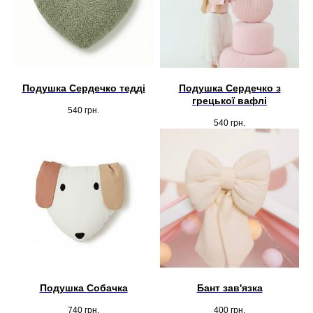
Подушка Сердечко тедді
Подушка Сердечко з
грецької вафлі
540
грн.
540
грн.
Подушка Собачка
Бант зав'язка
740
грн.
400
грн.