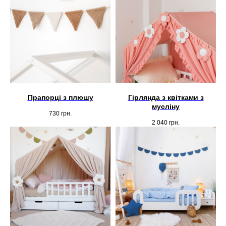
Прапорці з плюшу
Гірлянда з квітками з
мусліну
730
грн.
2 040
грн.