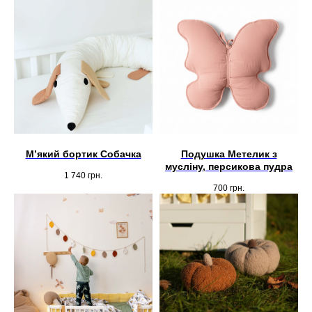
Мʼякий бортик Собачка
Подушка Метелик з
мусліну, персикова пудра
1 740
грн.
700
грн.