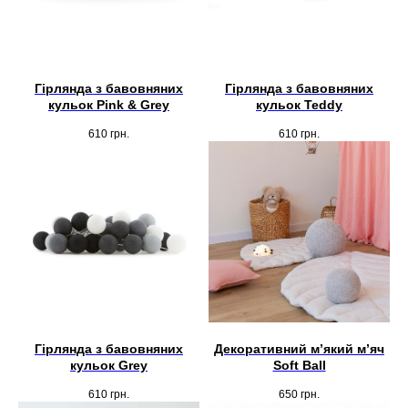
Гірлянда з бавовняних
Гірлянда з бавовняних
кульок Pink & Grey
кульок Teddy
610
грн.
610
грн.
Гірлянда з бавовняних
Декоративний м’який м’яч
кульок Grey
Soft Ball
610
грн.
650
грн.