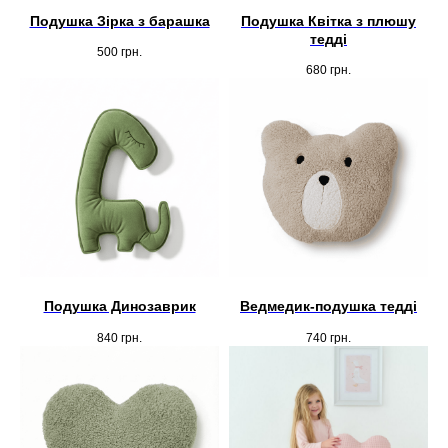
Подушка Зірка з барашка
Подушка Квітка з плюшу
тедді
500
грн.
680
грн.
Подушка Динозаврик
Ведмедик-подушка тедді
840
грн.
740
грн.