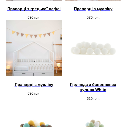
Прапорці з грецької вафлі
Прапорці з мусліну
530
грн.
530
грн.
Прапорці з мусліну
Гірлянда з бавовняних
кульок White
530
грн.
610
грн.