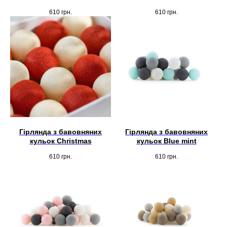
610
грн.
610
грн.
Гірлянда з бавовняних
Гірлянда з бавовняних
кульок Christmas
кульок Blue mint
Шоурум
610
грн.
610
грн.
Заплануйте візит у простір створений
Tekstura
для вас
Записатися