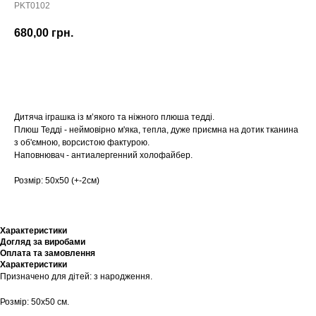
PKT0102
680,00
грн.
Купити
Дитяча іграшка із м’якого та ніжного плюша тедді.
Плюш Тедді - неймовірно м'яка, тепла, дуже приємна на дотик тканина
з об'ємною, ворсистою фактурою.
Наповнювач - антиалергенний холофайбер.
Розмір: 50х50 (+-2см)
Характеристики
Догляд за виробами
Оплата та замовлення
Характеристики
Призначено для дітей: з народження.
Розмір: 50х50 см.