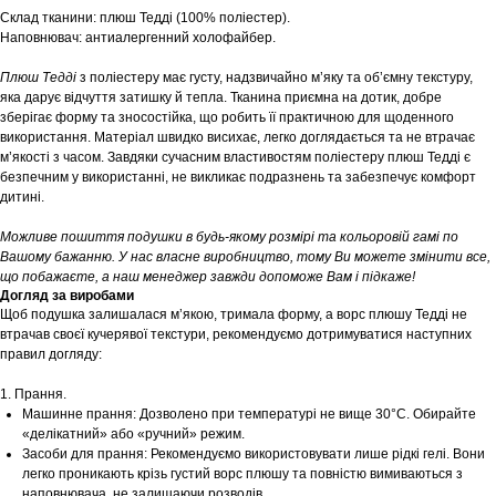
Склад тканини: плюш Тедді (100% поліестер).
Наповнювач: антиалергенний холофайбер.
Плюш Тедді
з поліестеру має густу, надзвичайно м’яку та об’ємну текстуру,
яка дарує відчуття затишку й тепла. Тканина приємна на дотик, добре
зберігає форму та зносостійка, що робить її практичною для щоденного
використання. Матеріал швидко висихає, легко доглядається та не втрачає
м’якості з часом. Завдяки сучасним властивостям поліестеру плюш Тедді є
безпечним у використанні, не викликає подразнень та забезпечує комфорт
дитині.
Можливе пошиття подушки в будь-якому розмірі та кольоровій гамі по
Вашому бажанню. У нас власне виробництво, тому Ви можете змінити все,
що побажаєте, а наш менеджер завжди допоможе Вам і підкаже!
Догляд за виробами
Щоб подушка залишалася м’якою, тримала форму, а ворс плюшу Тедді не
втрачав своєї кучерявої текстури, рекомендуємо дотримуватися наступних
правил догляду:
1. Прання.
Машинне прання: Дозволено при температурі не вище 30°С. Обирайте
«делікатний» або «ручний» режим.
Засоби для прання: Рекомендуємо використовувати лише рідкі гелі. Вони
легко проникають крізь густий ворс плюшу та повністю вимиваються з
наповнювача, не залишаючи розводів.