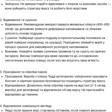
Заборона: Не використовуйте відбілювачі з хлором та агресивні засоби —
вони руйнують структуру ворсу та роблять його жорстким.
2. Віджимання та сушіння.
Віджимання: Рекомендуємо використовувати мінімальні оберти (400–600
об/хв). Це допоможе уникнути деформації наповнювача та збереже
цілісність основи подушки.
Сушіння: Найкраще сушити подушку в горизонтальному положенні на
рівній поверхні (наприклад, на сушарці). Періодично збивайте виріб у
процесі сушіння для рівномірного розподілу наповнювача.
Важливо: Уникайте прямих сонячних променів та не сушіть на гарячих
батареях. Висока температура може призвести до «сплавлення»
синтетичних волокон плюшу, після чого він втратить свою м’якість.
3. Прасування та обробка парою.
Прасування: Вироби з плюшу Тедді категорично заборонено прасувати.
Контакт із гарячою праскою безповоротно пошкодить структуру ворсу.
Відпарювання: Дозволена легка обробка парою на відстані (2–5 см від
виробу) для дезінфекції та відновлення об’єму ворсу. Не притискайте
відпарювач до тканини.
Шоурум
4. Відновлення зовнішнього вигляду.
Заплануйте візит у простір створений
Якщо після прання ворс став менш об’ємним, після повного висихання