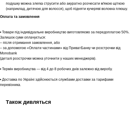
Tekstura
для вас
подушку можна злегка струсити або акуратно розчесати м'якою щіткою
(наприклад, дитячою для волосся), щоб підняти кучеряві волокна плюшу.
Записатися
Оплата та замовлення
• Товари під індивідуальне виробництво виготовляємо за передоплатою 50%.
Залишок суми оплачується:
– після отримання замовлення, або
– за допомогою «Оплати частинами» від ПриватБанку чи розстрочки від
Monobank
(деталі розстрочки можна уточнити у наших менеджерів).
• Термін виробництва — від 4 до 8 робочих днів залежно від виробу.
• Доставка по Україні здійснюється службами доставки за тарифами
перевізника.
Також дивляться