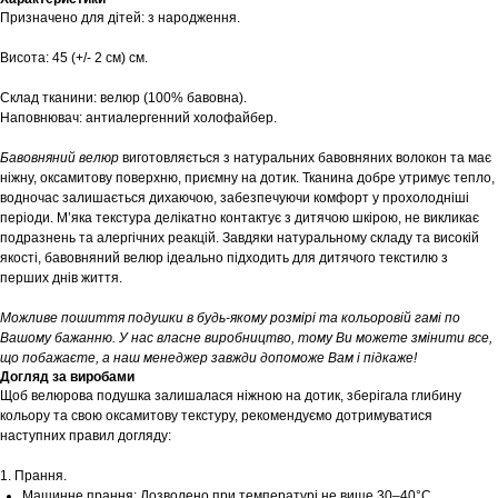
Призначено для дітей: з народження.
Висота: 45 (+/- 2 см) см.
Склад тканини: велюр (100% бавовна).
Наповнювач: антиалергенний холофайбер.
Бавовняний велюр
виготовляється з натуральних бавовняних волокон та має
ніжну, оксамитову поверхню, приємну на дотик. Тканина добре утримує тепло,
водночас залишається дихаючою, забезпечуючи комфорт у прохолодніші
періоди. М’яка текстура делікатно контактує з дитячою шкірою, не викликає
подразнень та алергічних реакцій. Завдяки натуральному складу та високій
якості, бавовняний велюр ідеально підходить для дитячого текстилю з
перших днів життя.
Можливе пошиття подушки в будь-якому розмірі та кольоровій гамі по
Вашому бажанню. У нас власне виробництво, тому Ви можете змінити все,
що побажаєте, а наш менеджер завжди допоможе Вам і підкаже!
Догляд за виробами
Щоб велюрова подушка залишалася ніжною на дотик, зберігала глибину
кольору та свою оксамитову текстуру, рекомендуємо дотримуватися
наступних правил догляду:
1. Прання.
Машинне прання: Дозволено при температурі не вище 30–40°С.