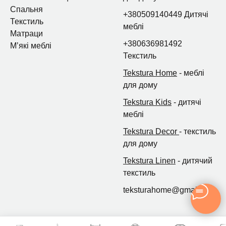
Спальня
+380509140449 Дитячі
Текстиль
меблі
Матраци
+380636981492
Мʼякі меблі
Текстиль
Tekstura Home
- меблі
для дому
Tekstura Kids
- дитячі
меблі
Tekstura Decor
- текстиль
для дому
Tekstura Linen
- дитячий
текстиль
teksturahome@gmail.com