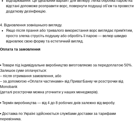
Відпарювання: Це ідеальний варіант для велюру. Легка обробка парою на
відстані допоможе розправити ворс, повернути подушці об’єм та провести
Шоурум
додаткову дезінфекцію.
Заплануйте візит у простір створений
Tekstura
4. Відновлення зовнішнього вигляду.
для вас
Якщо після прання або тривалого використання ворс виглядає прим'ятим,
просто злегка струсіть подушку або обробіть її парою — велюр швидко
Записатися
відновлює свою форму та естетичний вигляд.
Оплата та замовлення
• Товари під індивідуальне виробництво виготовляємо за передоплатою 50%.
Залишок суми оплачується:
– після отримання замовлення, або
– за допомогою «Оплати частинами» від ПриватБанку чи розстрочки від
Monobank
(деталі розстрочки можна уточнити у наших менеджерів).
• Термін виробництва — від 4 до 8 робочих днів залежно від виробу.
• Доставка по Україні здійснюється службами доставки за тарифами
перевізника.