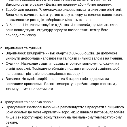
Використовуйте режим «Делікатне прання» або «Ручне прання».
Засоби для прання: Рекомендуємо використовувати виключно рідкі гелі.
Вони легко вимиваються з густого ворсу велюру та волокон наповнювача,
не залишаючи розводів і зберігаючи м’якість тканини.
Заборона: Не використовуйте відбілювачі та засоби, що містять хлор —
вони пошкоджують структуру ворсу та позбавляють велюр його
природного блиску.
2. Віджимання та сушіння.
Віджимання: Вибирайте низькі оберти (400–600 об/хв). Це допоможе
уникнути деформації наповнювача та появи сильних заломів на тканині.
Сушіння: Найкраще сушити подушку в горизонтальному положенні на
рівній поверхні. Періодично збивайте подушку в процесі сушіння, щоб
наповнювач рівномірно розподілявся всередині.
Важливо: Не сушіть виріб на гарячих батареях або під прямими
сонячними променями. Високі температури роблять ворс жорстким, а
тканину — менш еластичною.
3. Прасування та обробка парою.
Прасування: Велюрові вироби не рекомендується прасувати з лицьового
боку, оскільки це може «прим'яти» ворс. Якщо виникла потреба, прасуйте
лише з вивороту через тонку тканину на мінімальному температурному
режимі.