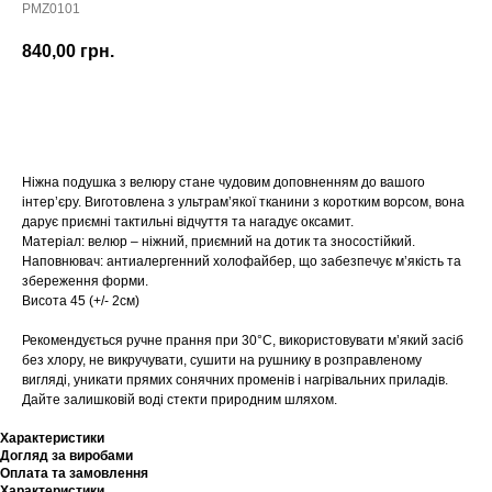
PMZ0101
840,00
грн.
Купити
Ніжна подушка з велюру стане чудовим доповненням до вашого
інтер’єру. Виготовлена з ультрам’якої тканини з коротким ворсом, вона
дарує приємні тактильні відчуття та нагадує оксамит.
Матеріал: велюр – ніжний, приємний на дотик та зносостійкий.
Наповнювач: антиалергенний холофайбер, що забезпечує м’якість та
збереження форми.
Висота 45 (+/- 2см)
Рекомендується ручне прання при 30°C, використовувати м’який засіб
без хлору, не викручувати, сушити на рушнику в розправленому
вигляді, уникати прямих сонячних променів і нагрівальних приладів.
Дайте залишковій воді стекти природним шляхом.
Характеристики
Догляд за виробами
Оплата та замовлення
Характеристики