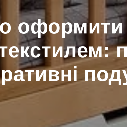
но оформити 
текстилем: 
ративні по