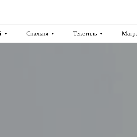
ці
Спальня
Текстиль
Матр