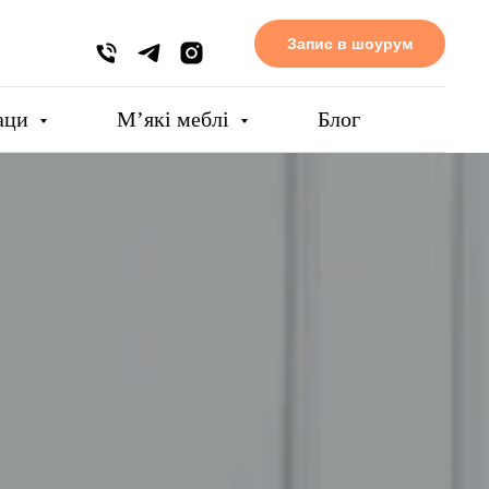
Запис в шоурум
аци
Мʼякі меблі
Блог