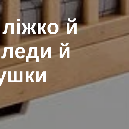
ліжко й
пледи й
душки