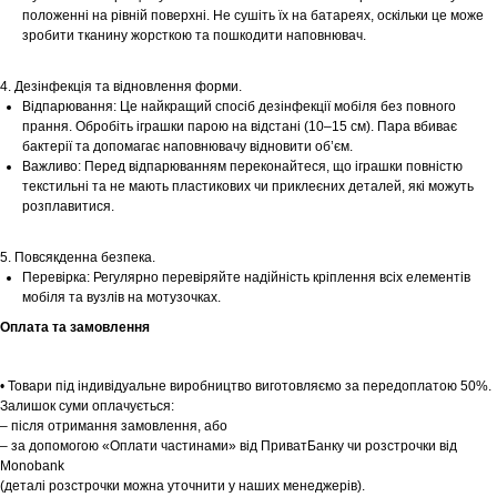
положенні на рівній поверхні. Не сушіть їх на батареях, оскільки це може
зробити тканину жорсткою та пошкодити наповнювач.
4. Дезінфекція та відновлення форми.
Відпарювання: Це найкращий спосіб дезінфекції мобіля без повного
прання. Обробіть іграшки парою на відстані (10–15 см). Пара вбиває
бактерії та допомагає наповнювачу відновити об’єм.
Важливо: Перед відпарюванням переконайтеся, що іграшки повністю
текстильні та не мають пластикових чи приклеєних деталей, які можуть
розплавитися.
5. Повсякденна безпека.
Шоурум
Перевірка: Регулярно перевіряйте надійність кріплення всіх елементів
мобіля та вузлів на мотузочках.
Заплануйте візит у простір створений
Оплата та замовлення
Tekstura
для вас
Записатися
• Товари під індивідуальне виробництво виготовляємо за передоплатою 50%.
Залишок суми оплачується:
– після отримання замовлення, або
– за допомогою «Оплати частинами» від ПриватБанку чи розстрочки від
Monobank
(деталі розстрочки можна уточнити у наших менеджерів).