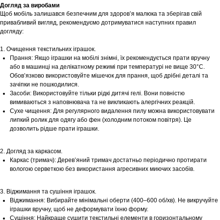
Догляд за виробами
Щоб мобіль залишався безпечним для здоров’я малюка та зберігав свій
привабливий вигляд, рекомендуємо дотримуватися наступних правил
догляду:
1. Очищення текстильних іграшок.
Прання: Якщо іграшки на мобілі знімні, їх рекомендується прати вручну
або в машинці на делікатному режимі при температурі не вище 30°C.
Обов’язково використовуйте мішечок для прання, щоб дрібні деталі та
зачіпки не пошкодилися.
Засоби: Використовуйте тільки рідкі дитячі гелі. Вони повністю
вимиваються з наповнювача та не викликають алергічних реакцій.
Сухе чищення: Для регулярного видалення пилу можна використовувати
липкий ролик для одягу або фен (холодним потоком повітря). Це
дозволить рідше прати іграшки.
2. Догляд за каркасом.
Каркас (тримач): Дерев’яний тримач достатньо періодично протирати
вологою серветкою без використання агресивних миючих засобів.
3. Віджимання та сушіння іграшок.
Віджимання: Вибирайте мінімальні оберти (400–600 об/хв). Не викручуйте
іграшки вручну, щоб не деформувати їхню форму.
Сушіння: Найкраще сушити текстильні елементи в горизонтальному