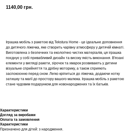
1140,00
грн.
Купити
Іграшка мобіль з ракетою від Tekstura Home - це ідеальне доповнення
до дитячого ліжечка, яке створить чарівну атмосферу у дитячій кімнаті.
Виготовлена з безпечних та екологічно чистих матеріалів, ця іграшка
поєднує у собі привабливий дизайн та високу якість виконання. В'язані
елементи у вигляді ракети, зірочок та хмарок розвивають у дитини
візуальне сприйняття та дрібну моторику, а також сприяють
заспокоєнню перед сном. Легко кріпиться до ліжечка, додаючи нотку
затишку та магії до простору вашого малюка. Іграшка мобіль з ракетою
стане чудовим подарунком для новонароджених та їх батьків.
Характеристики
Догляд за виробами
Оплата та замовлення
Характеристики
Призначено для дітей: з народження.