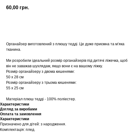
60,00
грн.
Купити
Органайзер виготовлений з плюшу тедді. Це дуже приємна та мʼяка
тканина.
Ми розробили ідеальний розмір органайзерів під дитячі ліжечка, щоб
він не заважав шухлядам, якщо вони є на вашому ліжку.
Розмір органайзеру з двома кишенями:
50 х 28 см
Розмір органайзеру з трьома кишенями:
55 х 25 см
Матеріал плюш тедді - 100% поліестер.
Характеристики
Догляд за виробами
Оплата та замовлення
Характеристики
Призначено для дітей: з народження.
Комплектація: плед.