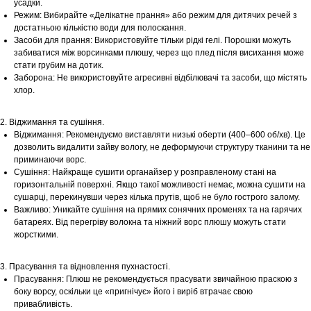
усадки.
Режим: Вибирайте «Делікатне прання» або режим для дитячих речей з
достатньою кількістю води для полоскання.
Засоби для прання: Використовуйте тільки рідкі гелі. Порошки можуть
забиватися між ворсинками плюшу, через що плед після висихання може
стати грубим на дотик.
Заборона: Не використовуйте агресивні відбілювачі та засоби, що містять
хлор.
2. Віджимання та сушіння.
Віджимання: Рекомендуємо виставляти низькі оберти (400–600 об/хв). Це
дозволить видалити зайву вологу, не деформуючи структуру тканини та не
приминаючи ворс.
Сушіння: Найкраще сушити органайзер у розправленому стані на
горизонтальній поверхні. Якщо такої можливості немає, можна сушити на
сушарці, перекинувши через кілька прутів, щоб не було гострого залому.
Важливо: Уникайте сушіння на прямих сонячних променях та на гарячих
батареях. Від перегріву волокна та ніжний ворс плюшу можуть стати
жорсткими.
3. Прасування та відновлення пухнастості.
Прасування: Плюш не рекомендується прасувати звичайною праскою з
боку ворсу, оскільки це «пригнічує» його і виріб втрачає свою
привабливість.