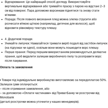
Відпарювання: Це найкращий спосіб догляду. Використовуйте
вертикальне відпарювання або тримайте праску з парою на відстані 2–3
см від поверхні. Пара допоможе ворсинкам піднятися та знову стати
м’якими.
Порада: Після повного висихання плед можна злегка струсити або
розчесати м'якою щіткою (наприклад, дитячою для волосся), щоб
Шоурум
відновити рівномірну текстуру плюшу.
Заплануйте візит у простір створений
Tekstura
4. Додаткові поради.
для вас
Уникайте липучок: Намагайтеся тримати виріб подалі від застібок-липучок
(на підгузках чи одязі), оскільки вони можуть пошкодити ворс плюшу.
Записатися
Перше прання: Перед першим використанням рекомендується делікатне
прання, щоб видалити залишки виробничого пилу та розправити ворс
після пакування.
Оплата та замовлення
• Товари під індивідуальне виробництво виготовляємо за передоплатою 50%.
Залишок суми оплачується:
– після отримання замовлення, або
– за допомогою «Оплати частинами» від ПриватБанку чи розстрочки від
Monobank
(деталі розстрочки можна уточнити у наших менеджерів).