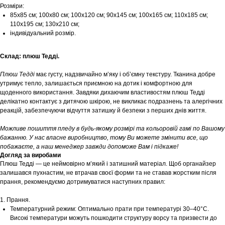
Розміри:
85х85 см; 100х80 см; 100х120 см; 90х145 см; 100х165 см; 110х185 см;
110х195 см; 130х210 см;
індивідуальний розмір.
Склад: плюш Тедді.
Плюш Тедді
має густу, надзвичайно м’яку і об’ємну текстуру. Тканина добре
утримує тепло, залишається приємною на дотик і комфортною для
щоденного використання. Завдяки дихаючим властивостям плюш Тедді
делікатно контактує з дитячою шкірою, не викликає подразнень та алергічних
реакцій, забезпечуючи відчуття затишку й безпеки з перших днів життя.
Можливе пошиття пледу в будь-якому розмірі та кольоровій гамі по Вашому
бажанню. У нас власне виробництво, тому Ви можете змінити все, що
побажаєте, а наш менеджер завжди допоможе Вам і підкаже!
Догляд за виробами
Плюш Тедді — це неймовірно м’який і затишний матеріал. Щоб органайзер
залишався пухнастим, не втрачав своєї форми та не ставав жорстким після
прання, рекомендуємо дотримуватися наступних правил:
1. Прання.
Температурний режим: Оптимально прати при температурі 30–40°С.
Високі температури можуть пошкодити структуру ворсу та призвести до