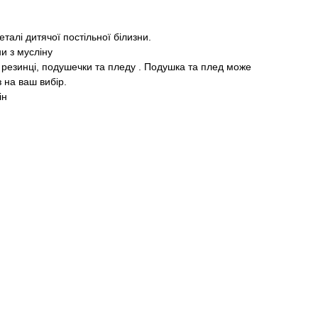
еталі дитячої постільної білизни.
ни з мусліну
 резинці, подушечки та пледу . Подушка та плед може
 на ваш вибір.
ін