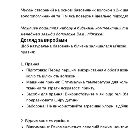
Муслін
створений на основі бавовняних волокон з 2-х ша
вологопоглинання та її м'яка поверхня ідеально підходят
Можливе пошиття набору в будь-якій комплектації та
менеджер завжди допоможе Вам і підкаже!
Догляд за виробами
Щоб натуральна бавовняна білизна залишалася м’якою, 
правил:
1. Прання.
Підготовка: Перед першим використанням обов'язково 
колір та цілісність волокон.
Машинне прання: Оптимальна температура для кольор
тканини та втрати яскравості принту.
Засоби для прання: Використовуйте м'які рідкі гелі 
подразнювати шкіру дитини.
Заборона: Не використовуйте агресивні хлорні відбіл
2. Віджимання та сушіння.
Віджимання: Рекомендується середній режим центрифу