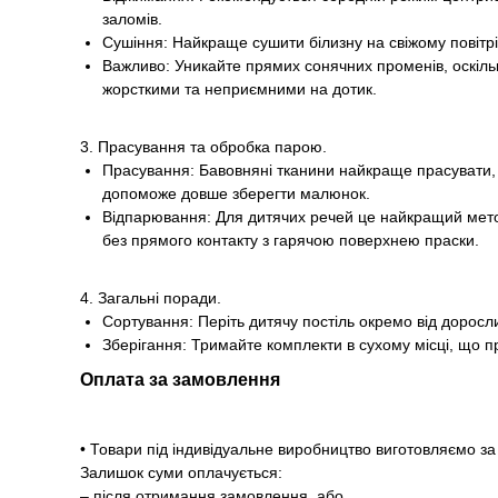
заломів.
Сушіння: Найкраще сушити білизну на свіжому повітрі 
Важливо: Уникайте прямих сонячних променів, оскіль
жорсткими та неприємними на дотик.
3. Прасування та обробка парою.
Прасування: Бавовняні тканини найкраще прасувати, 
допоможе довше зберегти малюнок.
Відпарювання: Для дитячих речей це найкращий метод.
без прямого контакту з гарячою поверхнею праски.
4. Загальні поради.
Сортування: Періть дитячу постіль окремо від доросл
Зберігання: Тримайте комплекти в сухому місці, що 
Оплата за замовлення
• Товари під індивідуальне виробництво виготовляємо 
Залишок суми оплачується:
– після отримання замовлення, або