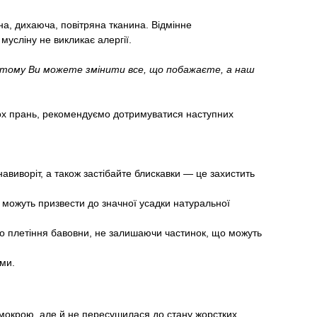
а, дихаюча, повітряна тканина. Відмінне
мусліну не викликає алергії.
, тому Ви можете змінити все, що побажаєте, а наш
ьох прань, рекомендуємо дотримуватися наступних
авиворіт, а також застібайте блискавки — це захистить
можуть призвести до значної усадки натуральної
ого плетіння бавовни, не залишаючи частинок, що можуть
ими.
 мокрою, але й не пересушилася до стану жорстких