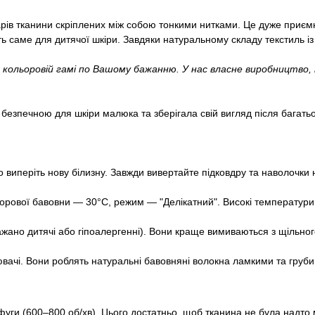
рів тканини скріплених між собою тонкими нитками. Це дуже приємн
ь саме для дитячої шкіри. Завдяки натуральному складу текстиль із 
 кольоровій гамі по Вашому бажанню. У нас власне виробництво
безпечною для шкіри малюка та зберігала свій вигляд після багат
виперіть нову білизну. Завжди вивертайте підковдру та наволочки н
ової бавовни — 30°С, режим — "Делікатний". Високі температури 
(бажано дитячі або гіпоалергенні). Вони краще вимиваються з щільн
ювачі. Вони роблять натуральні бавовняні волокна ламкими та груб
ги (600–800 об/хв). Цього достатньо, щоб тканина не була надто