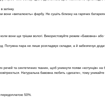
в затінку.
ки вони «випалюють» фарбу. Не сушіть білизну на гарячих батарея
коли вони ще трішки вологі. Використовуйте режим «Бавовна» або 
 Потужна пара не лише розгладжує складки, а й забезпечує додатко
их речей та синтетичних тканин, щоб уникнути появи «котунців» на б
провітрюється. Натуральна бавовна любить «дихати», тому уникайте 
за передоплатою 50%.