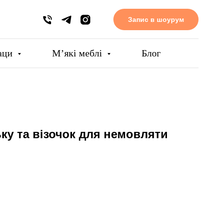
Запис в шоурум
аци
Мʼякі меблі
Блог
ку та візочок для немовляти