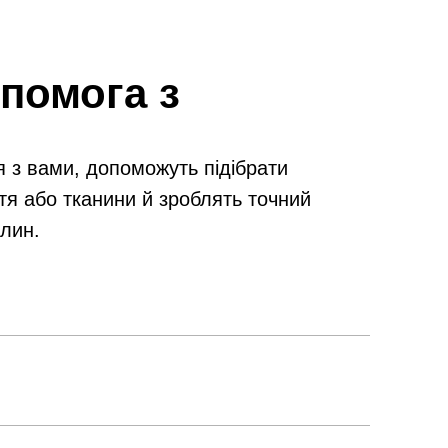
помога з
я з вами, допоможуть підібрати
тя або тканини й зроблять точний
илин.