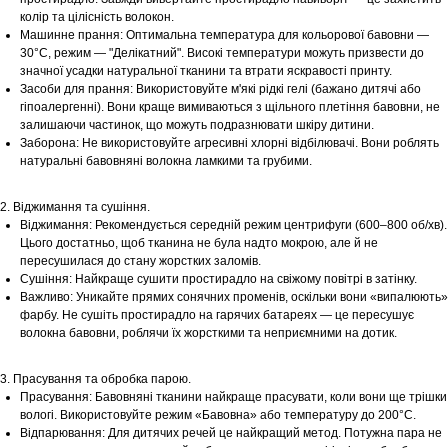
колір та цілісність волокон.
Машинне прання: Оптимальна температура для кольорової бавовни —
30°С, режим — "Делікатний". Високі температури можуть призвести до
значної усадки натуральної тканини та втрати яскравості принту.
Засоби для прання: Використовуйте м'які рідкі гелі (бажано дитячі або
гіпоалергенні). Вони краще вимиваються з щільного плетіння бавовни, не
залишаючи частинок, що можуть подразнювати шкіру дитини.
Заборона: Не використовуйте агресивні хлорні відбілювачі. Вони роблять
натуральні бавовняні волокна ламкими та грубими.
2. Віджимання та сушіння.
Віджимання: Рекомендується середній режим центрифуги (600–800 об/хв).
Цього достатньо, щоб тканина не була надто мокрою, але й не
пересушилася до стану жорстких заломів.
Сушіння: Найкраще сушити простирадло на свіжому повітрі в затінку.
Важливо: Уникайте прямих сонячних променів, оскільки вони «випалюють»
фарбу. Не сушіть простирадло на гарячих батареях — це пересушує
волокна бавовни, роблячи їх жорсткими та неприємними на дотик.
3. Прасування та обробка парою.
Прасування: Бавовняні тканини найкраще прасувати, коли вони ще трішки
вологі. Використовуйте режим «Бавовна» або температуру до 200°С.
Відпарювання: Для дитячих речей це найкращий метод. Потужна пара не