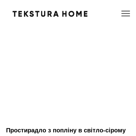
Простирадло з попліну в світло-сірому