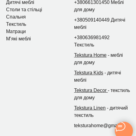
Дитячі меблі
+380661301450 Меблі
Столи та стільці
для дому
Спальня
+380509140449 Дитячі
Текстиль
меблі
Матраци
+380636981492
Мʼякі меблі
Текстиль
Tekstura Home
- меблі
для дому
Tekstura Kids
- дитячі
меблі
Tekstura Decor
- текстиль
для дому
Tekstura Linen
- дитячий
текстиль
teksturahome@gmail.com