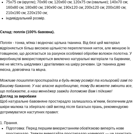
75х75 см (кругле); 70х90 см; 120х60 см; 120х75 см (овальне); 140х70 см;
160х80 см; 180х80 см; 190х90 см; 190х120 см; 200х120 см; 200х180 см;
210х190 см; 220х150 см;
індивідуальний розмір.
Склад: поплін (100% бавовна).
Поплін
- тонка, м'яка і водночас щільна тканина. Від бязі цей матеріал
відрізняється більш високою щільністю переплетення ниток, але меншою їх
товщиною, що досягається за рахунок особливої обробки волокон полотна. У
виробництві використовуються виключно натуральні матеріали та барвники,
які не містять шкідливих і дратівливих на шкіру речовин. Ця тканина дуже
якісна, довговічна та міцна.
Можливе пошиття простирадла в будь-якому розмірі та кольоровій гамі по
Вашому бажанню. У нас власне виробництво, тому Ви можете змінити все,
що побажаєте, а наш менеджер завжди допоможе Вам і підкаже!
Догляд за виробами
Щоб натуральне бавовняне простирадло залишалось м’яким, безпечним для
шкіри малюка та зберігало свій вигляд після багатьох прань, рекомендуємо
дотримуватися наступних правил:
1. Прання.
Підготовка: Перед першим використанням обов'язково виперіть нове
простирадло. Завжди вивертайте простирадло навиворіт — це захистить