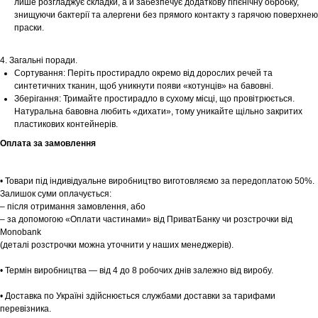
лише розгладжує складки, а й забезпечує додаткову гігієнічну обробку,
знищуючи бактерії та алергени без прямого контакту з гарячою поверхнею
праски.
Шоурум
4. Загальні поради.
Заплануйте візит у простір створений
Tekstura
Сортування: Періть простирадло окремо від дорослих речей та
для вас
синтетичних тканин, щоб уникнути появи «котунців» на бавовні.
Зберігання: Тримайте простирадло в сухому місці, що провітрюється.
Записатися
Натуральна бавовна любить «дихати», тому уникайте щільно закритих
пластикових контейнерів.
Оплата за замовлення
• Товари під індивідуальне виробництво виготовляємо за передоплатою 50%.
Залишок суми оплачується:
– після отримання замовлення, або
– за допомогою «Оплати частинами» від ПриватБанку чи розстрочки від
Monobank
(деталі розстрочки можна уточнити у наших менеджерів).
• Термін виробництва — від 4 до 8 робочих днів залежно від виробу.
• Доставка по Україні здійснюється службами доставки за тарифами
перевізника.