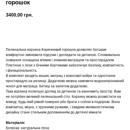
горошок
3400,00
грн.
Купити
Пеленальна корзина Коричневий горошок дозволяє батькам
комфортно змінювати підгузки і доглядати за дитиною. Сповивальна
поверхня оснащена м'яким і знімним матрацом та простирадлом.
Плетіння з лози з бічними бортиками забезпечує безпеку, компактність
і функціональність.
В комплект входять кошик, матрац з кокосової койри та однотонне
простирадло на резинці. Додатково можна замовити водонепроникний
чохол для матраца. Китиці за запитом додатково.
Така корзина полегшує догляд за дитиною та економить простір. Вам
не потрібен великий пеленальний стіл. Корзину можна розмістити на
комоді, будь-якій рівній поверхні або брати з собою в подорожі. Вона
компактна, міцна, з зручними ручками, і завдяки мінімалістичному
дизайну стане стильним доповненням до дитячої кімнати.
Матеріали:
Колиска: натуральна лоза