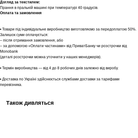
Догляд за текстилем:
Прання в пральній машині при температурі 40 градусів.
Оплата та замовлення
Шоурум
• Товари під індивідуальне виробництво виготовляємо за передоплатою 50%.
Заплануйте візит у простір створений
Залишок суми оплачується:
Tekstura
для вас
– після отримання замовлення, або
– за допомогою «Оплати частинами» від ПриватБанку чи розстрочки від
Записатися
Monobank
(деталі розстрочки можна уточнити у наших менеджерів).
• Термін виробництва — від 4 до 8 робочих днів залежно від виробу.
• Доставка по Україні здійснюється службами доставки за тарифами
перевізника.
Також дивляться