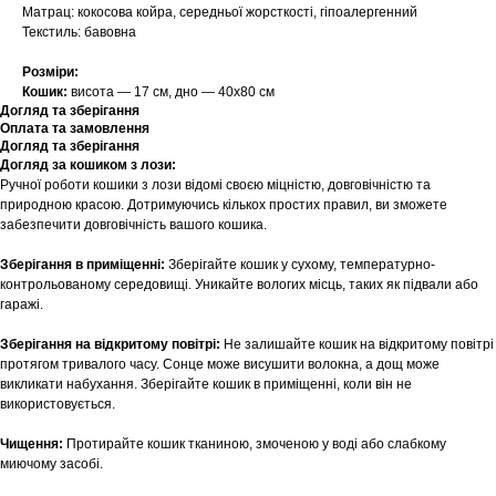
Матрац: кокосова койра, середньої жорсткості, гіпоалергенний
Текстиль: бавовна
Розміри:
Кошик:
висота — 17 см, дно — 40х80 см
Догляд та зберігання
Оплата та замовлення
Догляд та зберігання
Догляд за кошиком з лози:
Ручної роботи кошики з лози відомі своєю міцністю, довговічністю та
природною красою. Дотримуючись кількох простих правил, ви зможете
забезпечити довговічність вашого кошика.
Зберігання в приміщенні:
Зберігайте кошик у сухому, температурно-
контрольованому середовищі. Уникайте вологих місць, таких як підвали або
гаражі.
Зберігання на відкритому повітрі:
Не залишайте кошик на відкритому повітрі
протягом тривалого часу. Сонце може висушити волокна, а дощ може
викликати набухання. Зберігайте кошик в приміщенні, коли він не
використовується.
Чищення:
Протирайте кошик тканиною, змоченою у воді або слабкому
миючому засобі.