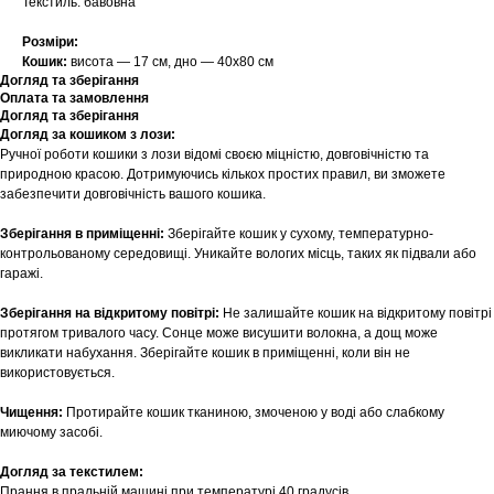
Текстиль: бавовна
Розміри:
Кошик:
висота — 17 см, дно — 40х80 см
Догляд та зберігання
Оплата та замовлення
Догляд та зберігання
Догляд за кошиком з лози:
Ручної роботи кошики з лози відомі своєю міцністю, довговічністю та
природною красою. Дотримуючись кількох простих правил, ви зможете
забезпечити довговічність вашого кошика.
Зберігання в приміщенні:
Зберігайте кошик у сухому, температурно-
контрольованому середовищі. Уникайте вологих місць, таких як підвали або
гаражі.
Зберігання на відкритому повітрі:
Не залишайте кошик на відкритому повітрі
протягом тривалого часу. Сонце може висушити волокна, а дощ може
викликати набухання. Зберігайте кошик в приміщенні, коли він не
використовується.
Чищення:
Протирайте кошик тканиною, змоченою у воді або слабкому
миючому засобі.
Догляд за текстилем:
Прання в пральній машині при температурі 40 градусів.