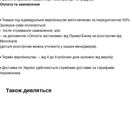
Оплата та замовлення
Шоурум
• Товари під індивідуальне виробництво виготовляємо за передоплатою 50%.
Заплануйте візит у простір створений
Залишок суми оплачується:
Tekstura
– після отримання замовлення, або
для вас
– за допомогою «Оплати частинами» від ПриватБанку чи розстрочки від
Monobank
Записатися
(деталі розстрочки можна уточнити у наших менеджерів).
• Термін виробництва — від 4 до 8 робочих днів залежно від виробу.
• Доставка по Україні здійснюється службами доставки за тарифами
перевізника.
Також дивляться