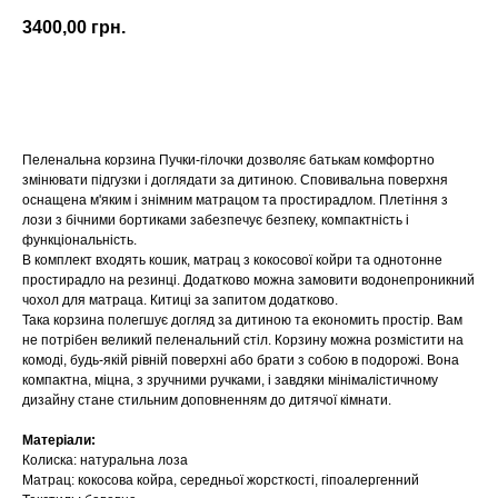
3400,00
грн.
Купити
Пеленальна корзина Пучки-гілочки дозволяє батькам комфортно
змінювати підгузки і доглядати за дитиною. Сповивальна поверхня
оснащена м'яким і знімним матрацом та простирадлом. Плетіння з
лози з бічними бортиками забезпечує безпеку, компактність і
функціональність.
В комплект входять кошик, матрац з кокосової койри та однотонне
простирадло на резинці. Додатково можна замовити водонепроникний
чохол для матраца. Китиці за запитом додатково.
Така корзина полегшує догляд за дитиною та економить простір. Вам
не потрібен великий пеленальний стіл. Корзину можна розмістити на
комоді, будь-якій рівній поверхні або брати з собою в подорожі. Вона
компактна, міцна, з зручними ручками, і завдяки мінімалістичному
дизайну стане стильним доповненням до дитячої кімнати.
Матеріали:
Колиска: натуральна лоза
Матрац: кокосова койра, середньої жорсткості, гіпоалергенний