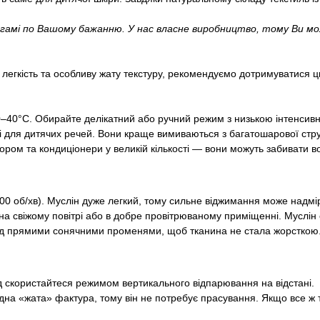
 гамі по Вашому бажанню. У нас власне виробництво, тому Ви м
 легкість та особливу жату текстуру, рекомендуємо дотримуватися ц
40°С. Обирайте делікатний або ручний режим з низькою інтенсивн
лі для дитячих речей. Вони краще вимиваються з багатошарової стру
лором та кондиціонери у великій кількості — вони можуть забивати 
00 об/хв). Муслін дуже легкий, тому сильне віджимання може надм
 свіжому повітрі або в добре провітрюваному приміщенні. Муслін с
під прямими сонячними променями, щоб тканина не стала жорсткою
 скористайтеся режимом вертикального відпарювання на відстані.
на «жата» фактура, тому він не потребує прасування. Якщо все ж т