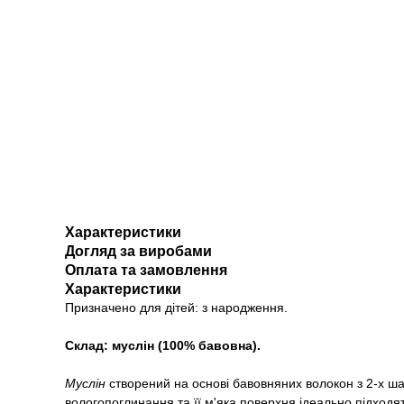
Характеристики
Догляд за виробами
Оплата та замовлення
Характеристики
Призначено для дітей: з народження.
Склад: муслін (100% бавовна).
Муслін
створений на основі бавовняних волокон з 2-х ша
вологопоглинання та її м'яка поверхня ідеально підходят