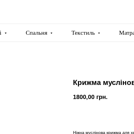
ці
Спальня
Текстиль
Матр
Крижма мусліно
1800,00
грн.
Купити
Ніжна муслінова крижма для 