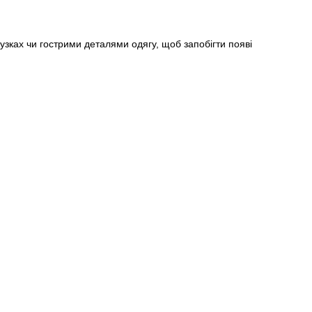
узках чи гострими деталями одягу, щоб запобігти появі