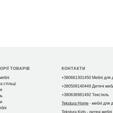
ОРІЇ ТОВАРІВ
КОНТАКТИ
меблі
+380661301450 Меблі для 
а стільці
+380509140449 Дитячі меб
я
+380636981492 Текстиль
ль
и
Tekstura Home
- меблі для 
еблі
Tekstura Kids
- дитячі меблі