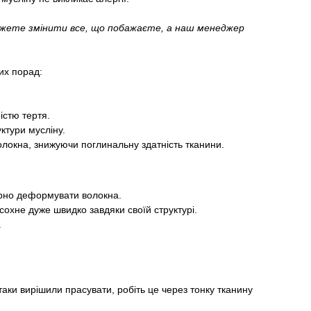
ожете змінити все, що побажаєте, а наш менеджер
их порад:
істю тертя.
ктури мусліну.
волокна, знижуючи поглинальну здатність тканини.
ірно деформувати волокна.
охне дуже швидко завдяки своїй структурі.
.
аки вирішили прасувати, робіть це через тонку тканину