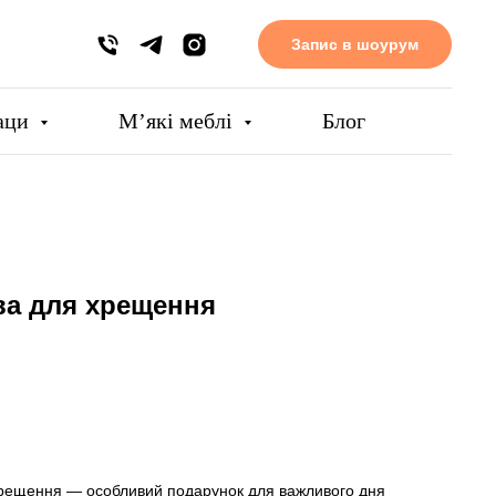
Запис в шоурум
аци
Мʼякі меблі
Блог
ва для хрещення
хрещення — особливий подарунок для важливого дня