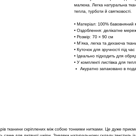
малюка. Легка натуральна ткан
тепла, турботи й святковості.
• Матеріал: 100% бавовняний 
• Оздоблення: делікатне мере
• Розмір: 70 × 90 см
• М’яка, легка та дихаюча ткан
• Куточок для зручності під ч
• Ідеально підходить для обря
• У комплекті листівка для теп
Акуратно запаковано в пода
рів тканини скріплених між собою тонкими нитками. Це дуже приємн
ь саме для дитячої шкіри. Завдяки натуральному складу текстиль із 