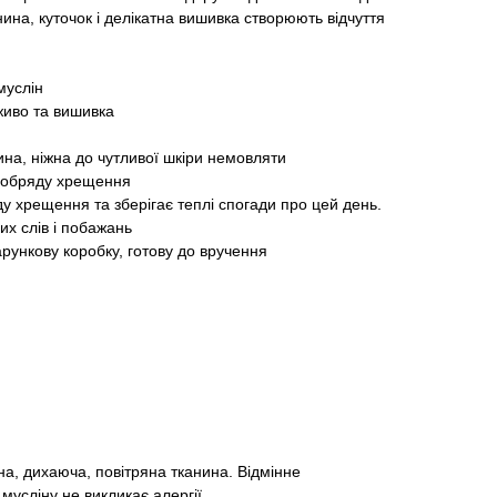
ина, куточок і делікатна вишивка створюють відчуття
муслін
живо та вишивка
ина, ніжна до чутливої шкіри немовляти
ас обряду хрещення
ду хрещення та зберігає теплі спогади про цей день.
лих слів і побажань
рункову коробку, готову до вручення
а, дихаюча, повітряна тканина. Відмінне
мусліну не викликає алергії.