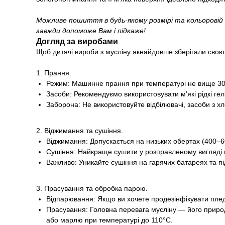
Можливе пошиття в будь-якому розмірі та кольоровій
завжди допоможе Вам і підкаже!
Догляд за виробами
Щоб дитячі вироби з мусліну якнайдовше зберігали свою
1. Прання.
Режим: Машинне прання при температурі не вище 30–
Засоби: Рекомендуємо використовувати м’які рідкі ге
Заборона: Не використовуйте відбілювачі, засоби з х
2. Віджимання та сушіння.
Віджимання: Допускається на низьких обертах (400–6
Сушіння: Найкраще сушити у розправленому вигляді на
Важливо: Уникайте сушіння на гарячих батареях та 
3. Прасування та обробка парою.
Відпарювання: Якщо ви хочете продезінфікувати плед
Прасування: Головна перевага мусліну — його природ
або марлю при температурі до 110°С.