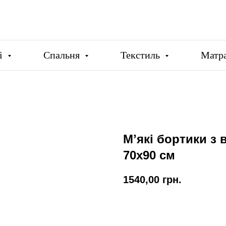
ці
Спальня
Текстиль
Матр
Мʼякі бортики з 
70х90 см
1540,00
грн.
Купити