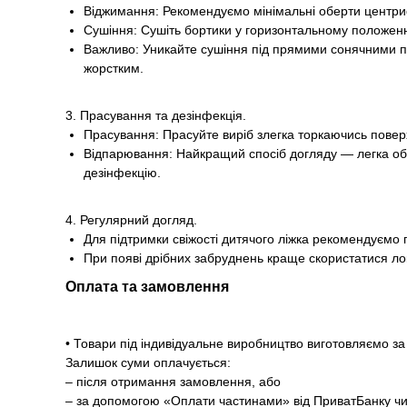
Віджимання: Рекомендуємо мінімальні оберти центри
Сушіння: Сушіть бортики у горизонтальному положенні
Важливо: Уникайте сушіння під прямими сонячними п
жорстким.
3. Прасування та дезінфекція.
Прасування: Прасуйте виріб злегка торкаючись повер
Відпарювання: Найкращий спосіб догляду — легка обро
дезінфекцію.
4. Регулярний догляд.
Для підтримки свіжості дитячого ліжка рекомендуємо п
При появі дрібних забруднень краще скористатися ло
Оплата та замовлення
• Товари під індивідуальне виробництво виготовляємо 
Залишок суми оплачується:
– після отримання замовлення, або
– за допомогою «Оплати частинами» від ПриватБанку чи