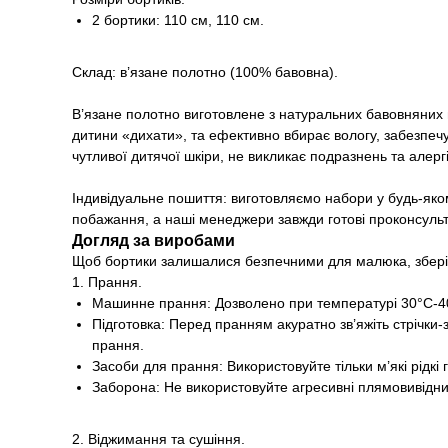
2 бортики: 110 см, 110 см.
Склад: в’язане полотно (100% бавовна).
В’язане полотно виготовлене з натуральних бавовняних в
дитини «дихати», та ефективно вбирає вологу, забезпечу
чутливої дитячої шкіри, не викликає подразнень та алерг
Індивідуальне пошиття: виготовляємо набори у будь-яко
побажання, а наші менеджери завжди готові проконсульт
Догляд за виробами
Щоб бортики залишалися безпечними для малюка, зберіг
1. Прання.
Машинне прання: Дозволено при температурі 30°С-40
Підготовка: Перед пранням акуратно зв’яжіть стрічки
прання.
Засоби для прання: Використовуйте тільки м’які рідк
Заборона: Не використовуйте агресивні плямовивідник
2. Віджимання та сушіння.