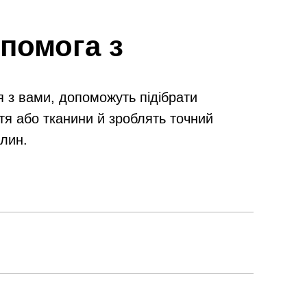
помога з
я з вами, допоможуть підібрати
тя або тканини й зроблять точний
илин.