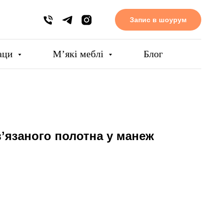
Запис в шоурум
аци
Мʼякі меблі
Блог
вʼязаного полотна у манеж