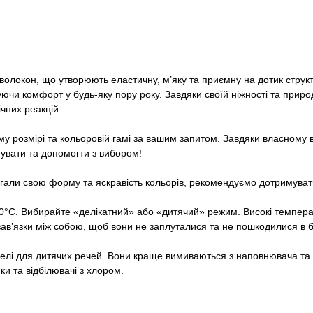
олокон, що утворюють еластичну, м’яку та приємну на дотик структ
ючи комфорт у будь-яку пору року. Завдяки своїй ніжності та приро
ічних реакцій.
му розмірі та кольоровій гамі за вашим запитом. Завдяки власному
увати та допомогти з вибором!
али свою форму та яскравість кольорів, рекомендуємо дотримуват
°С. Вибирайте «делікатний» або «дитячий» режим. Високі темпера
-зав’язки між собою, щоб вони не заплуталися та не пошкодилися в 
і гелі для дитячих речей. Вони краще вимиваються з наповнювача та
и та відбілювачі з хлором.