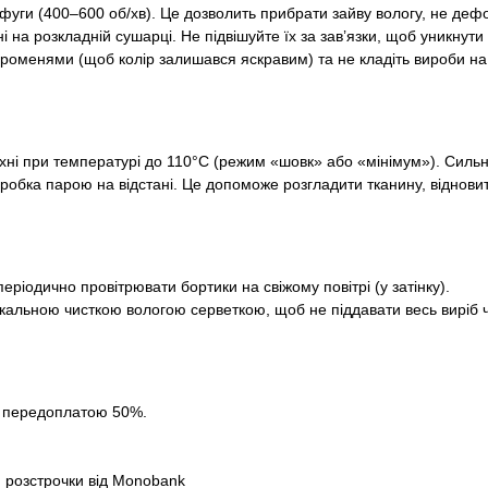
фуги (400–600 об/хв). Це дозволить прибрати зайву вологу, не де
 на розкладній сушарці. Не підвішуйте їх за зав’язки, щоб уникнут
роменями (щоб колір залишався яскравим) та не кладіть вироби на
хні при температурі до 110°С (режим «шовк» або «мінімум»). Сил
бка парою на відстані. Це допоможе розгладити тканину, відновити
еріодично провітрювати бортики на свіжому повітрі (у затінку).
кальною чисткою вологою серветкою, щоб не піддавати весь виріб
за передоплатою 50%.
 розстрочки від Monobank