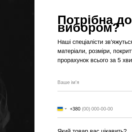
Потрібна до
вибором?
Наші спеціалісти зв’яжутьс
матеріали, розміри, покрит
прорахунок всього за 5 хв
+380
Який товар вас цікавить?