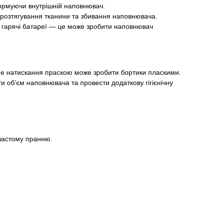
формуючи внутрішній наповнювач.
и розтягування тканини та збивання наповнювача.
 гарячі батареї — це може зробити наповнювач
ьне натискання праскою може зробити бортики пласкими.
 об’єм наповнювача та провести додаткову гігієнічну
 частому пранню.