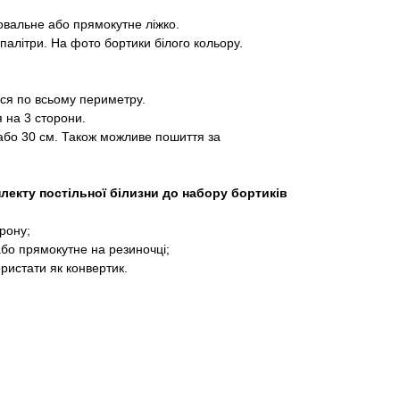
 овальне або прямокутне ліжко.
палітри. На фото бортики білого кольору.
ся по всьому периметру.
 на 3 сторони.
 або 30 см. Також можливе пошиття за
лекту постільної білизни до набору бортиків
рону;
або прямокутне на резиночці;
ристати як конвертик.