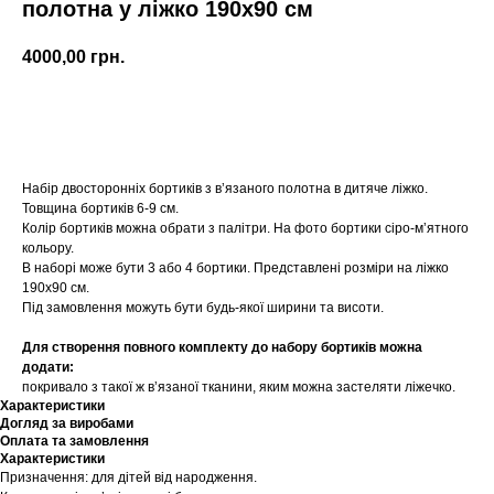
полотна у ліжко 190х90 см
4000,00
грн.
Купити
Набір двосторонніх бортиків з вʼязаного полотна в дитяче ліжко.
Товщина бортиків 6-9 см.
Колір бортиків можна обрати з палітри. На фото бортики сіро-мʼятного
кольору.
В наборі може бути 3 або 4 бортики. Представлені розміри на ліжко
190х90 см.
Під замовлення можуть бути будь-якої ширини та висоти.
Для створення повного комплекту до набору бортиків можна
додати:
покривало з такої ж вʼязаної тканини, яким можна застеляти ліжечко.
Характеристики
Догляд за виробами
Оплата та замовлення
Характеристики
Призначення: для дітей від народження.