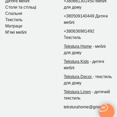
Дитячі меблі
+380661301450 Меблі
Столи та стільці
для дому
Спальня
+380509140449 Дитячі
Текстиль
меблі
Матраци
+380636981492
Мʼякі меблі
Текстиль
Tekstura Home
- меблі
для дому
Tekstura Kids
- дитячі
меблі
Tekstura Decor
- текстиль
для дому
Tekstura Linen
- дитячий
текстиль
teksturahome@gmail.com