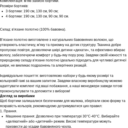
Комплектація: м’які захисні бортики.
Розміри бортиків:
3 бортики: 190 см, 130 см, 90 см;
4 бортики: 190 см, 130 см, 90 см, 90 см.
Склад: в’язане полотно (100% бавовна).
В’язане полотно виготовлене з натуральних бавовняних волокон, що
утворюють еластичну, м’яку та приємну на дотик структуру. Тканина добре
пропускає повітря, дозволяючи шкірі дитини «дихати», та ефективно вбирає
вологу, забезпечуючи комфорт у будь-яку пору року. Завдяки своїй ніжності та
природному складу в’язане полотно ідеально підходить для чутливої дитячої
шкіри, не викликає подразнень та алергічних реакцій.
Індивідуальне пошиття: виготовляємо набори у будь-якому розмірі та
кольоровій гамі за вашим запитом. Завдяки власному виробництву можемо
адаптувати комплект під ваші побажання, а наші менеджери завжди готові
проконсультувати та допомогти з вибором!
Догляд за виробами
Щоб бортики залишалися безпечними для малюка, зберігали свою форму та
яскравість кольорів, рекомендуємо дотримуватися цих правил:
1. Прання.
Машинне прання: Дозволено при температурі 30°С-40°С. Вибирайте
«делікатний» або «дитячий» режим. Високі температури можуть
призвести до усадки бавовняного чохла.