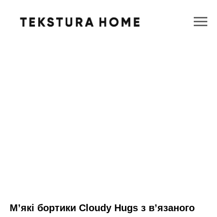
Мʼякі бортики Cloudy Hugs з вʼязаного