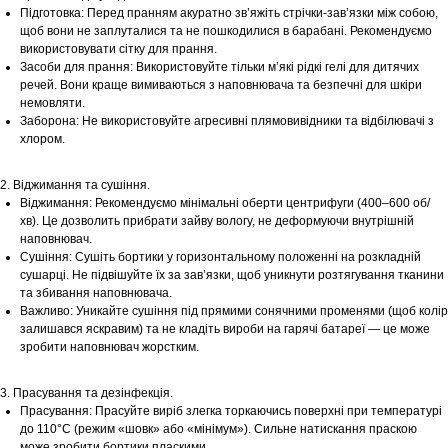
Підготовка: Перед пранням акуратно зв’яжіть стрічки-зав’язки між собою,
щоб вони не заплуталися та не пошкодилися в барабані. Рекомендуємо
використовувати сітку для прання.
Засоби для прання: Використовуйте тільки м’які рідкі гелі для дитячих
речей. Вони краще вимиваються з наповнювача та безпечні для шкіри
немовляти.
Заборона: Не використовуйте агресивні плямовивідники та відбілювачі з
хлором.
2. Віджимання та сушіння.
Віджимання: Рекомендуємо мінімальні оберти центрифуги (400–600 об/
хв). Це дозволить прибрати зайву вологу, не деформуючи внутрішній
наповнювач.
Сушіння: Сушіть бортики у горизонтальному положенні на розкладній
сушарці. Не підвішуйте їх за зав’язки, щоб уникнути розтягування тканини
та збивання наповнювача.
Важливо: Уникайте сушіння під прямими сонячними променями (щоб колір
залишався яскравим) та не кладіть вироби на гарячі батареї — це може
зробити наповнювач жорстким.
3. Прасування та дезінфекція.
Прасування: Прасуйте виріб злегка торкаючись поверхні при температурі
до 110°С (режим «шовк» або «мінімум»). Сильне натискання праскою
може зробити бортики пласкими.