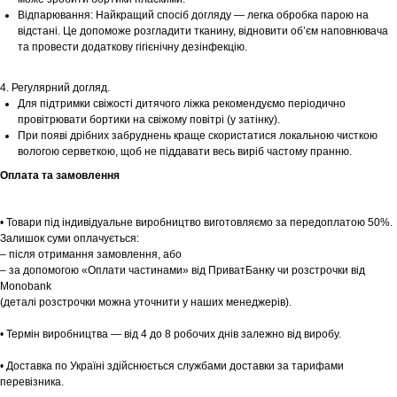
Відпарювання: Найкращий спосіб догляду — легка обробка парою на
відстані. Це допоможе розгладити тканину, відновити об’єм наповнювача
Шоурум
та провести додаткову гігієнічну дезінфекцію.
Заплануйте візит у простір створений
4. Регулярний догляд.
Tekstura
для вас
Для підтримки свіжості дитячого ліжка рекомендуємо періодично
провітрювати бортики на свіжому повітрі (у затінку).
Записатися
При появі дрібних забруднень краще скористатися локальною чисткою
вологою серветкою, щоб не піддавати весь виріб частому пранню.
Оплата та замовлення
• Товари під індивідуальне виробництво виготовляємо за передоплатою 50%.
Залишок суми оплачується:
– після отримання замовлення, або
– за допомогою «Оплати частинами» від ПриватБанку чи розстрочки від
Monobank
(деталі розстрочки можна уточнити у наших менеджерів).
• Термін виробництва — від 4 до 8 робочих днів залежно від виробу.
• Доставка по Україні здійснюється службами доставки за тарифами
перевізника.