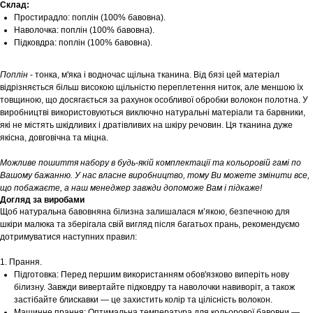
Склад:
Простирадло: поплін (100% бавовна).
Наволочка: поплін (100% бавовна).
Підковдра: поплін (100% бавовна).
Поплін
- тонка, м'яка і водночас щільна тканина. Від бязі цей матеріал
відрізняється більш високою щільністю переплетення ниток, але меншою їх
товщиною, що досягається за рахунок особливої обробки волокон полотна. У
виробництві використовуються виключно натуральні матеріали та барвники,
які не містять шкідливих і дратівливих на шкіру речовин. Ця тканина дуже
якісна, довговічна та міцна.
Можливе пошиття набору в будь-якій комплектації та кольоровій гамі по
Вашому бажанню. У нас власне виробництво, тому Ви можете змінити все,
що побажаєте, а наш менеджер завжди допоможе Вам і підкаже!
Догляд за виробами
Щоб натуральна бавовняна білизна залишалася м’якою, безпечною для
шкіри малюка та зберігала свій вигляд після багатьох прань, рекомендуємо
дотримуватися наступних правил:
1. Прання.
Підготовка: Перед першим використанням обов'язково виперіть нову
білизну. Завжди вивертайте підковдру та наволочки навиворіт, а також
застібайте блискавки — це захистить колір та цілісність волокон.
Машинне прання: Оптимальна температура для кольорової бавовни —