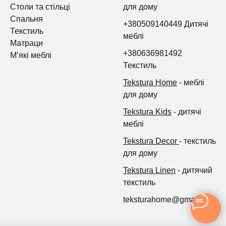
Столи та стільці
для дому
Спальня
+380509140449 Дитячі
Текстиль
меблі
Матраци
+380636981492
Мʼякі меблі
Текстиль
Tekstura Home
- меблі
для дому
Tekstura Kids
- дитячі
меблі
Tekstura Decor
- текстиль
для дому
Tekstura Linen
- дитячий
текстиль
teksturahome@gmail.com