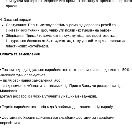
знищуючи бактерії та алергени без прямого контакту з гарячою поверхнею
праски.
Шоурум
4. Загальні поради.
Заплануйте візит у простір створений
Сортування: Періть дитячу постіль окремо від дорослих речей та
Tekstura
для вас
синтетичних тканин, щоб уникнути появи «котунців» на бавовні.
Зберігання: Тримайте комплекти в сухому місці, що провітрюється.
Записатися
Натуральна бавовна любить «дихати», тому уникайте щільно закритих
пластикових контейнерів.
Оплата та замовлення
• Товари під індивідуальне виробництво виготовляємо за передоплатою 50%.
Залишок суми оплачується:
– після отримання замовлення, або
– за допомогою «Оплати частинами» від ПриватБанку чи розстрочки від
Monobank
(деталі розстрочки можна уточнити у наших менеджерів).
• Термін виробництва — від 4 до 8 робочих днів залежно від виробу.
• Доставка по Україні здійснюється службами доставки за тарифами
перевізника.