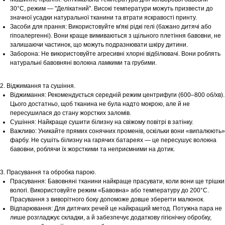
30°С, режим — "Делікатний". Високі температури можуть призвести до
значної усадки натуральної тканини та втрати яскравості принту.
Засоби для прання: Використовуйте м'які рідкі гелі (бажано дитячі або
гіпоалергенні). Вони краще вимиваються з щільного плетіння бавовни, не
залишаючи частинок, що можуть подразнювати шкіру дитини.
Заборона: Не використовуйте агресивні хлорні відбілювачі. Вони роблять
натуральні бавовняні волокна ламкими та грубими.
2. Віджимання та сушіння.
Віджимання: Рекомендується середній режим центрифуги (600–800 об/хв).
Цього достатньо, щоб тканина не була надто мокрою, але й не
пересушилася до стану жорстких заломів.
Сушіння: Найкраще сушити білизну на свіжому повітрі в затінку.
Важливо: Уникайте прямих сонячних променів, оскільки вони «випалюють»
фарбу. Не сушіть білизну на гарячих батареях — це пересушує волокна
бавовни, роблячи їх жорсткими та неприємними на дотик.
3. Прасування та обробка парою.
Прасування: Бавовняні тканини найкраще прасувати, коли вони ще трішки
вологі. Використовуйте режим «Бавовна» або температуру до 200°С.
Прасування з виворітного боку допоможе довше зберегти малюнок.
Відпарювання: Для дитячих речей це найкращий метод. Потужна пара не
лише розгладжує складки, а й забезпечує додаткову гігієнічну обробку,