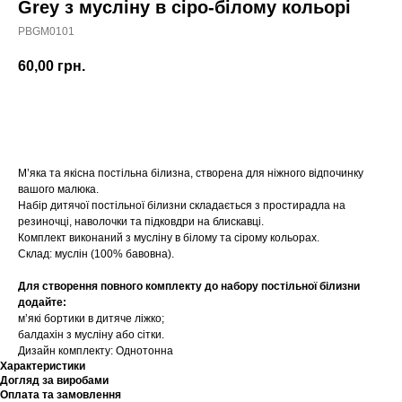
Grey з мусліну в сіро-білому кольорі
PBGM0101
60,00
грн.
Купити
М’яка та якісна постільна білизна, створена для ніжного відпочинку
вашого малюка.
Набір дитячої постільної білизни складається з простирадла на
резиночці, наволочки та підковдри на блискавці.
Комплект виконаний з мусліну в білому та сірому кольорах.
Склад: муслін (100% бавовна).
Для створення повного комплекту до набору постільної білизни
додайте:
мʼякі бортики в дитяче ліжко;
балдахін з мусліну або сітки.
Дизайн комплекту: Однотонна
Характеристики
Догляд за виробами
Оплата та замовлення