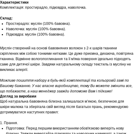
Характеристики
Комплектація: простирадло, підковдра, наволочка.
Склад:
Простирадло: муслін (100% бавовна).
Наволочка: муслін (100% бавовна).
Підковдра: муслін (100% бавовна).
Муслін
створений на основі бавовняних волокон з 2-х шарів тканини
скріплених між собою тонкими нитками. Це дуже приємна, дихаюча, повітряна
тканина. Відмінне вологопоглинання та її м'яка поверхня ідеально підходять
саме для дитячої шкіри. Завдяки натуральному складу текстиль із мусліну не
викликає алергії.
Можливе пошиття набору в будь-якій комплектації та кольоровій гамі по
Вашому бажанню. У нас власне виробництво, тому Ви можете змінити все,
що побажаєте, а наш менеджер завжди допоможе Вам і підкаже!
Догляд за виробами
Щоб натуральна бавовняна білизна залишалася м’якою, безпечною для
шкіри малюка та зберігала свій вигляд після багатьох прань, рекомендуємо
дотримуватися наступних правил:
1. Прання.
Підготовка: Перед першим використанням обов'язково виперіть нову
білизну. Завжди вивертайте підковдру та наволочки навиворіт, а також