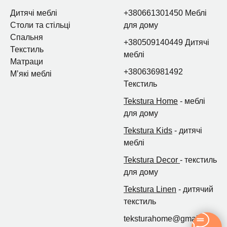
Дитячі меблі
+380661301450 Меблі
Столи та стільці
для дому
Спальня
+380509140449 Дитячі
Текстиль
меблі
Матраци
+380636981492
Мʼякі меблі
Текстиль
Tekstura Home
- меблі
для дому
Tekstura Kids
- дитячі
меблі
Tekstura Decor
- текстиль
для дому
Tekstura Linen
- дитячий
текстиль
teksturahome@gmail.com