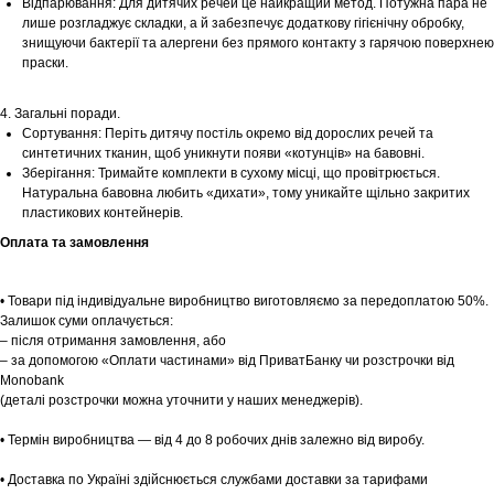
Відпарювання: Для дитячих речей це найкращий метод. Потужна пара не
лише розгладжує складки, а й забезпечує додаткову гігієнічну обробку,
знищуючи бактерії та алергени без прямого контакту з гарячою поверхнею
праски.
Шоурум
4. Загальні поради.
Заплануйте візит у простір створений
Tekstura
Сортування: Періть дитячу постіль окремо від дорослих речей та
для вас
синтетичних тканин, щоб уникнути появи «котунців» на бавовні.
Зберігання: Тримайте комплекти в сухому місці, що провітрюється.
Записатися
Натуральна бавовна любить «дихати», тому уникайте щільно закритих
пластикових контейнерів.
Оплата та замовлення
• Товари під індивідуальне виробництво виготовляємо за передоплатою 50%.
Залишок суми оплачується:
– після отримання замовлення, або
– за допомогою «Оплати частинами» від ПриватБанку чи розстрочки від
Monobank
(деталі розстрочки можна уточнити у наших менеджерів).
• Термін виробництва — від 4 до 8 робочих днів залежно від виробу.
• Доставка по Україні здійснюється службами доставки за тарифами