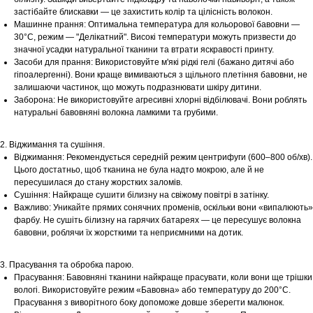
застібайте блискавки — це захистить колір та цілісність волокон.
Машинне прання: Оптимальна температура для кольорової бавовни —
30°С, режим — "Делікатний". Високі температури можуть призвести до
значної усадки натуральної тканини та втрати яскравості принту.
Засоби для прання: Використовуйте м'які рідкі гелі (бажано дитячі або
гіпоалергенні). Вони краще вимиваються з щільного плетіння бавовни, не
залишаючи частинок, що можуть подразнювати шкіру дитини.
Заборона: Не використовуйте агресивні хлорні відбілювачі. Вони роблять
натуральні бавовняні волокна ламкими та грубими.
2. Віджимання та сушіння.
Віджимання: Рекомендується середній режим центрифуги (600–800 об/хв).
Цього достатньо, щоб тканина не була надто мокрою, але й не
пересушилася до стану жорстких заломів.
Сушіння: Найкраще сушити білизну на свіжому повітрі в затінку.
Важливо: Уникайте прямих сонячних променів, оскільки вони «випалюють»
фарбу. Не сушіть білизну на гарячих батареях — це пересушує волокна
бавовни, роблячи їх жорсткими та неприємними на дотик.
3. Прасування та обробка парою.
Прасування: Бавовняні тканини найкраще прасувати, коли вони ще трішки
вологі. Використовуйте режим «Бавовна» або температуру до 200°С.
Прасування з виворітного боку допоможе довше зберегти малюнок.