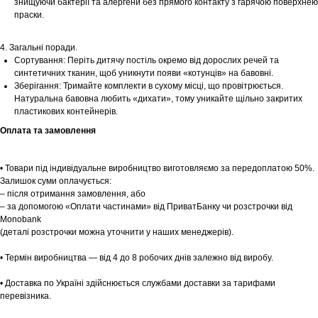
знищуючи бактерії та алергени без прямого контакту з гарячою поверхнею
праски.
Шоурум
4. Загальні поради.
Заплануйте візит у простір створений
Сортування: Періть дитячу постіль окремо від дорослих речей та
Tekstura
для вас
синтетичних тканин, щоб уникнути появи «котунців» на бавовні.
Зберігання: Тримайте комплекти в сухому місці, що провітрюється.
Записатися
Натуральна бавовна любить «дихати», тому уникайте щільно закритих
пластикових контейнерів.
Оплата та замовлення
• Товари під індивідуальне виробництво виготовляємо за передоплатою 50%.
Залишок суми оплачується:
– після отримання замовлення, або
– за допомогою «Оплати частинами» від ПриватБанку чи розстрочки від
Monobank
(деталі розстрочки можна уточнити у наших менеджерів).
• Термін виробництва — від 4 до 8 робочих днів залежно від виробу.
• Доставка по Україні здійснюється службами доставки за тарифами
перевізника.