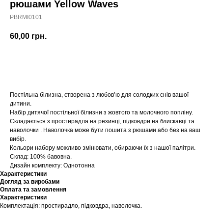
рюшами Yellow Waves
PBRMI0101
60,00
грн.
Купити
Постільна білизна, створена з любов’ю для солодких снів вашої
дитини.
Набір дитячої постільної білизни з жовтого та молочного попліну.
Складається з простирадла на резинці, підковдри на блискавці та
наволочки . Наволочка може бути пошита з рюшами або без на ваш
вибір.
Кольори набору можливо змінювати, обираючи їх з нашої палітри.
Склад: 100% бавовна.
Дизайн комплекту: Однотонна
Характеристики
Догляд за виробами
Оплата та замовлення
Характеристики
Комплектація: простирадло, підковдра, наволочка.