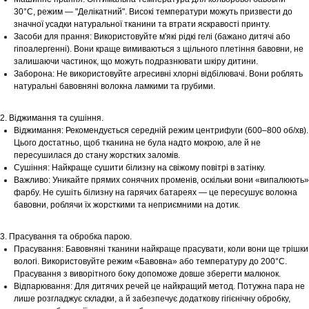
30°С, режим — "Делікатний". Високі температури можуть призвести до
значної усадки натуральної тканини та втрати яскравості принту.
Засоби для прання: Використовуйте м'які рідкі гелі (бажано дитячі або
гіпоалергенні). Вони краще вимиваються з щільного плетіння бавовни, не
залишаючи частинок, що можуть подразнювати шкіру дитини.
Заборона: Не використовуйте агресивні хлорні відбілювачі. Вони роблять
натуральні бавовняні волокна ламкими та грубими.
2. Віджимання та сушіння.
Віджимання: Рекомендується середній режим центрифуги (600–800 об/хв).
Цього достатньо, щоб тканина не була надто мокрою, але й не
пересушилася до стану жорстких заломів.
Сушіння: Найкраще сушити білизну на свіжому повітрі в затінку.
Важливо: Уникайте прямих сонячних променів, оскільки вони «випалюють»
фарбу. Не сушіть білизну на гарячих батареях — це пересушує волокна
бавовни, роблячи їх жорсткими та неприємними на дотик.
3. Прасування та обробка парою.
Прасування: Бавовняні тканини найкраще прасувати, коли вони ще трішки
вологі. Використовуйте режим «Бавовна» або температуру до 200°С.
Прасування з виворітного боку допоможе довше зберегти малюнок.
Відпарювання: Для дитячих речей це найкращий метод. Потужна пара не
лише розгладжує складки, а й забезпечує додаткову гігієнічну обробку,