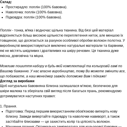
Склад:
Простирадло: поплін (100% бавовна).
Наволочка: поплін (100% бавовна).
Підковдра: поплін (100% бавовна).
Поплін
- тонка, м'яка і водночас щільна тканина. Від бязі цей матеріал
відрізняється більш високою щільністю переплетення ниток, але меншою їх
товщиною, що досягається за рахунок особливої обробки волокон полотна. У
виробництві використовуються виключно натуральні матеріали та барвники,
які не містять шкідливих і дратівливих на шкіру речовин. Ця тканина дуже
якісна, довговічна та міцна.
Можливе пошиття набору в будь-якій комплектації та кольоровій гамі по
Вашому бажанню. У нас власне виробництво, тому Ви можете змінити все,
що побажаєте, а наш менеджер завжди допоможе Вам і підкаже!
Догляд за виробами
Щоб натуральна бавовняна білизна залишалася м’якою, безпечною для
шкіри малюка та зберігала свій вигляд після багатьох прань, рекомендуємо
дотримуватися наступних правил:
1. Прання.
Підготовка: Перед першим використанням обов'язково виперіть нову
білизну. Завжди вивертайте підковдру та наволочки навиворіт, а також
застібайте блискавки — це захистить колір та цілісність волокон.
Машинне прання: Оптимальна температура для кольорової бавовни —