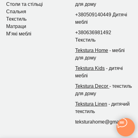
Столи та стільці
для дому
Спальня
+380509140449 Дитячі
Текстиль
меблі
Матраци
+380636981492
Мʼякі меблі
Текстиль
Tekstura Home
- меблі
для дому
Tekstura Kids
- дитячі
меблі
Tekstura Decor
- текстиль
для дому
Tekstura Linen
- дитячий
текстиль
teksturahome@gmail.com