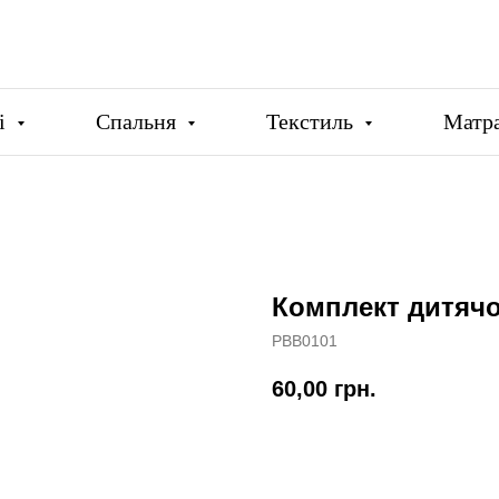
ці
Спальня
Текстиль
Матр
Комплект дитячоі
PBB0101
60,00
грн.
Купити