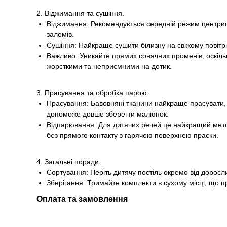
2. Віджимання та сушіння.
Віджимання: Рекомендується середній режим центрифу
заломів.
Сушіння: Найкраще сушити білизну на свіжому повітрі 
Важливо: Уникайте прямих сонячних променів, оскіль
жорсткими та неприємними на дотик.
3. Прасування та обробка парою.
Прасування: Бавовняні тканини найкраще прасувати, 
допоможе довше зберегти малюнок.
Відпарювання: Для дитячих речей це найкращий метод.
без прямого контакту з гарячою поверхнею праски.
4. Загальні поради.
Сортування: Періть дитячу постіль окремо від доросл
Зберігання: Тримайте комплекти в сухому місці, що 
Оплата та замовлення