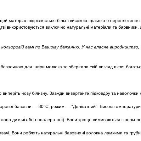
зі цей матеріал відрізняється більш високою щільністю переплетенн
ві використовуються виключно натуральні матеріали та барвники, як
 кольоровій гамі по Вашому бажанню. У нас власне виробництво
безпечною для шкіри малюка та зберігала свій вигляд після багат
виперіть нову білизну. Завжди вивертайте підковдру та наволочки н
ової бавовни — 30°С, режим — "Делікатний". Високі температури 
(бажано дитячі або гіпоалергенні). Вони краще вимиваються з щільн
ювачі. Вони роблять натуральні бавовняні волокна ламкими та груб