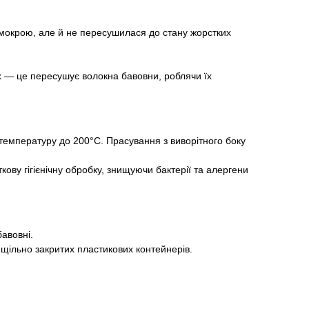
 мокрою, але й не пересушилася до стану жорстких
х — це пересушує волокна бавовни, роблячи їх
температуру до 200°С. Прасування з виворітного боку
ву гігієнічну обробку, знищуючи бактерії та алергени
авовні.
щільно закритих пластикових контейнерів.