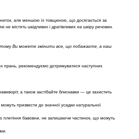
я ниток, але меншою їх товщиною, що досягається за
і не містять шкідливих і дратівливих на шкіру речовин.
, тому Ви можете змінити все, що побажаєте, а наш
ьох прань, рекомендуємо дотримуватися наступних
авиворіт, а також застібайте блискавки — це захистить
можуть призвести до значної усадки натуральної
ого плетіння бавовни, не залишаючи частинок, що можуть
ими.