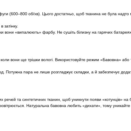
ги (600–800 об/хв). Цього достатньо, щоб тканина не була надто
в затінку.
ки вони «випалюють» фарбу. Не сушіть білизну на гарячих батарея
коли вони ще трішки вологі. Використовуйте режим «Бавовна» або 
 Потужна пара не лише розгладжує складки, а й забезпечує додатко
их речей та синтетичних тканин, щоб уникнути появи «котунців» на б
провітрюється. Натуральна бавовна любить «дихати», тому уникайте 