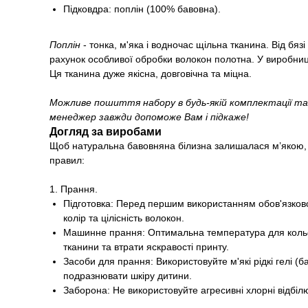
Підковдра: поплін (100% бавовна).
Поплін
- тонка, м'яка і водночас щільна тканина. Від бя
рахунок особливої обробки волокон полотна. У виробницт
Ця тканина дуже якісна, довговічна та міцна.
Можливе пошиття набору в будь-якій комплектації та
менеджер завжди допоможе Вам і підкаже!
Догляд за виробами
Щоб натуральна бавовняна білизна залишалася м’якою, 
правил:
1. Прання.
Підготовка: Перед першим використанням обов'язково 
колір та цілісність волокон.
Машинне прання: Оптимальна температура для кольор
тканини та втрати яскравості принту.
Засоби для прання: Використовуйте м'які рідкі гелі 
подразнювати шкіру дитини.
Заборона: Не використовуйте агресивні хлорні відбіл