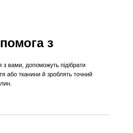
помога з
я з вами, допоможуть підібрати
тя або тканини й зроблять точний
илин.