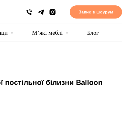
Запис в шоурум
аци
Мʼякі меблі
Блог
̈ постільної білизни Balloon