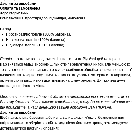
Догляд за виробами
Оплата та замовлення
Характеристики
Комплектація: простирадло, підковдра, наволочка.
Склад:
Простирадло: поплін (100% бавовна).
Наволочка: поплін (100% бавовна).
Підковдра: поплін (100% бавовна).
Поплін
- тонка, м'яка і водночас щільна тканина. Від бязі цей матеріал
відрізняється більш високою щільністю переплетення ниток, але меншою їх
товщиною, що досягається за рахунок особливої обробки волокон полотна. У
виробництві використовуються виключно натуральні матеріали та барвники,
які не містять шкідливих і дратівливих на шкіру речовин. Ця тканина дуже
якісна, довговічна та міцна.
Можливе пошиття набору в будь-якій комплектації та кольоровій гамі по
Вашому бажанню. У нас власне виробництво, тому Ви можете змінити все,
що побажаєте, а наш менеджер завжди допоможе Вам і підкаже!
Догляд за виробами
Щоб натуральна бавовняна білизна залишалася м’якою, безпечною для
шкіри малюка та зберігала свій вигляд після багатьох прань, рекомендуємо
дотримуватися наступних правил: