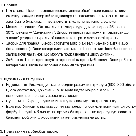
1. Прання.
Підготовка: Перед першим використанням обов'язково виперіть нову
білизну. Завжди вивертайте підковдру та наволочки навиворіт, а також
застібайте блискавки — це захистить колір та цілісність волокон.
Машинне прання: Оптимальна температура для кольорової бавовни —
30°С, режим — "Делікатний". Високі температури можуть призвести до
значної усадки натуральної тканини та втрати яскравості принту.
Засоби для прання: Використовуйте м'які рідкі гелі (бажано дитячі або
гіпоалергенні). Вони краще вимиваються з щільного плетіння бавовни, не
залишаючи частинок, що можуть подразнювати шкіру дитини.
Заборона: Не використовуйте агресивні хлорні відбілювачі. Вони роблять
натуральні бавовняні волокна ламкими та грубими.
2. Віджимання та сушіння.
Віджимання: Рекомендується середній режим центрифуги (600–800 об/хв).
Цього достатньо, щоб тканина не була надто мокрою, але й не
пересушилася до стану жорстких заломів.
Сушіння: Найкраще сушити білизну на свіжому повітрі в затінку.
Важливо: Уникайте прямих сонячних променів, оскільки вони «випалюють»
фарбу. Не сушіть білизну на гарячих батареях — це пересушує волокна
бавовни, роблячи їх жорсткими та неприємними на дотик.
3. Прасування та обробка парою.