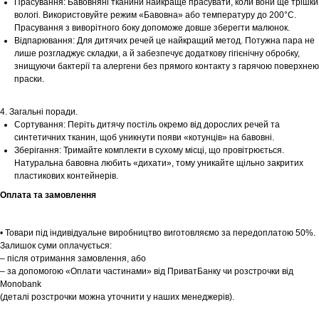
Прасування: Бавовняні тканини найкраще прасувати, коли вони ще трішки
вологі. Використовуйте режим «Бавовна» або температуру до 200°С.
Прасування з виворітного боку допоможе довше зберегти малюнок.
Відпарювання: Для дитячих речей це найкращий метод. Потужна пара не
лише розгладжує складки, а й забезпечує додаткову гігієнічну обробку,
знищуючи бактерії та алергени без прямого контакту з гарячою поверхнею
Шоурум
праски.
Заплануйте візит у простір створений
Tekstura
4. Загальні поради.
для вас
Сортування: Періть дитячу постіль окремо від дорослих речей та
синтетичних тканин, щоб уникнути появи «котунців» на бавовні.
Записатися
Зберігання: Тримайте комплекти в сухому місці, що провітрюється.
Натуральна бавовна любить «дихати», тому уникайте щільно закритих
пластикових контейнерів.
Оплата та замовлення
• Товари під індивідуальне виробництво виготовляємо за передоплатою 50%.
Залишок суми оплачується:
– після отримання замовлення, або
– за допомогою «Оплати частинами» від ПриватБанку чи розстрочки від
Monobank
(деталі розстрочки можна уточнити у наших менеджерів).