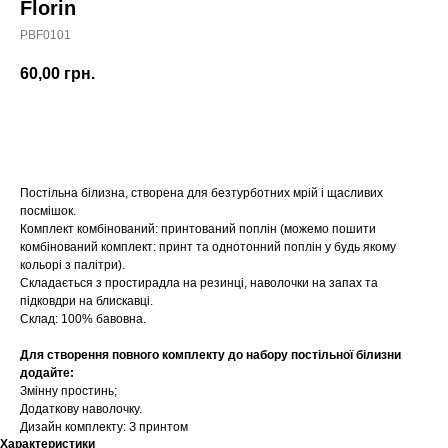
Florin
PBF0101
60,00
грн.
Купити
Постільна білизна, створена для безтурботних мрій і щасливих
посмішок.
Комплект комбінований: принтований поплін (можемо пошити
комбінований комплект: принт та однотонний поплін у будь якому
кольорі з палітри).
Складається з простирадла на резинці, наволочки на запах та
підковдри на блискавці.
Склад: 100% бавовна.
Для створення повного комплекту до набору постільної білизни
додайте:
Змінну простинь;
Додаткову наволочку.
Дизайн комплекту: З принтом
Характеристики