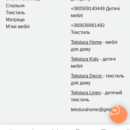
Спальня
+380509140449 Дитячі
Текстиль
меблі
Матраци
+380636981492
Мʼякі меблі
Текстиль
Tekstura Home
- меблі
для дому
Tekstura Kids
- дитячі
меблі
Tekstura Decor
- текстиль
для дому
Tekstura Linen
- дитячий
текстиль
teksturahome@gmail.com