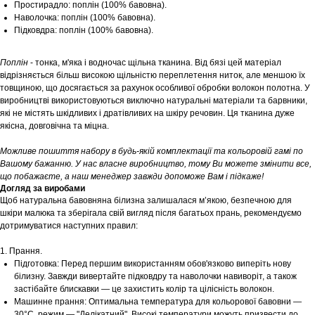
Простирадло: поплін (100% бавовна).
Наволочка: поплін (100% бавовна).
Підковдра: поплін (100% бавовна).
Поплін
- тонка, м'яка і водночас щільна тканина. Від бязі цей матеріал
відрізняється більш високою щільністю переплетення ниток, але меншою їх
товщиною, що досягається за рахунок особливої обробки волокон полотна. У
виробництві використовуються виключно натуральні матеріали та барвники,
які не містять шкідливих і дратівливих на шкіру речовин. Ця тканина дуже
якісна, довговічна та міцна.
Можливе пошиття набору в будь-якій комплектації та кольоровій гамі по
Вашому бажанню. У нас власне виробництво, тому Ви можете змінити все,
що побажаєте, а наш менеджер завжди допоможе Вам і підкаже!
Догляд за виробами
Щоб натуральна бавовняна білизна залишалася м’якою, безпечною для
шкіри малюка та зберігала свій вигляд після багатьох прань, рекомендуємо
дотримуватися наступних правил:
1. Прання.
Підготовка: Перед першим використанням обов'язково виперіть нову
білизну. Завжди вивертайте підковдру та наволочки навиворіт, а також
застібайте блискавки — це захистить колір та цілісність волокон.
Машинне прання: Оптимальна температура для кольорової бавовни —
30°С, режим — "Делікатний". Високі температури можуть призвести до