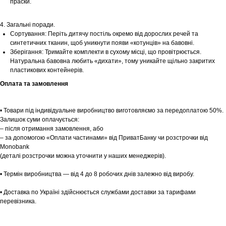
праски.
Шоурум
4. Загальні поради.
Заплануйте візит у простір створений
Сортування: Періть дитячу постіль окремо від дорослих речей та
Tekstura
синтетичних тканин, щоб уникнути появи «котунців» на бавовні.
для вас
Зберігання: Тримайте комплекти в сухому місці, що провітрюється.
Натуральна бавовна любить «дихати», тому уникайте щільно закритих
Записатися
пластикових контейнерів.
Оплата та замовлення
• Товари під індивідуальне виробництво виготовляємо за передоплатою 50%.
Залишок суми оплачується:
– після отримання замовлення, або
– за допомогою «Оплати частинами» від ПриватБанку чи розстрочки від
Monobank
(деталі розстрочки можна уточнити у наших менеджерів).
• Термін виробництва — від 4 до 8 робочих днів залежно від виробу.
• Доставка по Україні здійснюється службами доставки за тарифами
перевізника.