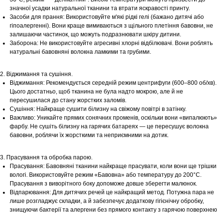
значної усадки натуральної тканини та втрати яскравості принту.
Засоби для прання: Використовуйте м'які рідкі гелі (бажано дитячі або
гіпоалергенні). Вони краще вимиваються з щільного плетіння бавовни, не
залишаючи частинок, що можуть подразнювати шкіру дитини.
Заборона: Не використовуйте агресивні хлорні відбілювачі. Вони роблять
натуральні бавовняні волокна ламкими та грубими.
2. Віджимання та сушіння.
Віджимання: Рекомендується середній режим центрифуги (600–800 об/хв).
Цього достатньо, щоб тканина не була надто мокрою, але й не
пересушилася до стану жорстких заломів.
Сушіння: Найкраще сушити білизну на свіжому повітрі в затінку.
Важливо: Уникайте прямих сонячних променів, оскільки вони «випалюють»
фарбу. Не сушіть білизну на гарячих батареях — це пересушує волокна
бавовни, роблячи їх жорсткими та неприємними на дотик.
3. Прасування та обробка парою.
Прасування: Бавовняні тканини найкраще прасувати, коли вони ще трішки
вологі. Використовуйте режим «Бавовна» або температуру до 200°С.
Прасування з виворітного боку допоможе довше зберегти малюнок.
Відпарювання: Для дитячих речей це найкращий метод. Потужна пара не
лише розгладжує складки, а й забезпечує додаткову гігієнічну обробку,
знищуючи бактерії та алергени без прямого контакту з гарячою поверхнею