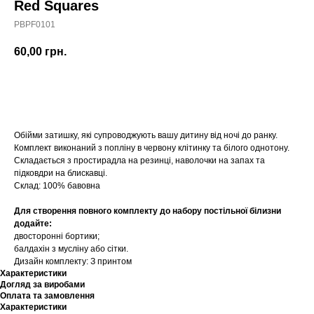
Red Squares
PBPF0101
60,00
грн.
Купити
Обійми затишку, які супроводжують вашу дитину від ночі до ранку.
Комплект виконаний з попліну в червону клітинку та білого однотону.
Складається з простирадла на резинці, наволочки на запах та
підковдри на блискавці.
Склад: 100% бавовна
Для створення повного комплекту до набору постільної білизни
додайте:
двосторонні бортики;
балдахін з мусліну або сітки.
Дизайн комплекту: З принтом
Характеристики
Догляд за виробами
Оплата та замовлення
Характеристики