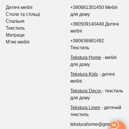
Дитячі меблі
+380661301450 Меблі
Столи та стільці
для дому
Спальня
+380509140449 Дитячі
Текстиль
меблі
Матраци
+380636981492
Мʼякі меблі
Текстиль
Tekstura Home
- меблі
для дому
Tekstura Kids
- дитячі
меблі
Tekstura Decor
- текстиль
для дому
Tekstura Linen
- дитячий
текстиль
teksturahome@gmail.com