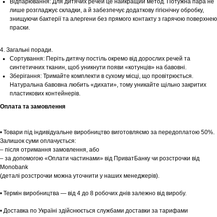
Відпарювання: Для дитячих речей це найкращий метод. Потужна пара не
лише розгладжує складки, а й забезпечує додаткову гігієнічну обробку,
знищуючи бактерії та алергени без прямого контакту з гарячою поверхнею
праски.
Шоурум
4. Загальні поради.
Заплануйте візит у простір створений
Tekstura
Сортування: Періть дитячу постіль окремо від дорослих речей та
для вас
синтетичних тканин, щоб уникнути появи «котунців» на бавовні.
Зберігання: Тримайте комплекти в сухому місці, що провітрюється.
Записатися
Натуральна бавовна любить «дихати», тому уникайте щільно закритих
пластикових контейнерів.
Оплата та замовлення
• Товари під індивідуальне виробництво виготовляємо за передоплатою 50%.
Залишок суми оплачується:
– після отримання замовлення, або
– за допомогою «Оплати частинами» від ПриватБанку чи розстрочки від
Monobank
(деталі розстрочки можна уточнити у наших менеджерів).
• Термін виробництва — від 4 до 8 робочих днів залежно від виробу.
• Доставка по Україні здійснюється службами доставки за тарифами