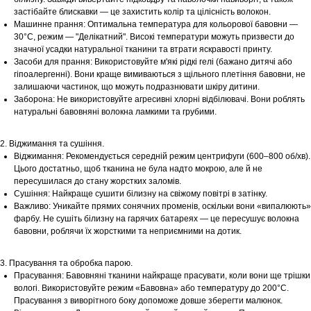
застібайте блискавки — це захистить колір та цілісність волокон.
Машинне прання: Оптимальна температура для кольорової бавовни —
30°С, режим — "Делікатний". Високі температури можуть призвести до
значної усадки натуральної тканини та втрати яскравості принту.
Засоби для прання: Використовуйте м'які рідкі гелі (бажано дитячі або
гіпоалергенні). Вони краще вимиваються з щільного плетіння бавовни, не
залишаючи частинок, що можуть подразнювати шкіру дитини.
Заборона: Не використовуйте агресивні хлорні відбілювачі. Вони роблять
натуральні бавовняні волокна ламкими та грубими.
2. Віджимання та сушіння.
Віджимання: Рекомендується середній режим центрифуги (600–800 об/хв).
Цього достатньо, щоб тканина не була надто мокрою, але й не
пересушилася до стану жорстких заломів.
Сушіння: Найкраще сушити білизну на свіжому повітрі в затінку.
Важливо: Уникайте прямих сонячних променів, оскільки вони «випалюють»
фарбу. Не сушіть білизну на гарячих батареях — це пересушує волокна
бавовни, роблячи їх жорсткими та неприємними на дотик.
3. Прасування та обробка парою.
Прасування: Бавовняні тканини найкраще прасувати, коли вони ще трішки
вологі. Використовуйте режим «Бавовна» або температуру до 200°С.
Прасування з виворітного боку допоможе довше зберегти малюнок.