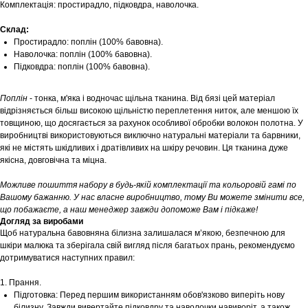
Комплектація: простирадло, підковдра, наволочка.
Склад:
Простирадло: поплін (100% бавовна).
Наволочка: поплін (100% бавовна).
Підковдра: поплін (100% бавовна).
Поплін
- тонка, м'яка і водночас щільна тканина. Від бязі цей матеріал
відрізняється більш високою щільністю переплетення ниток, але меншою їх
товщиною, що досягається за рахунок особливої обробки волокон полотна. У
виробництві використовуються виключно натуральні матеріали та барвники,
які не містять шкідливих і дратівливих на шкіру речовин. Ця тканина дуже
якісна, довговічна та міцна.
Можливе пошиття набору в будь-якій комплектації та кольоровій гамі по
Вашому бажанню. У нас власне виробництво, тому Ви можете змінити все,
що побажаєте, а наш менеджер завжди допоможе Вам і підкаже!
Догляд за виробами
Щоб натуральна бавовняна білизна залишалася м’якою, безпечною для
шкіри малюка та зберігала свій вигляд після багатьох прань, рекомендуємо
дотримуватися наступних правил:
1. Прання.
Підготовка: Перед першим використанням обов'язково виперіть нову
білизну. Завжди вивертайте підковдру та наволочки навиворіт, а також