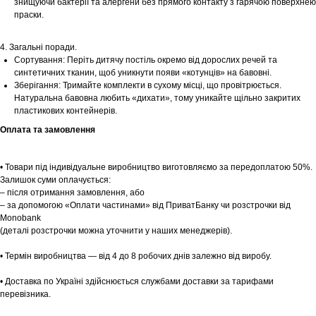
знищуючи бактерії та алергени без прямого контакту з гарячою поверхнею
праски.
Шоурум
4. Загальні поради.
Заплануйте візит у простір створений
Сортування: Періть дитячу постіль окремо від дорослих речей та
Tekstura
для вас
синтетичних тканин, щоб уникнути появи «котунців» на бавовні.
Зберігання: Тримайте комплекти в сухому місці, що провітрюється.
Записатися
Натуральна бавовна любить «дихати», тому уникайте щільно закритих
пластикових контейнерів.
Оплата та замовлення
• Товари під індивідуальне виробництво виготовляємо за передоплатою 50%.
Залишок суми оплачується:
– після отримання замовлення, або
– за допомогою «Оплати частинами» від ПриватБанку чи розстрочки від
Monobank
(деталі розстрочки можна уточнити у наших менеджерів).
• Термін виробництва — від 4 до 8 робочих днів залежно від виробу.
• Доставка по Україні здійснюється службами доставки за тарифами
перевізника.