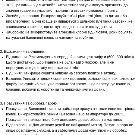
30°С, режим — "Делікатний". Високі температури можуть призвести до
значної усадки натуральної тканини та втрати яскравості принту.
Засоби для прання: Використовуйте м'які рідкі гелі (бажано дитячі або
гіпоалергенні). Вони краще вимиваються з щільного плетіння бавовни, не
залишаючи частинок, що можуть подразнювати шкіру дитини.
Заборона: Не використовуйте агресивні хлорні відбілювачі. Вони роблять
натуральні бавовняні волокна ламкими та грубими.
2. Віджимання та сушіння.
Віджимання: Рекомендується середній режим центрифуги (600–800 об/хв).
Цього достатньо, щоб тканина не була надто мокрою, але й не
пересушилася до стану жорстких заломів.
Сушіння: Найкраще сушити білизну на свіжому повітрі в затінку.
Важливо: Уникайте прямих сонячних променів, оскільки вони «випалюють»
фарбу. Не сушіть білизну на гарячих батареях — це пересушує волокна
бавовни, роблячи їх жорсткими та неприємними на дотик.
3. Прасування та обробка парою.
Прасування: Бавовняні тканини найкраще прасувати, коли вони ще трішки
вологі. Використовуйте режим «Бавовна» або температуру до 200°С.
Прасування з виворітного боку допоможе довше зберегти малюнок.
Відпарювання: Для дитячих речей це найкращий метод. Потужна пара не
лише розгладжує складки, а й забезпечує додаткову гігієнічну обробку,