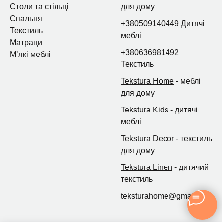
Столи та стільці
для дому
Спальня
+380509140449 Дитячі
Текстиль
меблі
Матраци
+380636981492
Мʼякі меблі
Текстиль
Tekstura Home
- меблі
для дому
Tekstura Kids
- дитячі
меблі
Tekstura Decor
- текстиль
для дому
Tekstura Linen
- дитячий
текстиль
teksturahome@gmail.com