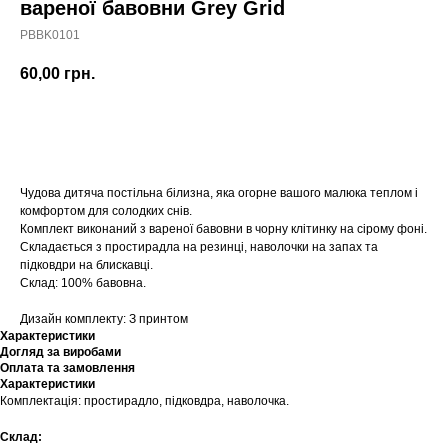
вареної бавовни Grey Grid
PBBK0101
60,00
грн.
Купити
Чудова дитяча постільна білизна, яка огорне вашого малюка теплом і
комфортом для солодких снів.
Комплект виконаний з вареної бавовни в чорну клітинку на сірому фоні.
Складається з простирадла на резинці, наволочки на запах та
підковдри на блискавці.
Склад: 100% бавовна.
Дизайн комплекту: З принтом
Характеристики
Догляд за виробами
Оплата та замовлення
Характеристики
Комплектація: простирадло, підковдра, наволочка.
Склад: