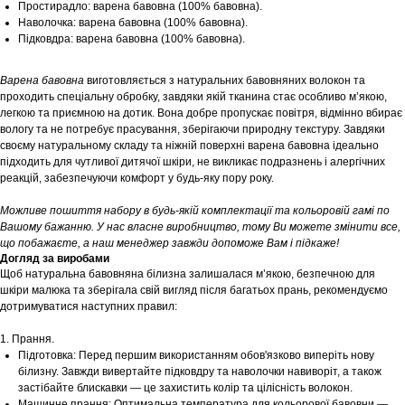
Простирадло: варена бавовна (100% бавовна).
Наволочка: варена бавовна (100% бавовна).
Підковдра: варена бавовна (100% бавовна).
Варена бавовна
виготовляється з натуральних бавовняних волокон та
проходить спеціальну обробку, завдяки якій тканина стає особливо м’якою,
легкою та приємною на дотик. Вона добре пропускає повітря, відмінно вбирає
вологу та не потребує прасування, зберігаючи природну текстуру. Завдяки
своєму натуральному складу та ніжній поверхні варена бавовна ідеально
підходить для чутливої дитячої шкіри, не викликає подразнень і алергічних
реакцій, забезпечуючи комфорт у будь-яку пору року.
Можливе пошиття набору в будь-якій комплектації та кольоровій гамі по
Вашому бажанню. У нас власне виробництво, тому Ви можете змінити все,
що побажаєте, а наш менеджер завжди допоможе Вам і підкаже!
Догляд за виробами
Щоб натуральна бавовняна білизна залишалася м’якою, безпечною для
шкіри малюка та зберігала свій вигляд після багатьох прань, рекомендуємо
дотримуватися наступних правил:
1. Прання.
Підготовка: Перед першим використанням обов'язково виперіть нову
білизну. Завжди вивертайте підковдру та наволочки навиворіт, а також
застібайте блискавки — це захистить колір та цілісність волокон.
Машинне прання: Оптимальна температура для кольорової бавовни —