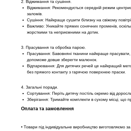
2. Віджимання та сушіння.
Віджимання: Рекомендується середній режим центрифу
заломів.
Сушіння: Найкраще сушити білизну на свіжому повітрі 
Важливо: Уникайте прямих сонячних променів, оскіль
жорсткими та неприємними на дотик.
3. Прасування та обробка парою.
Прасування: Бавовняні тканини найкраще прасувати, 
допоможе довше зберегти малюнок.
Відпарювання: Для дитячих речей це найкращий метод.
без прямого контакту з гарячою поверхнею праски.
4. Загальні поради.
Сортування: Періть дитячу постіль окремо від доросл
Зберігання: Тримайте комплекти в сухому місці, що 
Оплата та замовлення
• Товари під індивідуальне виробництво виготовляємо 