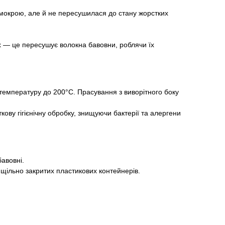
 мокрою, але й не пересушилася до стану жорстких
х — це пересушує волокна бавовни, роблячи їх
температуру до 200°С. Прасування з виворітного боку
ву гігієнічну обробку, знищуючи бактерії та алергени
авовні.
щільно закритих пластикових контейнерів.