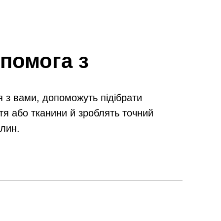
помога з
я з вами, допоможуть підібрати
тя або тканини й зроблять точний
илин.