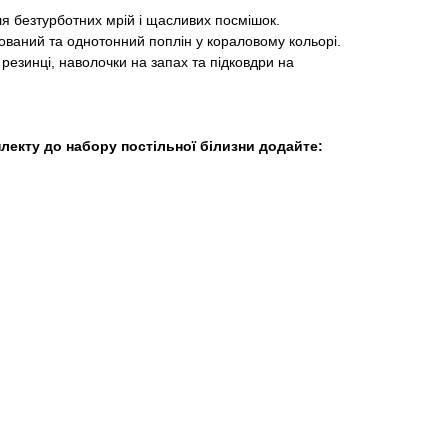
ля безтурботних мрій і щасливих посмішок.
ований та однотонний поплін у кораловому кольорі.
резинці, наволочки на запах та підковдри на
лекту до набору постільної білизни додайте: