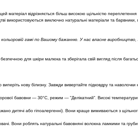
зі цей матеріал відрізняється більш високою щільністю переплетенн
ві використовуються виключно натуральні матеріали та барвники, як
 кольоровій гамі по Вашому бажанню. У нас власне виробництво
безпечною для шкіри малюка та зберігала свій вигляд після багат
виперіть нову білизну. Завжди вивертайте підковдру та наволочки н
ової бавовни — 30°С, режим — "Делікатний". Високі температури 
(бажано дитячі або гіпоалергенні). Вони краще вимиваються з щільн
ювачі. Вони роблять натуральні бавовняні волокна ламкими та груб