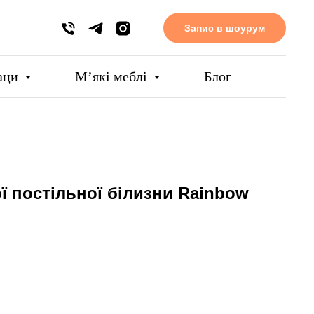
Запис в шоурум
аци
Мʼякі меблі
Блог
̈ постільної білизни Rainbow