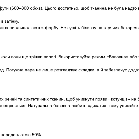
ги (600–800 об/хв). Цього достатньо, щоб тканина не була надто
в затінку.
ки вони «випалюють» фарбу. Не сушіть білизну на гарячих батарея
коли вони ще трішки вологі. Використовуйте режим «Бавовна» або 
 Потужна пара не лише розгладжує складки, а й забезпечує додатко
их речей та синтетичних тканин, щоб уникнути появи «котунців» на б
провітрюється. Натуральна бавовна любить «дихати», тому уникайте 
за передоплатою 50%.