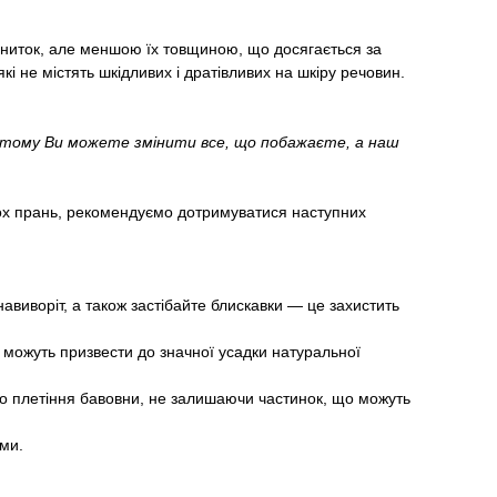
я ниток, але меншою їх товщиною, що досягається за
і не містять шкідливих і дратівливих на шкіру речовин.
, тому Ви можете змінити все, що побажаєте, а наш
ьох прань, рекомендуємо дотримуватися наступних
авиворіт, а також застібайте блискавки — це захистить
можуть призвести до значної усадки натуральної
ого плетіння бавовни, не залишаючи частинок, що можуть
ими.