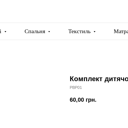
ці
Спальня
Текстиль
Матр
Комплект дитячоі
PBP01
60,00
грн.
Купити