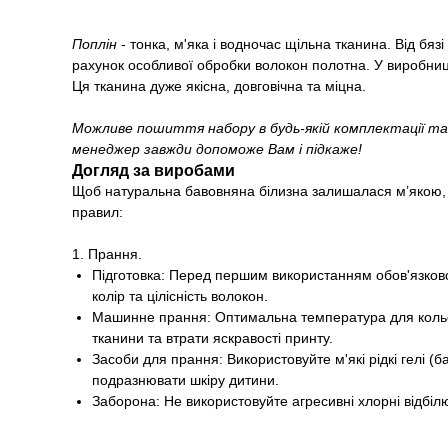
Поплін
- тонка, м'яка і водночас щільна тканина. Від бя
рахунок особливої обробки волокон полотна. У виробницт
Ця тканина дуже якісна, довговічна та міцна.
Можливе пошиття набору в будь-якій комплектації та
менеджер завжди допоможе Вам і підкаже!
Догляд за виробами
Щоб натуральна бавовняна білизна залишалася м’якою, 
правил:
1. Прання.
Підготовка: Перед першим використанням обов'язково 
колір та цілісність волокон.
Машинне прання: Оптимальна температура для кольор
тканини та втрати яскравості принту.
Засоби для прання: Використовуйте м'які рідкі гелі 
подразнювати шкіру дитини.
Заборона: Не використовуйте агресивні хлорні відбіл