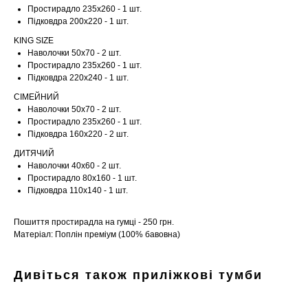
Простирадло 235х260 - 1 шт.
Підковдра 200х220 - 1 шт.
KING SIZE
Наволочки 50х70 - 2 шт.
Простирадло 235х260 - 1 шт.
Підковдра 220х240 - 1 шт.
СІМЕЙНИЙ
Наволочки 50х70 - 2 шт.
Простирадло 235х260 - 1 шт.
Підковдра 160х220 - 2 шт.
ДИТЯЧИЙ
Шоурум
Наволочки 40х60 - 2 шт.
Простирадло 80х160 - 1 шт.
Підковдра 110х140 - 1 шт.
Заплануйте візит у простір створений
Tekstura
для вас
Пошиття простирадла на гумці - 250 грн.
Записатися
Матеріал: Поплін преміум (100% бавовна)
Дивіться також приліжкові тумби