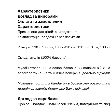
Характеристики
Догляд за виробами
Оплата та замовлення
Характеристики
Призначено для дітей: з народження.
Комплектація: балдахін з завʼязочками.
Розміри: 130 х 400 см, 130 х 420 см, 130 х 440 см, 130 х
Склад: муслін (100% бавовна).
Муслін створений на основі бавовняних волокон з 2-х ш
вологопоглинання та її м'яка поверхня ідеально підходят
Можливе пошиття балдахіну в будь-якому розмірі та 
менеджер завжди допоможе Вам і підкаже!
Догляд за виробами
Щоб ваш балдахін залишався ніжним, повітряним та збе