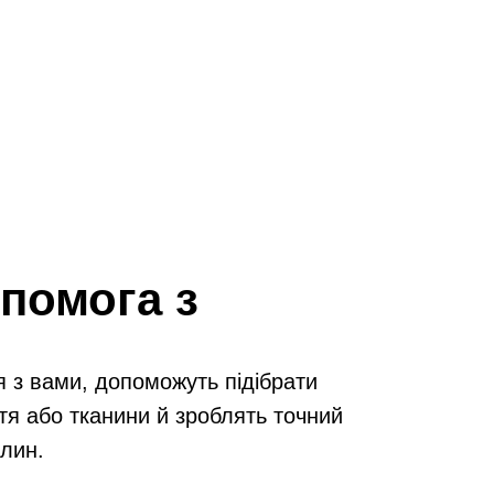
помога з
я з вами, допоможуть підібрати
тя або тканини й зроблять точний
илин.