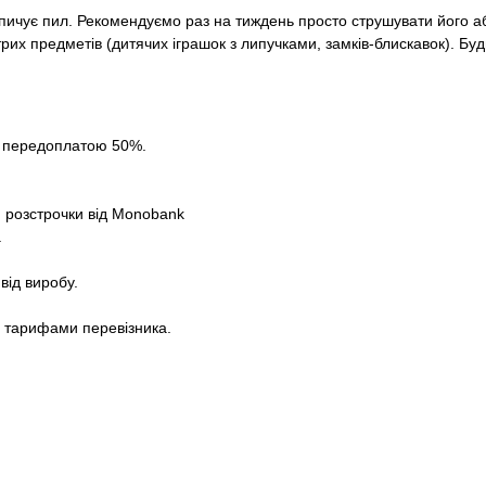
копичує пил. Рекомендуємо раз на тиждень просто струшувати його 
трих предметів (дитячих іграшок з липучками, замків-блискавок). Буд
за передоплатою 50%.
 розстрочки від Monobank
.
від виробу.
а тарифами перевізника.