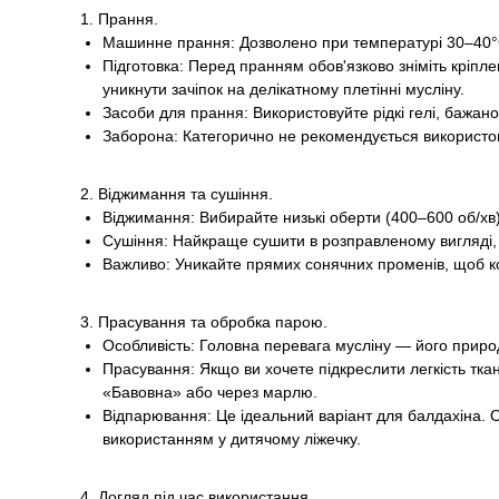
1. Прання.
Машинне прання: Дозволено при температурі 30–40°
Підготовка: Перед пранням обов'язково зніміть кріп
уникнути зачіпок на делікатному плетінні мусліну.
Засоби для прання: Використовуйте рідкі гелі, бажано
Заборона: Категорично не рекомендується використову
2. Віджимання та сушіння.
Віджимання: Вибирайте низькі оберти (400–600 об/хв)
Сушіння: Найкраще сушити в розправленому вигляді, 
Важливо: Уникайте прямих сонячних променів, щоб ко
3. Прасування та обробка парою.
Особливість: Головна перевага мусліну — його приро
Прасування: Якщо ви хочете підкреслити легкість тка
«Бавовна» або через марлю.
Відпарювання: Це ідеальний варіант для балдахіна. 
використанням у дитячому ліжечку.
4. Догляд під час використання.