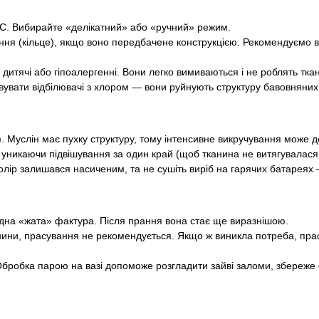
С. Вибирайте «делікатний» або «ручний» режим.
лення (кільце), якщо воно передбачене конструкцією. Рекомендуємо
 дитячі або гіпоалергенні. Вони легко вимиваються і не роблять тк
вати відбілювачі з хлором — вони руйнують структуру бавовняних н
. Муслін має пухку структуру, тому інтенсивне викручування може 
уникаючи підвішування за один край (щоб тканина не витягувалася 
лір залишався насиченим, та не сушіть виріб на гарячих батареях 
дна «жата» фактура. Після прання вона стає ще виразнішою.
нини, прасування не рекомендується. Якщо ж виникла потреба, прасу
Обробка парою на вазі допоможе розгладити зайві заломи, збереже 