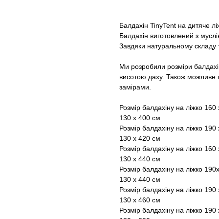
Балдахін TinyTent на дитяче лі
Балдахін виготовлений з муслі
Завдяки натуральному складу те
Ми розробили розміри балдахіні
висотою даху. Також можливе 
замірами.
Розмір балдахіну на ліжко 160 
130 х 400 см
Розмір балдахіну на ліжко 190 
130 х 420 см
Розмір балдахіну на ліжко 160 
130 х 440 см
Розмір балдахіну на ліжко 190
130 х 440 см
Розмір балдахіну на ліжко 190 
130 х 460 см
Розмір балдахіну на ліжко 190 