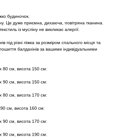
жко будиночок.
ну. Це дуже приємна, дихаюча, повітряна тканина.
кстиль із мусліну не викликає алергії.
в під різні ліжка за розміром спального місця та
пошиття балдахінів за вашими індивідуальними
х 80 см, висота 150 см:
х 90 см, висота 150 см:
х 80 см, висота 170 см:
х90 см, висота 160 см:
х 90 см, висота 170 см:
х 90 см, висота 190 см: