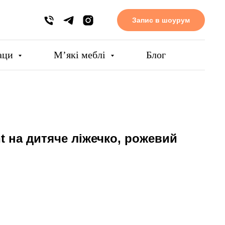
Запис в шоурум
аци
Мʼякі меблі
Блог
t на дитяче ліжечко, рожевий