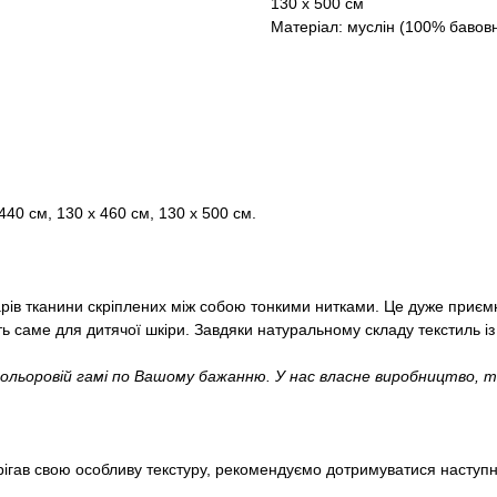
130 х 500 см
Матеріал: муслін (100% бавов
 440 см, 130 х 460 см, 130 х 500 см.
арів тканини скріплених між собою тонкими нитками. Це дуже приємн
ь саме для дитячої шкіри. Завдяки натуральному складу текстиль із 
кольоровій гамі по Вашому бажанню. У нас власне виробництво,
рігав свою особливу текстуру, рекомендуємо дотримуватися наступн