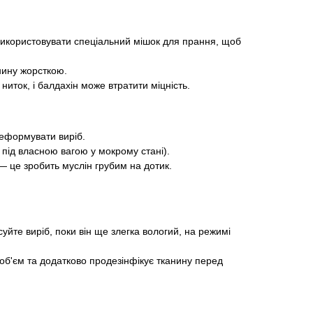
 використовувати спеціальний мішок для прання, щоб
анину жорсткою.
иток, і балдахін може втратити міцність.
деформувати виріб.
під власною вагою у мокрому стані).
— це зробить муслін грубим на дотик.
йте виріб, поки він ще злегка вологий, на режимі
об'єм та додатково продезінфікує тканину перед