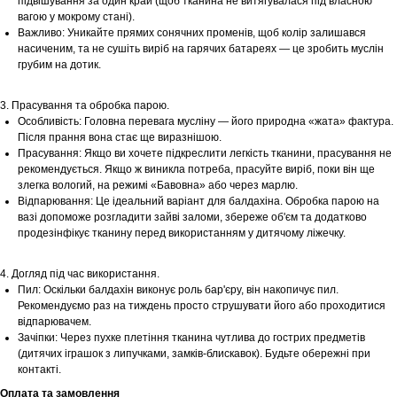
підвішування за один край (щоб тканина не витягувалася під власною
вагою у мокрому стані).
Важливо: Уникайте прямих сонячних променів, щоб колір залишався
насиченим, та не сушіть виріб на гарячих батареях — це зробить муслін
грубим на дотик.
3. Прасування та обробка парою.
Особливість: Головна перевага мусліну — його природна «жата» фактура.
Після прання вона стає ще виразнішою.
Прасування: Якщо ви хочете підкреслити легкість тканини, прасування не
рекомендується. Якщо ж виникла потреба, прасуйте виріб, поки він ще
злегка вологий, на режимі «Бавовна» або через марлю.
Шоурум
Відпарювання: Це ідеальний варіант для балдахіна. Обробка парою на
вазі допоможе розгладити зайві заломи, збереже об'єм та додатково
продезінфікує тканину перед використанням у дитячому ліжечку.
Заплануйте візит у простір створений
Tekstura
для вас
4. Догляд під час використання.
Записатися
Пил: Оскільки балдахін виконує роль бар'єру, він накопичує пил.
Рекомендуємо раз на тиждень просто струшувати його або проходитися
відпарювачем.
Зачіпки: Через пухке плетіння тканина чутлива до гострих предметів
(дитячих іграшок з липучками, замків-блискавок). Будьте обережні при
контакті.
Оплата та замовлення