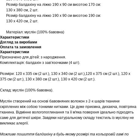
Розмір балдахіну на ліжко 190 х 90 см висотою 170 см:
130 х 380 см, 2 шт.
Розмір балдахіну на ліжко 190 х 90 см висотою 190 см:
130 х 420 см, 2 шт.
Матеріал: муслін (100% бавовна)
Характеристики
Догляд за виробами
Оплата та замовлення
Характеристики
Призначено для дітей: з народження.
Комплектація: балдахін з завʼязочками (4 шт).
Розміри: 120 х 335 см (2 шт.), 130 х 340 см (2 шт.),120 х 375 см (2 шт.), 120 х
375 см (2 шт.), 130 х 380 см (2 шт.), 130 х 420 см (2 шт.).
Склад: муслін (100% бавовна).
Муслін створений на основі бавовняних волокон з 2-х шарів тканини
скріплених між собою тонкими нитками. Це дуже приємна, дихаюча, повітряна
тканина. Відмінне вологопоглинання та її м'яка поверхня ідеально підходять
саме для дитячої шкіри. Завдяки натуральному складу текстиль із мусліну не
викликає алергії.
Можливе пошиття балдахіну в будь-якому розмірі та кольоровій гамі по