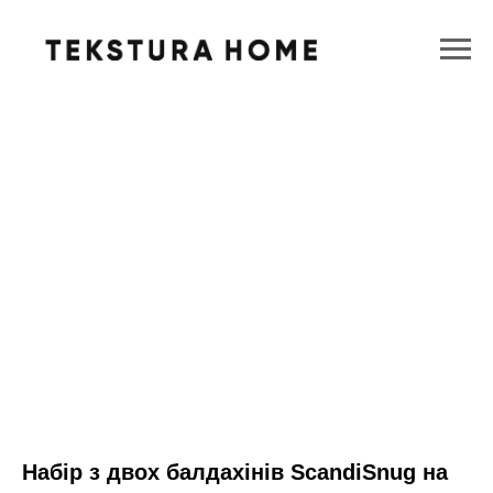
Набір з двох балдахінів ScandiSnug на