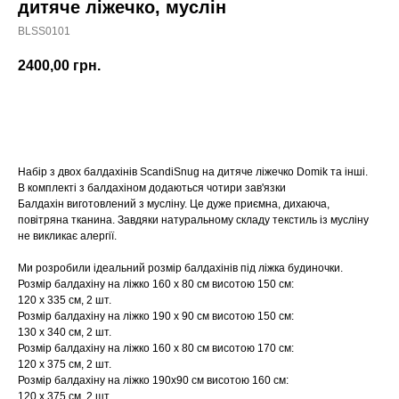
дитяче ліжечко, муслін
BLSS0101
2400,00
грн.
Купити
Набір з двох балдахінів ScandiSnug на дитяче ліжечко Domik та інші.
В комплекті з балдахіном додаються чотири зав'язки
Балдахін виготовлений з мусліну. Це дуже приємна, дихаюча,
повітряна тканина. Завдяки натуральному складу текстиль із мусліну
не викликає алергії.
Ми розробили ідеальний розмір балдахінів під ліжка будиночки.
Розмір балдахіну на ліжко 160 х 80 см висотою 150 см:
120 х 335 см, 2 шт.
Розмір балдахіну на ліжко 190 х 90 см висотою 150 см:
130 х 340 см, 2 шт.
Розмір балдахіну на ліжко 160 х 80 см висотою 170 см:
120 х 375 см, 2 шт.
Розмір балдахіну на ліжко 190х90 см висотою 160 см:
120 х 375 см, 2 шт.