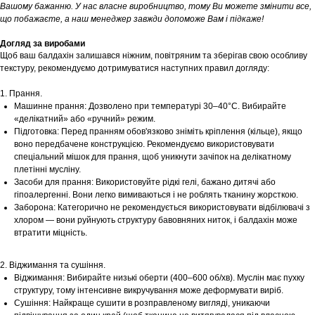
Вашому бажанню. У нас власне виробництво, тому Ви можете змінити все,
що побажаєте, а наш менеджер завжди допоможе Вам і підкаже!
Догляд за виробами
Щоб ваш балдахін залишався ніжним, повітряним та зберігав свою особливу
текстуру, рекомендуємо дотримуватися наступних правил догляду:
1. Прання.
Машинне прання: Дозволено при температурі 30–40°С. Вибирайте
«делікатний» або «ручний» режим.
Підготовка: Перед пранням обов'язково зніміть кріплення (кільце), якщо
воно передбачене конструкцією. Рекомендуємо використовувати
спеціальний мішок для прання, щоб уникнути зачіпок на делікатному
плетінні мусліну.
Засоби для прання: Використовуйте рідкі гелі, бажано дитячі або
гіпоалергенні. Вони легко вимиваються і не роблять тканину жорсткою.
Заборона: Категорично не рекомендується використовувати відбілювачі з
хлором — вони руйнують структуру бавовняних ниток, і балдахін може
втратити міцність.
2. Віджимання та сушіння.
Віджимання: Вибирайте низькі оберти (400–600 об/хв). Муслін має пухку
структуру, тому інтенсивне викручування може деформувати виріб.
Сушіння: Найкраще сушити в розправленому вигляді, уникаючи