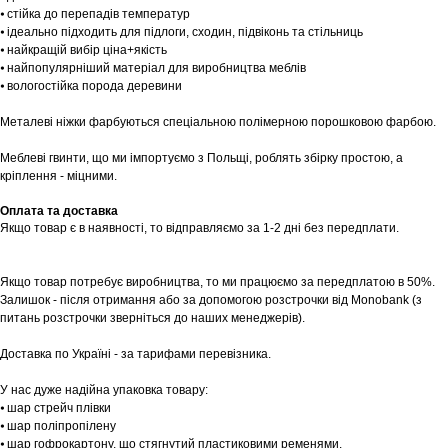
⦁ стійка до перепадів температур
⦁ ідеально підходить для підлоги, сходин, підвіконь та стільниць
⦁ найкращій вибір ціна+якість
⦁ найпопулярніший матеріал для виробництва меблів
⦁ вологостійка порода деревини
Металеві ніжки фарбуються спеціальною полімерною порошковою фарбою.
Шоурум
Меблеві гвинти, що ми імпортуємо з Польщі, роблять збірку простою, а
Заплануйте візит у простір створений
кріплення - міцними.
Tekstura
для вас
Оплата та доставка
Якщо товар є в наявності, то відправляємо за 1-2 дні без передплати.
Записатися
Якщо товар потребує виробництва, то ми працюємо за передплатою в 50%.
Залишок - після отримання або за допомогою розстрочки від Monobank (з
питань розстрочки зверніться до наших менеджерів).
Доставка по Україні - за тарифами перевізника.
У нас дуже надійна упаковка товару:
⦁ шар стрейч плівки
⦁ шар поліпропілену
⦁ шар гофрокартону, що стягнутий пластиковими ременями.