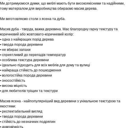
Ми дотримуємося думки, що меблі мають бути високоякісними та надійними,
тому матеріалом для виробництва обираємо масив дерева.
Ми виготовляємо столи з ясена та дуба.
Масив дуба - тверда, важка деревина. Має благородну гарну текстуру та
коричневий або жовтовато-коричневий колір:
⦁ одна з найкращих порід дерева
⦁ тверда порода деревини
⦁ не вбирає запахи
⦁ сприятливий до перепадів температур
⦁ особлива текстура деревини
⦁ ідеально підходить для всіх меблів для дому та вулиці
⦁ найкраща стійкість до пошкодження
⦁ вологостійка порода деревини
⦁ зносостійкість
⦁ висока міцність
⦁ для любителів тріщин та текстури
Масив ясена - найпопулярніший вид деревини з унікальною текстурою та
якостями:
⦁ респектабельний вигляд
⦁ тверда порода деревини
⦁ стійкість до незначних подряпин
⦁ довговічність