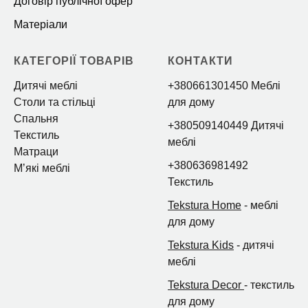
Договір публічної офер
Матеріали
КАТЕГОРІЇ ТОВАРІВ
КОНТАКТИ
Дитячі меблі
+380661301450 Меблі
Столи та стільці
для дому
Спальня
+380509140449 Дитячі
Текстиль
меблі
Матраци
+380636981492
Мʼякі меблі
Текстиль
Tekstura Home
- меблі
для дому
Tekstura Kids
- дитячі
меблі
Tekstura Decor
- текстиль
для дому