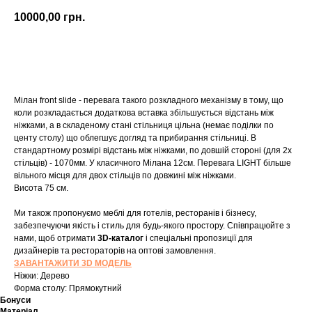
10000,00
грн.
Купити
Мілан front slide - перевага такого розкладного механізму в тому, що
коли розкладається додаткова вставка збільшується відстань між
ніжками, а в складеному стані стільниця цільна (немає поділки по
центу столу) що облегшує догляд та прибирання стільниці. В
стандартному розмірі відстань між ніжками, по довшій стороні (для 2х
стільців) - 1070мм. У класичного Мілана 12см. Перевага LIGHT більше
вільного місця для двох стільців по довжині між ніжками.
Висота 75 см.
Ми також пропонуємо меблі для готелів, ресторанів і бізнесу,
забезпечуючи якість і стиль для будь-якого простору. Співпрацюйте з
нами, щоб отримати
3D-каталог
і спеціальні пропозиції для
дизайнерів та рестораторів на оптові замовлення.
ЗАВАНТАЖИТИ 3D МОДЕЛЬ
Ніжки: Дерево
Форма столу: Прямокутний
Бонуси
Матеріал