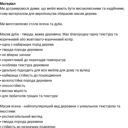
Матеріал
Ми дотримуємося думки, що меблі мають бути високоякісними та надійними,
тому матеріалом для виробництва обираємо масив дерева.
Ми виготовляємо столи ясена та дуба.
Масив дуба - тверда, важка деревина. Має благородну гарну текстуру та
коричневий або жовтовато-коричневий колір:
⦁ одна з найкращих порід дерева
⦁ тверда порода деревини
⦁ не вбирає запахи
⦁ сприятливий до перепадів температур
⦁ особлива текстура деревини
⦁ ідеально підходить для всіх меблів для дому та вулиці
⦁ найкраща стійкість до пошкодження
⦁ вологостійка порода деревини
⦁ зносостійкість
⦁ висока міцність
⦁ для любителів тріщин та текстури
Масив ясена - найпопулярніший вид деревини з унікальною текстурою та
якостями:
⦁ респектабельний вигляд
⦁ тверда порода деревини
⦁ стійкість до незначних подряпин