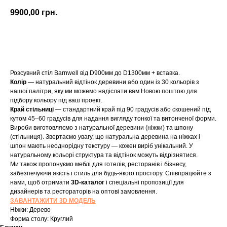
9900,00
грн.
Купити
Розсувний стіл Barnwell від D900мм до D1300мм + вставка.
Колір
— натуральний відтінок деревини або один із 30 кольорів з
нашої палітри, яку ми можемо надіслати вам Новою поштою для
підбору кольору під ваш проект.
Край стільниці
— стандартний край під 90 градусів або скошений під
кутом 45–60 градусів для надання вигляду тонкої та витонченої форми.
Вироби виготовляємо з натуральної деревини (ніжки) та шпону
(стільниця). Звертаємо увагу, що натуральна деревина на ніжках і
шпон мають неоднорідну текстуру — кожен виріб унікальний. У
натуральному кольорі структура та відтінок можуть відрізнятися.
Ми також пропонуємо меблі для готелів, ресторанів і бізнесу,
забезпечуючи якість і стиль для будь-якого простору. Співпрацюйте з
нами, щоб отримати
3D-каталог
і спеціальні пропозиції для
дизайнерів та рестораторів на оптові замовлення.
ЗАВАНТАЖИТИ 3D МОДЕЛЬ
Ніжки: Дерево
Форма столу: Круглий