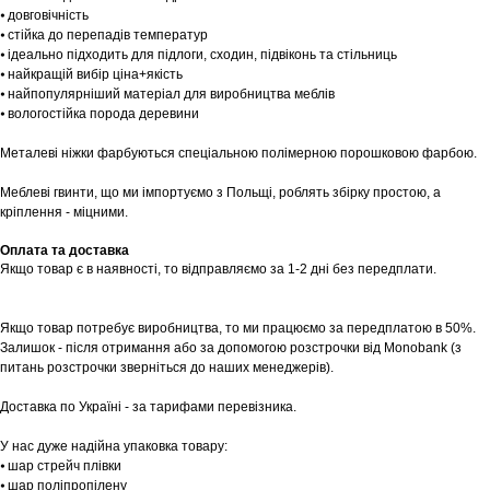
⦁ довговічність
⦁ стійка до перепадів температур
⦁ ідеально підходить для підлоги, сходин, підвіконь та стільниць
⦁ найкращій вибір ціна+якість
⦁ найпопулярніший матеріал для виробництва меблів
⦁ вологостійка порода деревини
Металеві ніжки фарбуються спеціальною полімерною порошковою фарбою.
Шоурум
Меблеві гвинти, що ми імпортуємо з Польщі, роблять збірку простою, а
Заплануйте візит у простір створений
кріплення - міцними.
Tekstura
для вас
Оплата та доставка
Якщо товар є в наявності, то відправляємо за 1-2 дні без передплати.
Записатися
Якщо товар потребує виробництва, то ми працюємо за передплатою в 50%.
Залишок - після отримання або за допомогою розстрочки від Monobank (з
питань розстрочки зверніться до наших менеджерів).
Доставка по Україні - за тарифами перевізника.
У нас дуже надійна упаковка товару:
⦁ шар стрейч плівки
⦁ шар поліпропілену