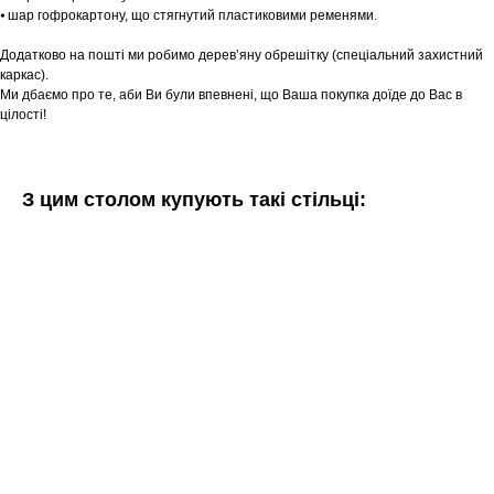
⦁ шар гофрокартону, що стягнутий пластиковими ременями.
Додатково на пошті ми робимо дерев’яну обрешітку (спеціальний захистний
каркас).
Ми дбаємо про те, аби Ви були впевнені, що Ваша покупка доїде до Вас в
цілості!
З цим столом купують такі стільці: