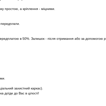
рку простою, а кріплення - міцними.
з передплати.
ередплатою в 50%. Залишок - після отримання або за допомогою роз
ями.
ціальний захистний каркас).
а доїде до Вас в цілості!