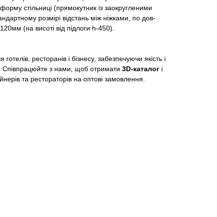
форму стільниці (прямокутник із заокругленими
андартному розмірі відстань між ніжками, по дов-
 1120мм (на висоті від підлоги h-450).
готелів, ресторанів і бізнесу, забезпечуючи якість і
у. Співпрацюйте з нами, щоб отримати
3D-каталог
і
йнерів та рестораторів на оптові замовлення.