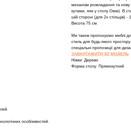
механізм розкладання та нову 
кутами, яяк у столу Омм). В ст
шій стороні (для 2х стільців) -
Висота 75 см.
Ми також пропонуємо меблі для 
стиль для будь-якого простор
спеціальні пропозиції для диза
ЗАВАНТАЖИТИ 3D МОДЕЛЬ
Ніжки: Дерево
Форма столу: Прямокутний
лей.
хнологічних особливостей.