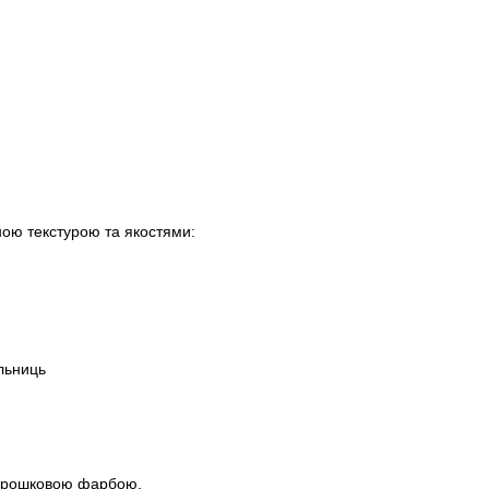
ною текстурою та якостями:
ільниць
порошковою фарбою.