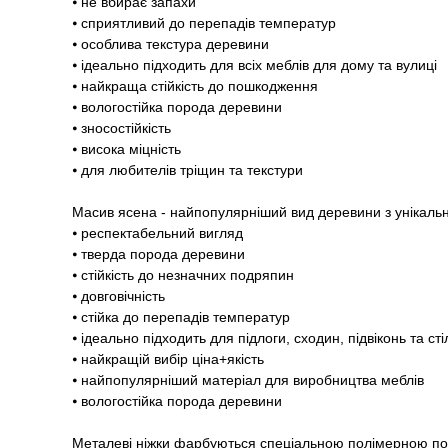
⦁ не вбирає запахи
⦁ сприятливий до перепадів температур
⦁ особлива текстура деревини
⦁ ідеально підходить для всіх меблів для дому та вулиці
⦁ найкраща стійкість до пошкодження
⦁ вологостійка порода деревини
⦁ зносостійкість
⦁ висока міцність
⦁ для любителів тріщин та текстури
Масив ясена - найпопулярніший вид деревини з унікаль
⦁ респектабельний вигляд
⦁ тверда порода деревини
⦁ стійкість до незначних подряпин
⦁ довговічність
⦁ стійка до перепадів температур
⦁ ідеально підходить для підлоги, сходин, підвіконь та ст
⦁ найкращій вибір ціна+якість
⦁ найпопулярніший матеріал для виробництва меблів
⦁ вологостійка порода деревини
Металеві ніжки фарбуються спеціальною полімерною 