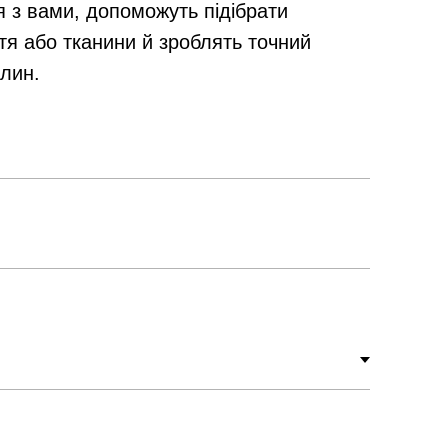
я з вами, допоможуть підібрати
тя або тканини й зроблять точний
илин.