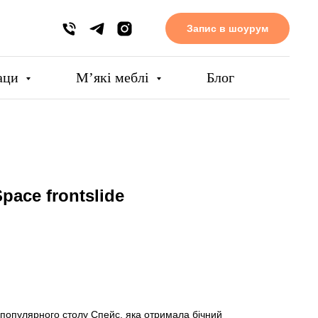
Запис в шоурум
аци
Мʼякі меблі
Блог
pace frontslide
ія популярного столу Спейс, яка отримала бічний