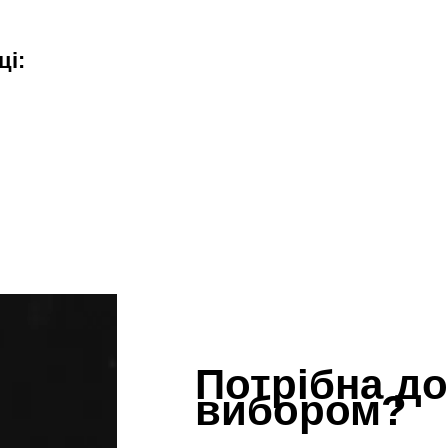
ці:
Потрібна до
вибором?