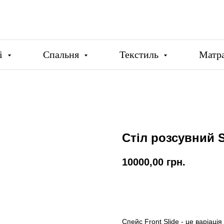
ці
Спальня
Текстиль
Матр
Стіл розсувний S
10000,00
грн.
Купити
Спейс Front Slide - це варіац