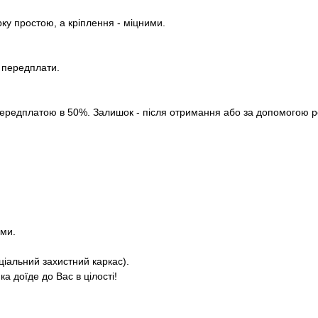
рку простою, а кріплення - міцними.
з передплати.
ередплатою в 50%. Залишок - після отримання або за допомогою роз
ями.
ціальний захистний каркас).
а доїде до Вас в цілості!