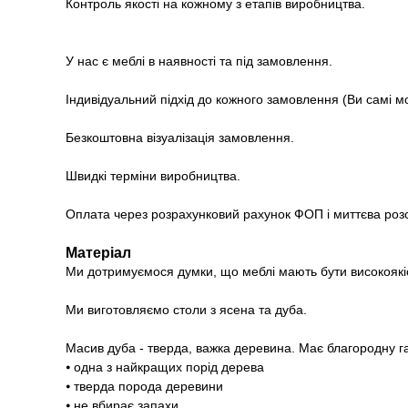
Контроль якості на кожному з етапів виробництва.
У нас є меблі в наявності та під замовлення.
Індивідуальний підхід до кожного замовлення (Ви самі м
Безкоштовна візуалізація замовлення.
Швидкі терміни виробництва.
Оплата через розрахунковий рахунок ФОП і миттєва роз
Матеріал
Ми дотримуємося думки, що меблі мають бути високоякі
Ми виготовляємо столи з ясена та дуба.
Масив дуба - тверда, важка деревина. Має благородну г
⦁ одна з найкращих порід дерева
⦁ тверда порода деревини
⦁ не вбирає запахи