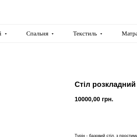
ці
Спальня
Текстиль
Матр
Стіл розкладний
10000,00
грн.
Купити
Турін - базовий стіл, з прост