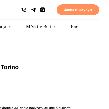
Запис в шоурум
аци
Мʼякі меблі
Блог
 Torino
ими формами, легко пасуватиме для більшості