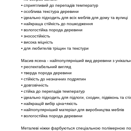
⦁ сприятливий до перепадів температур
⦁ особлива текстура деревини
⦁ ідеально підходить для всіх меблів для дому та вулиці
⦁ найкраща стійкість до пошкодження
⦁ вологостійка порода деревини
⦁ зносостійкість
⦁ висока міцність
⦁ для любителів тріщин та текстури
Масив ясена - найпопулярніший вид деревини з унікаль
⦁ респектабельний вигляд
⦁ тверда порода деревини
⦁ стійкість до незначних подряпин
⦁ довговічність
⦁ стійка до перепадів температур
⦁ ідеально підходить для підлоги, сходин, підвіконь та ст
⦁ найкращій вибір ціна+якість
⦁ найпопулярніший матеріал для виробництва меблів
⦁ вологостійка порода деревини
Металеві ніжки фарбуються спеціальною полімерною 