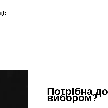
ці:
Потрібна до
вибором?