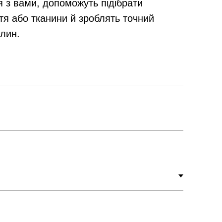
я з вами, допоможуть підібрати
тя або тканини й зроблять точний
илин.