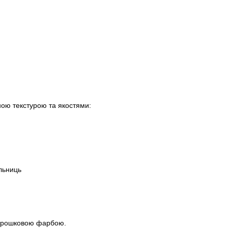
ною текстурою та якостями:
ільниць
порошковою фарбою.