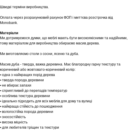
Швидкі терміни виробництва.
Оплата через розрахунковий рахунок ФОП і миттєва розстрочка від
Monobank.
Матеріали
Ми дотримуємося думки, що меблі мають бути високоякісними та надійними,
тому матеріалом для виробництва обираємо масив дерева.
Ми виготовляємо столи з сосни, ясеню та дуба.
Масив дуба - тверда, важка деревина. Має благородну гарну текстуру та
коричневий або жовтовато-коричневий колір:
⦁ одна з найкращих порід дерева
⦁ тверда порода деревини
⦁ не вбирає запахи
⦁ сприятливий до перепадів температур
⦁ особлива текстура деревини
⦁ ідеально підходить для всіх меблів для дому та вулиці
⦁ найкраща стійкість до пошкодження
⦁ вологостійка порода деревини
⦁ зносостійкість
⦁ висока міцність
⦁ для любителів тріщин та текстури