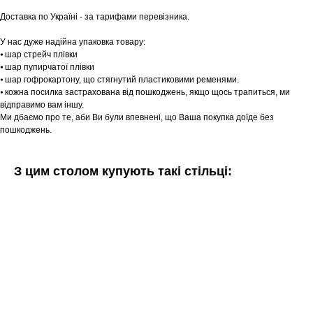
Доставка по Україні - за тарифами перевізника.
У нас дуже надійна упаковка товару:
⦁ шар стрейч плівки
⦁ шар пупирчатої плівки
⦁ шар гофрокартону, що стягнутий пластиковими ременями.
⦁ кожна посилка застрахована від пошкоджень, якщо щось трапиться, ми
відправимо вам іншу.
Ми дбаємо про те, аби Ви були впевнені, що Ваша покупка доїде без
пошкоджень.
З цим столом купують такі стільці: