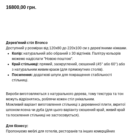
16800,00
грн.
Купити
Дерев’яний стіл Bronco
Доступний у розмірах від 120х80 до 220х100 см з дерев’яними ніжками.
Колір:
натуральний або обраний з 30 відтінків. Палітру кольорів
можемо надіслати "Новою поштою".
Край стільниці:
прямий, заокруглений, скошений (45° або 60°) або
з натуральним живим краєм (для прямокутних столів).
Посилення:
додаткові шпуги для покращення стабільності
стільниці.
Вироби виготовляються з натурального дерева, тому текстура та тон
можуть відрізнятись, роблячи кожен стіл унікальним.
Можливий варіант виготовлення стільниці з деревинної плити, вкритої
шпоном ясена чи дуба (для цього варіанту скошений край, живий край
та посилення стільниці не застосовується).
Для бізнесу:
Пропонуємо меблі для готелів, ресторанів та інших комерційних