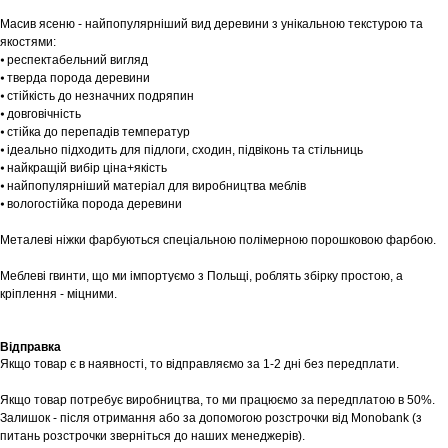
Масив ясеню - найпопулярніший вид деревини з унікальною текстурою та
якостями:
⦁ респектабельний вигляд
⦁ тверда порода деревини
⦁ стійкість до незначних подряпин
⦁ довговічність
⦁ стійка до перепадів температур
⦁ ідеально підходить для підлоги, сходин, підвіконь та стільниць
⦁ найкращій вибір ціна+якість
⦁ найпопулярніший матеріал для виробництва меблів
Шоурум
⦁ вологостійка порода деревини
Заплануйте візит у простір створений
Металеві ніжки фарбуються спеціальною полімерною порошковою фарбою.
Tekstura
для вас
Меблеві гвинти, що ми імпортуємо з Польщі, роблять збірку простою, а
Записатися
кріплення - міцними.
Відправка
Якщо товар є в наявності, то відправляємо за 1-2 дні без передплати.
Якщо товар потребує виробництва, то ми працюємо за передплатою в 50%.
Залишок - після отримання або за допомогою розстрочки від Monobank (з
питань розстрочки зверніться до наших менеджерів).