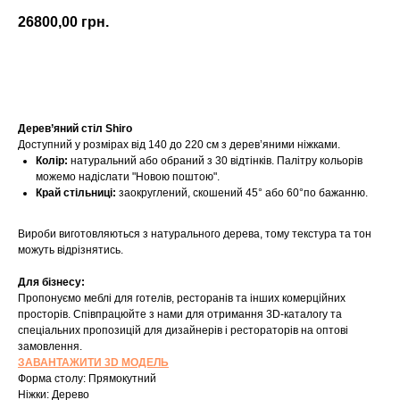
26800,00
грн.
Купити
Дерев’яний стіл Shiro
Доступний у розмірах від 140 до 220 см з дерев’яними ніжками.
Колір:
натуральний або обраний з 30 відтінків. Палітру кольорів
можемо надіслати "Новою поштою".
Край стільниці:
заокруглений, скошений 45° або 60°по бажанню.
Вироби виготовляються з натурального дерева, тому текстура та тон
можуть відрізнятись.
Для бізнесу:
Пропонуємо меблі для готелів, ресторанів та інших комерційних
просторів. Співпрацюйте з нами для отримання 3D-каталогу та
спеціальних пропозицій для дизайнерів і рестораторів на оптові
замовлення.
ЗАВАНТАЖИТИ 3D МОДЕЛЬ
Форма столу: Прямокутний
Ніжки: Дерево