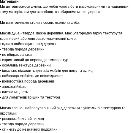
Матеріали
Ми дотримуємося думки, що меблі мають бути високоякісними та надійними,
тому матеріалом для виробництва обираємо масив дерева.
Ми виготовляємо столи з сосни, ясеню та дуба.
Масив дуба - тверда, важка деревина. Має благородну гарну текстуру та
коричневий або жовтовато-коричневий колір:
⦁ одна з найкращих порід дерева
⦁ тверда порода деревини
⦁ не вбирає запахи
⦁ сприятливий до перепадів температур
⦁ особлива текстура деревини
⦁ ідеально підходить для всіх меблів для дому та вулиці
⦁ найкраща стійкість до пошкодження
⦁ вологостійка порода деревини
⦁ зносостійкість
⦁ висока міцність
⦁ для любителів тріщин та текстури
Масив ясеню - найпопулярніший вид деревини з унікальною текстурою та
якостями:
⦁ респектабельний вигляд
⦁ тверда порода деревини
⦁ стійкість до незначних подряпин