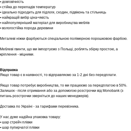
⦁ довговічність
⦁ стійка до перепадів температур
⦁ ідеально підходить для підлоги, сходин, підвіконь та стільниць
⦁ найкращій вибір ціна+якість
⦁ найпопулярніший матеріал для виробництва меблів
⦁ вологостійка порода деревини
Шоурум
Металеві ніжки фарбуються спеціальною полімерною порошковою фарбою.
Заплануйте візит у простір створений
Tekstura
Меблеві гвинти, що ми імпортуємо з Польщі, роблять збірку простою, а
для вас
кріплення - міцними.
Записатися
Відправка
Якщо товар є в наявності, то відправляємо за 1-2 дні без передплати.
Якщо товар потребує виробництва, то ми працюємо за передплатою в 50%.
Залишок - після отримання або за допомогою розстрочки від Monobank (з
питань розстрочки зверніться до наших менеджерів).
Доставка по Україні - за тарифами перевізника.
У нас дуже надійна упаковка товару:
⦁ шар стрейч плівки
⦁ шар пупирчатої плівки