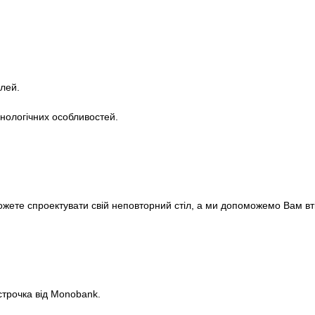
лей.
хнологічних особливостей.
ожете спроектувати свій неповторний стіл, а ми допоможемо Вам вті
строчка від Monobank.