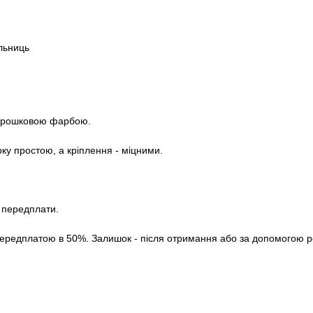
ільниць
порошковою фарбою.
рку простою, а кріплення - міцними.
з передплати.
ередплатою в 50%. Залишок - після отримання або за допомогою роз