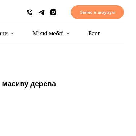
Запис в шоурум
аци
Мʼякі меблі
Блог
з масиву дерева