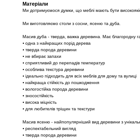
Матеріали
Ми дотримуємося думки, що меблі мають бути високоякі
Ми виготовляємо столи з сосни, ясеню та дуба.
Масив дуба - тверда, важка деревина. Має благородну г
⦁ одна з найкращих порід дерева
⦁ тверда порода деревини
⦁ не вбирає запахи
⦁ сприятливий до перепадів температур
⦁ особлива текстура деревини
⦁ ідеально підходить для всіх меблів для дому та вулиці
⦁ найкраща стійкість до пошкодження
⦁ вологостійка порода деревини
⦁ зносостійкість
⦁ висока міцність
⦁ для любителів тріщин та текстури
Масив ясеню - найпопулярніший вид деревини з унікаль
⦁ респектабельний вигляд
⦁ тверда порода деревини