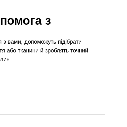
помога з
я з вами, допоможуть підібрати
тя або тканини й зроблять точний
илин.