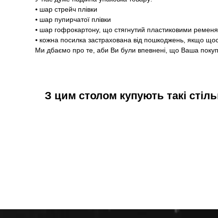
⦁ шар стрейч плівки
⦁ шар пупирчатої плівки
⦁ шар гофрокартону, що стягнутий пластиковими ремен
⦁ кожна посилка застрахована від пошкоджень, якщо щос
Ми дбаємо про те, аби Ви були впевнені, що Ваша покуп
З цим столом купують такі стіль