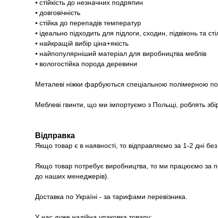
⦁ стійкість до незначних подряпин
⦁ довговічність
⦁ стійка до перепадів температур
⦁ ідеально підходить для підлоги, сходин, підвіконь та ст
⦁ найкращій вибір ціна+якість
⦁ найпопулярніший матеріал для виробництва меблів
⦁ вологостійка порода деревини
Металеві ніжки фарбуються спеціальною полімерною 
Меблеві гвинти, що ми імпортуємо з Польщі, роблять збі
Відправка
Якщо товар є в наявності, то відправляємо за 1-2 дні бе
Якщо товар потребує виробництва, то ми працюємо за п
до наших менеджерів).
Доставка по Україні - за тарифами перевізника.
У нас дуже надійна упаковка товару: