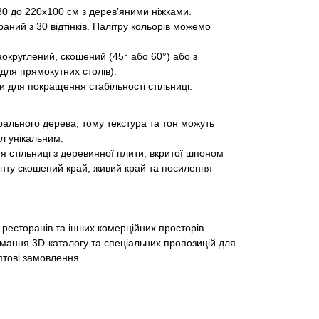
80 до 220х100 см з дерев’яними ніжками.
ний з 30 відтінків. Палітру кольорів можемо
округлений, скошений (45° або 60°) або з
для прямокутних столів).
и для покращення стабільності стільниці.
ального дерева, тому текстура та тон можуть
іл унікальним.
 стільниці з деревинної плити, вкритої шпоном
анту скошений край, живий край та посилення
 ресторанів та інших комерційних просторів.
мання 3D-каталогу та спеціальних пропозицій для
птові замовлення.