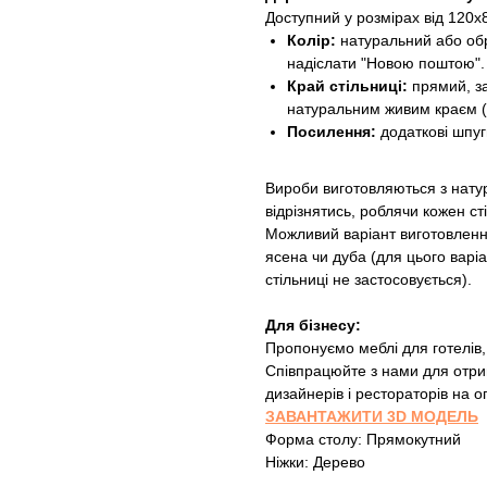
Доступний у розмірах від 120х
Колір:
натуральний або обра
надіслати "Новою поштою".
Край стільниці:
прямий, за
натуральним живим краєм (
Посилення:
додаткові шпуг
Вироби виготовляються з натур
відрізнятись, роблячи кожен ст
Можливий варіант виготовлення
ясена чи дуба (для цього варі
стільниці не застосовується).
Для бізнесу:
Пропонуємо меблі для готелів,
Співпрацюйте з нами для отри
дизайнерів і рестораторів на о
ЗАВАНТАЖИТИ 3D МОДЕЛЬ
Форма столу: Прямокутний
Ніжки: Дерево