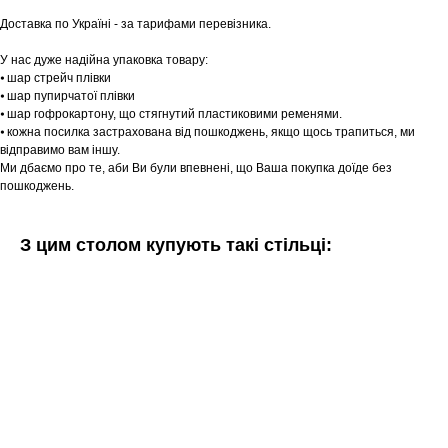
Доставка по Україні - за тарифами перевізника.
У нас дуже надійна упаковка товару:
⦁ шар стрейч плівки
⦁ шар пупирчатої плівки
⦁ шар гофрокартону, що стягнутий пластиковими ременями.
⦁ кожна посилка застрахована від пошкоджень, якщо щось трапиться, ми
відправимо вам іншу.
Ми дбаємо про те, аби Ви були впевнені, що Ваша покупка доїде без
пошкоджень.
З цим столом купують такі стільці: