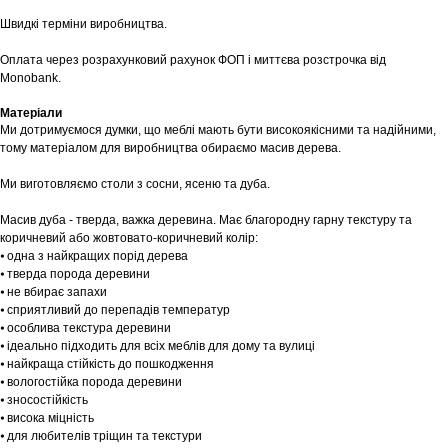
Швидкі терміни виробництва.
Оплата через розрахунковий рахунок ФОП і миттєва розстрочка від
Monobank.
Матеріали
Ми дотримуємося думки, що меблі мають бути високоякісними та надійними,
тому матеріалом для виробництва обираємо масив дерева.
Ми виготовляємо столи з сосни, ясеню та дуба.
Масив дуба - тверда, важка деревина. Має благородну гарну текстуру та
коричневий або жовтовато-коричневий колір:
⦁ одна з найкращих порід дерева
⦁ тверда порода деревини
⦁ не вбирає запахи
⦁ сприятливий до перепадів температур
⦁ особлива текстура деревини
⦁ ідеально підходить для всіх меблів для дому та вулиці
⦁ найкраща стійкість до пошкодження
⦁ вологостійка порода деревини
⦁ зносостійкість
⦁ висока міцність
⦁ для любителів тріщин та текстури