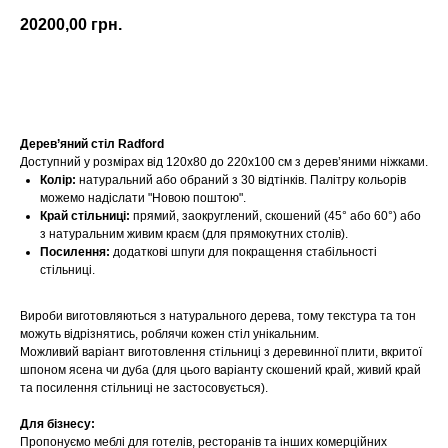
20200,00
грн.
Купити
Дерев’яний стіл Radford
Доступний у розмірах від 120х80 до 220х100 см з дерев’яними ніжками.
Колір:
натуральний або обраний з 30 відтінків. Палітру кольорів
можемо надіслати "Новою поштою".
Край стільниці:
прямий, заокруглений, скошений (45° або 60°) або
з натуральним живим краєм (для прямокутних столів).
Посилення:
додаткові шпуги для покращення стабільності
стільниці.
Вироби виготовляються з натурального дерева, тому текстура та тон
можуть відрізнятись, роблячи кожен стіл унікальним.
Можливий варіант виготовлення стільниці з деревинної плити, вкритої
шпоном ясена чи дуба (для цього варіанту скошений край, живий край
та посилення стільниці не застосовується).
Для бізнесу:
Пропонуємо меблі для готелів, ресторанів та інших комерційних