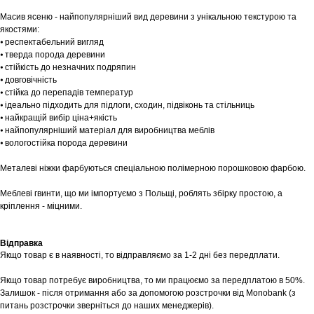
Масив ясеню - найпопулярніший вид деревини з унікальною текстурою та
якостями:
⦁ респектабельний вигляд
⦁ тверда порода деревини
⦁ стійкість до незначних подряпин
⦁ довговічність
⦁ стійка до перепадів температур
⦁ ідеально підходить для підлоги, сходин, підвіконь та стільниць
⦁ найкращій вибір ціна+якість
⦁ найпопулярніший матеріал для виробництва меблів
Шоурум
⦁ вологостійка порода деревини
Заплануйте візит у простір створений
Металеві ніжки фарбуються спеціальною полімерною порошковою фарбою.
Tekstura
для вас
Меблеві гвинти, що ми імпортуємо з Польщі, роблять збірку простою, а
Записатися
кріплення - міцними.
Відправка
Якщо товар є в наявності, то відправляємо за 1-2 дні без передплати.
Якщо товар потребує виробництва, то ми працюємо за передплатою в 50%.
Залишок - після отримання або за допомогою розстрочки від Monobank (з
питань розстрочки зверніться до наших менеджерів).