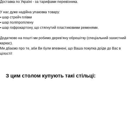
Доставка по Україні - за тарифами перевізника.
У нас дуже надійна упаковка товару:
⦁ шар стрейч плівки
⦁ шар поліпропілену
⦁ шар гофрокартону, що стягнутий пластиковими ременями.
Додатково на пошті ми робимо дерев’яну обрешітку (спеціальний захистний
каркас).
Ми дбаємо про те, аби Ви були впевнені, що Ваша покупка доїде до Вас в
цілості!
З цим столом купують такі стільці: