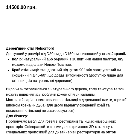
14500,00
грн.
Купити
Дерев’яний стіл Nelsonford
Доступний у розмірі від D80 см до D150 см, виконаний у стилі
Japandi.
Колір:
натуральний або обраний з 30 відтінків нашої палітри, яку
можемо надіслати Новою Поштою.
Край стільниці:
стандартний під кутом 90° або заокруглений чи
скошений під 45-60°, що додає витонченості (доступно лише для
стільниць із натуральної деревини).
Вироби виготовляються з натурального дерева, тому текстура та тон
можуть відрізнятись, роблячи кожен стіл унікальним.
Можливий варіант виготовлення стільниці з деревинної плити, вкритої
шпоном ясена чи дуба (для цього варіанту скошений край та
посилення стільниці не застосовується).
Для бізнесу:
Пропонуємо меблі для готелів, ресторанів та інших комерційних
просторів. Співпрацюйте з нами для отримання 3D-каталогу та
спеціальних пропозицій для дизайнерів і рестораторів на оптові