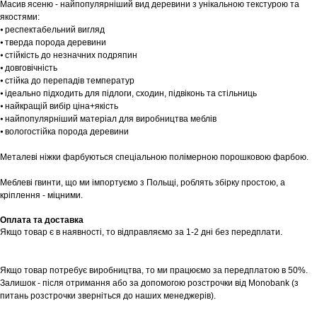
Масив ясеню - найпопулярніший вид деревини з унікальною текстурою та
якостями:
⦁ респектабельний вигляд
⦁ тверда порода деревини
⦁ стійкість до незначних подряпин
⦁ довговічність
⦁ стійка до перепадів температур
⦁ ідеально підходить для підлоги, сходин, підвіконь та стільниць
⦁ найкращій вибір ціна+якість
⦁ найпопулярніший матеріал для виробництва меблів
⦁ вологостійка порода деревини
Шоурум
Металеві ніжки фарбуються спеціальною полімерною порошковою фарбою.
Заплануйте візит у простір створений
Tekstura
Меблеві гвинти, що ми імпортуємо з Польщі, роблять збірку простою, а
для вас
кріплення - міцними.
Записатися
Оплата та доставка
Якщо товар є в наявності, то відправляємо за 1-2 дні без передплати.
Якщо товар потребує виробництва, то ми працюємо за передплатою в 50%.
Залишок - після отримання або за допомогою розстрочки від Monobank (з
питань розстрочки зверніться до наших менеджерів).