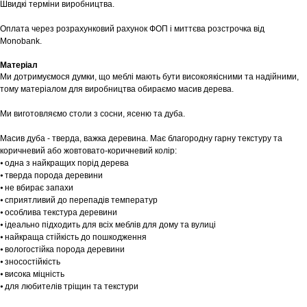
Швидкі терміни виробництва.
Оплата через розрахунковий рахунок ФОП і миттєва розстрочка від
Monobank.
Матеріал
Ми дотримуємося думки, що меблі мають бути високоякісними та надійними,
тому матеріалом для виробництва обираємо масив дерева.
Ми виготовляємо столи з сосни, ясеню та дуба.
Масив дуба - тверда, важка деревина. Має благородну гарну текстуру та
коричневий або жовтовато-коричневий колір:
⦁ одна з найкращих порід дерева
⦁ тверда порода деревини
⦁ не вбирає запахи
⦁ сприятливий до перепадів температур
⦁ особлива текстура деревини
⦁ ідеально підходить для всіх меблів для дому та вулиці
⦁ найкраща стійкість до пошкодження
⦁ вологостійка порода деревини
⦁ зносостійкість
⦁ висока міцність
⦁ для любителів тріщин та текстури