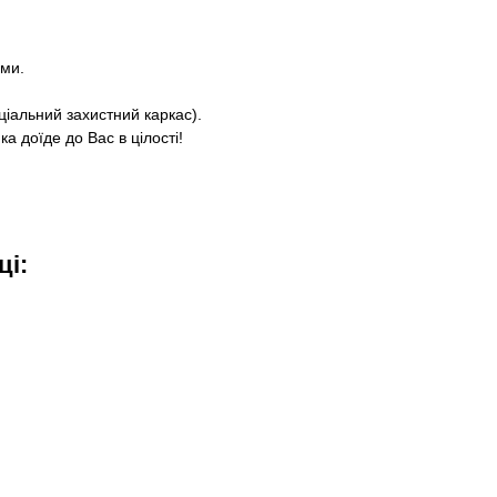
ями.
ціальний захистний каркас).
а доїде до Вас в цілості!
ці: