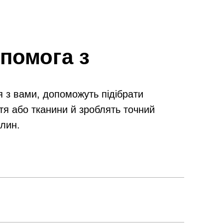
помога з
я з вами, допоможуть підібрати
тя або тканини й зроблять точний
илин.