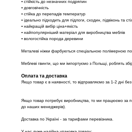
⦁ стійкість до незначних подряпин
⦁ довговічність
⦁ стійка до перепадів температур
⦁ ідеально підходить для підлоги, сходин, підвіконь та ст
⦁ найкращій вибір ціна+якість
⦁ найпопулярніший матеріал для виробництва меблів
⦁ вологостійка порода деревини
Металеві ніжки фарбуються спеціальною полімерною 
Меблеві гвинти, що ми імпортуємо з Польщі, роблять збі
Оплата та доставка
Якщо товар є в наявності, то відправляємо за 1-2 дні бе
Якщо товар потребує виробництва, то ми працюємо за п
до наших менеджерів).
Доставка по Україні - за тарифами перевізника.
У нас дуже надійна упаковка товару: