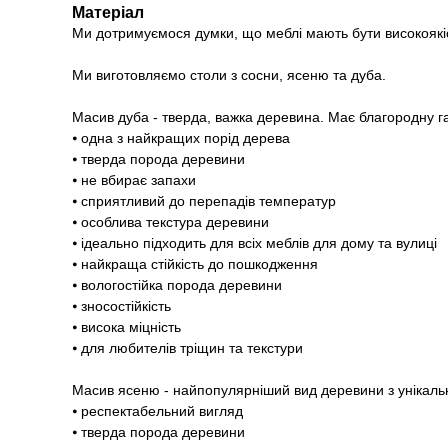
Матеріал
Ми дотримуємося думки, що меблі мають бути високоякі
Ми виготовляємо столи з сосни, ясеню та дуба.
Масив дуба - тверда, важка деревина. Має благородну г
⦁ одна з найкращих порід дерева
⦁ тверда порода деревини
⦁ не вбирає запахи
⦁ сприятливий до перепадів температур
⦁ особлива текстура деревини
⦁ ідеально підходить для всіх меблів для дому та вулиці
⦁ найкраща стійкість до пошкодження
⦁ вологостійка порода деревини
⦁ зносостійкість
⦁ висока міцність
⦁ для любителів тріщин та текстури
Масив ясеню - найпопулярніший вид деревини з унікаль
⦁ респектабельний вигляд
⦁ тверда порода деревини