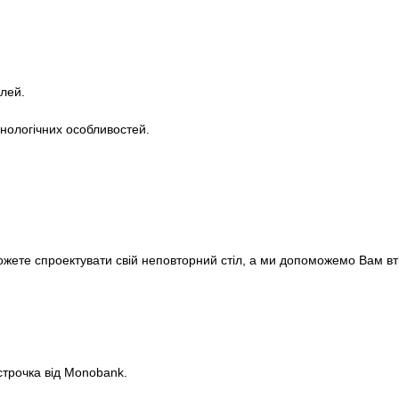
лей.
хнологічних особливостей.
ожете спроектувати свій неповторний стіл, а ми допоможемо Вам вті
строчка від Monobank.