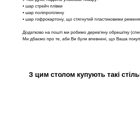
⦁ шар стрейч плівки
⦁ шар поліпропілену
⦁ шар гофрокартону, що стягнутий пластиковими ремен
Додатково на пошті ми робимо дерев’яну обрешітку (спе
Ми дбаємо про те, аби Ви були впевнені, що Ваша покупк
З цим столом купують такі стіль