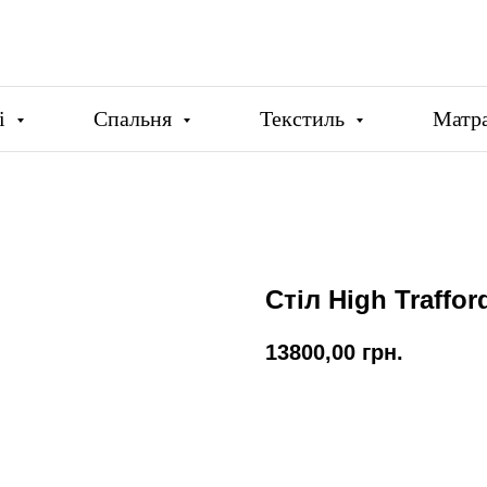
ці
Спальня
Текстиль
Матр
Стіл High Traffo
13800,00
грн.
Купити