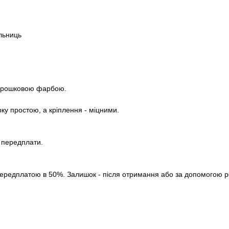
ільниць
порошковою фарбою.
рку простою, а кріплення - міцними.
з передплати.
ередплатою в 50%. Залишок - після отримання або за допомогою роз