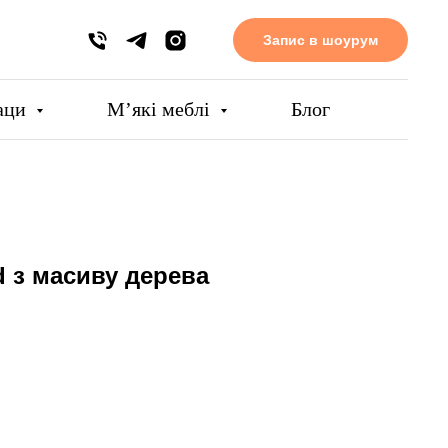
Запис в шоурум
аци
Мʼякі меблі
Блог
rd з масиву дерева