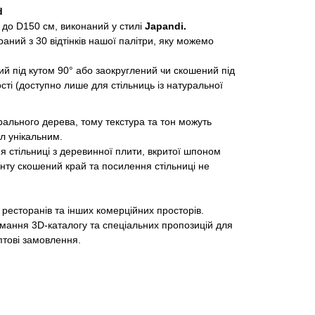
d
м до D150 см, виконаний у стилі
Japandi.
ний з 30 відтінків нашої палітри, яку можемо
й під кутом 90° або заокруглений чи скошений під
сті (доступно лише для стільниць із натуральної
ального дерева, тому текстура та тон можуть
іл унікальним.
 стільниці з деревинної плити, вкритої шпоном
анту скошений край та посилення стільниці не
 ресторанів та інших комерційних просторів.
мання 3D-каталогу та спеціальних пропозицій для
птові замовлення.