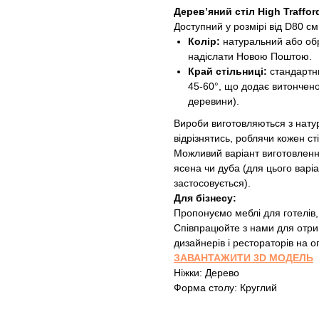
Дерев’яний стіл High Traffor
Доступний у розмірі від D80 с
Колір:
натуральний або обра
надіслати Новою Поштою.
Край стільниці:
стандартни
45-60°, що додає витончено
деревини).
Вироби виготовляються з натур
відрізнятись, роблячи кожен ст
Можливий варіант виготовлення
ясена чи дуба (для цього варі
застосовується).
Для бізнесу:
Пропонуємо меблі для готелів,
Співпрацюйте з нами для отри
дизайнерів і рестораторів на о
ЗАВАНТАЖИТИ 3D МОДЕЛЬ
Ніжки: Дерево
Форма столу: Круглий