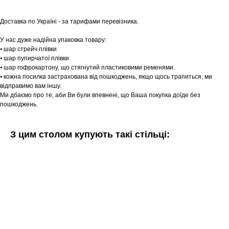
Доставка по Україні - за тарифами перевізника.
У нас дуже надійна упаковка товару:
⦁ шар стрейч плівки
⦁ шар пупирчатої плівки
⦁ шар гофрокартону, що стягнутий пластиковими ременями.
⦁ кожна посилка застрахована від пошкоджень, якщо щось трапиться, ми
відправимо вам іншу.
Ми дбаємо про те, аби Ви були впевнені, що Ваша покупка доїде без
пошкоджень.
З цим столом купують такі стільці: