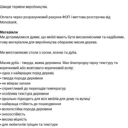
Швидкі терміни виробництва.
Оплата через розрахунковий рахунок ФОП і миттєва розстрочка від
Monobank.
Матеріали
Ми дотримуємося думки, що меблі мають бути високоякісними та надійними,
тому матеріалом для виробництва обираємо масив дерева.
Ми виготовляємо столи з сосни, ясеню та дуба.
Масив дуба - тверда, важка деревина. Має благородну гарну текстуру та
коричневий або жовтовато-коричневий колір:
⦁ одна з найкращих порід дерева
⦁ тверда порода деревини
⦁ не вбирає запахи
⦁ сприятливий до перепадів температур
⦁ особлива текстура деревини
⦁ ідеально підходить для всіх меблів для дому та вулиці
⦁ найкраща стійкість до пошкодження
⦁ вологостійка порода деревини
⦁ зносостійкість
⦁ висока міцність
⦁ для любителів тріщин та текстури