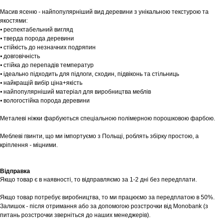
Масив ясеню - найпопулярніший вид деревини з унікальною текстурою та
якостями:
⦁ респектабельний вигляд
⦁ тверда порода деревини
⦁ стійкість до незначних подряпин
⦁ довговічність
⦁ стійка до перепадів температур
⦁ ідеально підходить для підлоги, сходин, підвіконь та стільниць
⦁ найкращій вибір ціна+якість
⦁ найпопулярніший матеріал для виробництва меблів
⦁ вологостійка порода деревини
Шоурум
Металеві ніжки фарбуються спеціальною полімерною порошковою фарбою.
Заплануйте візит у простір створений
Tekstura
для вас
Меблеві гвинти, що ми імпортуємо з Польщі, роблять збірку простою, а
кріплення - міцними.
Записатися
Відправка
Якщо товар є в наявності, то відправляємо за 1-2 дні без передплати.
Якщо товар потребує виробництва, то ми працюємо за передплатою в 50%.
Залишок - після отримання або за допомогою розстрочки від Monobank (з
питань розстрочки зверніться до наших менеджерів).