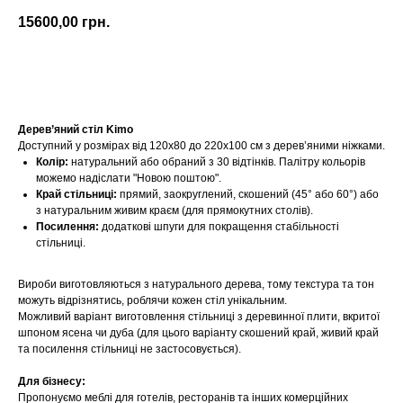
15600,00
грн.
Купити
Дерев’яний стіл Kimo
Доступний у розмірах від 120х80 до 220х100 см з дерев’яними ніжками.
Колір:
натуральний або обраний з 30 відтінків. Палітру кольорів
можемо надіслати "Новою поштою".
Край стільниці:
прямий, заокруглений, скошений (45° або 60°) або
з натуральним живим краєм (для прямокутних столів).
Посилення:
додаткові шпуги для покращення стабільності
стільниці.
Вироби виготовляються з натурального дерева, тому текстура та тон
можуть відрізнятись, роблячи кожен стіл унікальним.
Можливий варіант виготовлення стільниці з деревинної плити, вкритої
шпоном ясена чи дуба (для цього варіанту скошений край, живий край
та посилення стільниці не застосовується).
Для бізнесу:
Пропонуємо меблі для готелів, ресторанів та інших комерційних