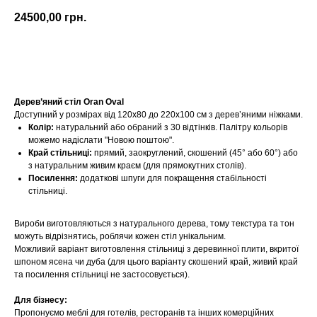
24500,00
грн.
Купити
Дерев’яний стіл Oran Oval
Доступний у розмірах від 120х80 до 220х100 см з дерев’яними ніжками.
Колір:
натуральний або обраний з 30 відтінків. Палітру кольорів
можемо надіслати "Новою поштою".
Край стільниці:
прямий, заокруглений, скошений (45° або 60°) або
з натуральним живим краєм (для прямокутних столів).
Посилення:
додаткові шпуги для покращення стабільності
стільниці.
Вироби виготовляються з натурального дерева, тому текстура та тон
можуть відрізнятись, роблячи кожен стіл унікальним.
Можливий варіант виготовлення стільниці з деревинної плити, вкритої
шпоном ясена чи дуба (для цього варіанту скошений край, живий край
та посилення стільниці не застосовується).
Для бізнесу:
Пропонуємо меблі для готелів, ресторанів та інших комерційних