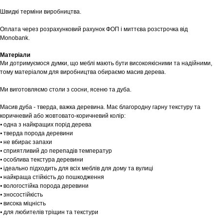
Швидкі терміни виробництва.
Оплата через розрахунковий рахунок ФОП і миттєва розстрочка від
Monobank.
Матеріали
Ми дотримуємося думки, що меблі мають бути високоякісними та надійними,
тому матеріалом для виробництва обираємо масив дерева.
Ми виготовляємо столи з сосни, ясеню та дуба.
Масив дуба - тверда, важка деревина. Має благородну гарну текстуру та
коричневий або жовтовато-коричневий колір:
⦁ одна з найкращих порід дерева
⦁ тверда порода деревини
⦁ не вбирає запахи
⦁ сприятливий до перепадів температур
⦁ особлива текстура деревини
⦁ ідеально підходить для всіх меблів для дому та вулиці
⦁ найкраща стійкість до пошкодження
⦁ вологостійка порода деревини
⦁ зносостійкість
⦁ висока міцність
⦁ для любителів тріщин та текстури