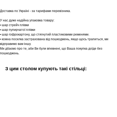
Доставка по Україні - за тарифами перевізника.
У нас дуже надійна упаковка товару:
⦁ шар стрейч плівки
⦁ шар пупирчатої плівки
⦁ шар гофрокартону, що стягнутий пластиковими ременями.
⦁ кожна посилка застрахована від пошкоджень, якщо щось трапиться, ми
відправимо вам іншу.
Ми дбаємо про те, аби Ви були впевнені, що Ваша покупка доїде без
пошкоджень.
З цим столом купують такі стільці: