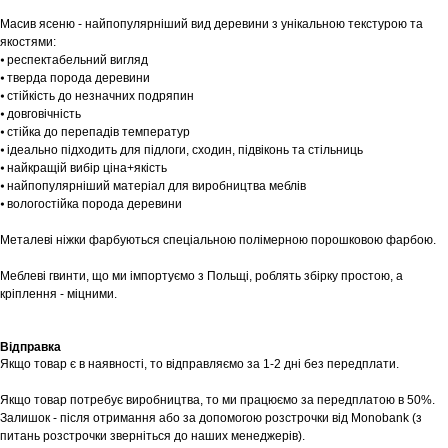
Масив ясеню - найпопулярніший вид деревини з унікальною текстурою та
якостями:
⦁ респектабельний вигляд
⦁ тверда порода деревини
⦁ стійкість до незначних подряпин
⦁ довговічність
⦁ стійка до перепадів температур
⦁ ідеально підходить для підлоги, сходин, підвіконь та стільниць
⦁ найкращій вибір ціна+якість
⦁ найпопулярніший матеріал для виробництва меблів
⦁ вологостійка порода деревини
Шоурум
Металеві ніжки фарбуються спеціальною полімерною порошковою фарбою.
Заплануйте візит у простір створений
Tekstura
для вас
Меблеві гвинти, що ми імпортуємо з Польщі, роблять збірку простою, а
кріплення - міцними.
Записатися
Відправка
Якщо товар є в наявності, то відправляємо за 1-2 дні без передплати.
Якщо товар потребує виробництва, то ми працюємо за передплатою в 50%.
Залишок - після отримання або за допомогою розстрочки від Monobank (з
питань розстрочки зверніться до наших менеджерів).