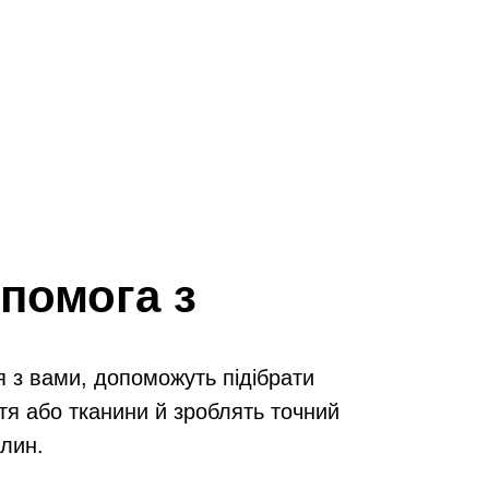
помога з
я з вами, допоможуть підібрати
тя або тканини й зроблять точний
илин.