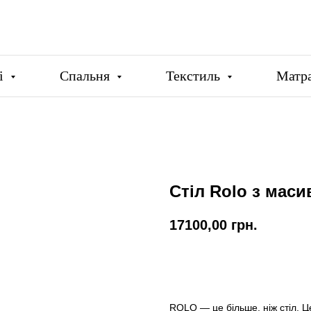
ці
Спальня
Текстиль
Матр
Стіл Rolo з маси
17100,00
грн.
Купити
ROLO — це більше, ніж стіл. Ц