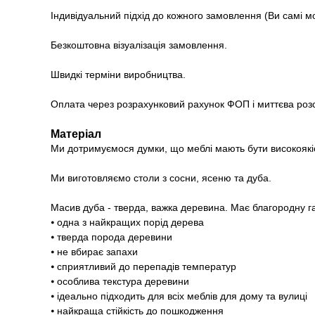
Індивідуальний підхід до кожного замовлення (Ви самі м
Безкоштовна візуалізація замовлення.
Швидкі терміни виробництва.
Оплата через розрахунковий рахунок ФОП і миттєва роз
Матеріал
Ми дотримуємося думки, що меблі мають бути високоякі
Ми виготовляємо столи з сосни, ясеню та дуба.
Масив дуба - тверда, важка деревина. Має благородну г
⦁ одна з найкращих порід дерева
⦁ тверда порода деревини
⦁ не вбирає запахи
⦁ сприятливий до перепадів температур
⦁ особлива текстура деревини
⦁ ідеально підходить для всіх меблів для дому та вулиці
⦁ найкраща стійкість до пошкодження