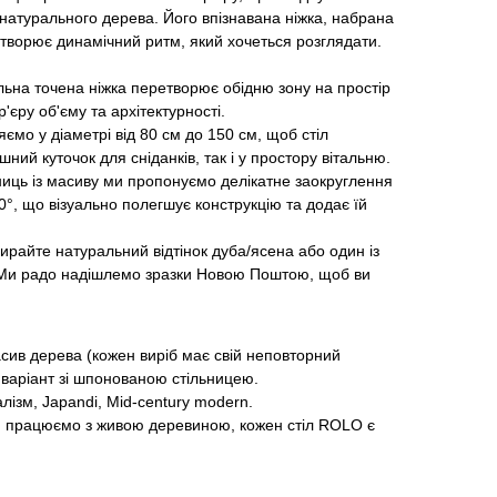
 натурального дерева. Його впізнавана ніжка, набрана
творює динамічний ритм, який хочеться розглядати.
льна точена ніжка перетворює обідню зону на простір
'єру об'єму та архітектурності.
ляємо у діаметрі від 80 см до 150 см, щоб стіл
шний куточок для сніданків, так і у простору вітальню.
ьниць із масиву ми пропонуємо делікатне заокруглення
0°, що візуально полегшує конструкцію та додає їй
ирайте натуральний відтінок дуба/ясена або один із
. Ми радо надішлемо зразки Новою Поштою, щоб ви
сив дерева (кожен виріб має свій неповторний
 варіант зі шпонованою стільницею.
лізм, Japandi, Mid-century modern.
ми працюємо з живою деревиною, кожен стіл ROLO є