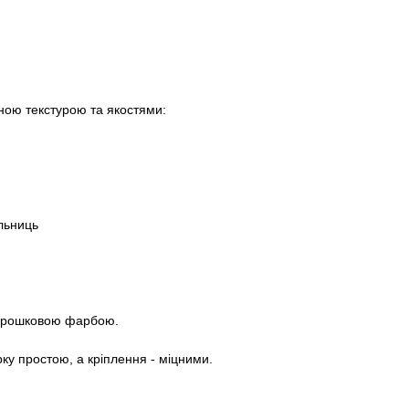
ною текстурою та якостями:
ільниць
порошковою фарбою.
рку простою, а кріплення - міцними.