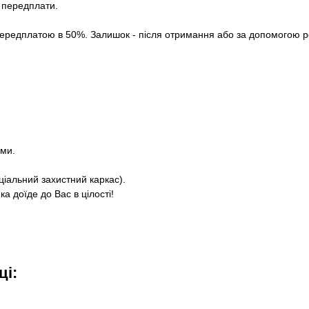
з передплати.
ередплатою в 50%. Залишок - після отримання або за допомогою роз
ями.
ціальний захистний каркас).
а доїде до Вас в цілості!
ці: