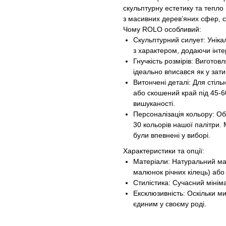
скульптурну естетику та тепло
з масивних дерев’яних сфер, с
Чому ROLO особливий:
Скульптурний силует: Уніка
з характером, додаючи інтер
Гнучкість розмірів: Виготов
ідеально вписався як у зати
Витончені деталі: Для стіл
або скошений край під 45-6
вишуканості.
Персоналізація кольору: Об
30 кольорів нашої палітри
були впевнені у виборі.
Характеристики та опції:
Матеріали: Натуральний ма
малюнок річних кілець) або
Стилістика: Сучасний мініма
Ексклюзивність: Оскільки 
єдиним у своєму роді.