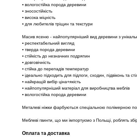
⦁ вологостійка порода деревини
⦁ зносостійкість
⦁ висока міцність
⦁ для любителів тріщин та текстури
Масив ясеню - найпопулярніший вид деревини з унікаль
⦁ респектабельний вигляд
⦁ тверда порода деревини
⦁ стійкість до незначних подряпин
⦁ довговічність
⦁ стійка до перепадів температур
⦁ ідеально підходить для підлоги, сходин, підвіконь та ст
⦁ найкращій вибір ціна+якість
⦁ найпопулярніший матеріал для виробництва меблів
⦁ вологостійка порода деревини
Металеві ніжки фарбуються спеціальною полімерною 
Меблеві гвинти, що ми імпортуємо з Польщі, роблять збі
Оплата та доставка