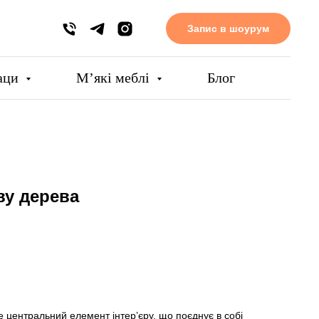
Запис в шоурум
аци
Мʼякі меблі
Блог
ву дерева
е центральний елемент інтер’єру, що поєднує в собі