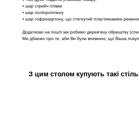
⦁ шар стрейч плівки
⦁ шар поліпропілену
⦁ шар гофрокартону, що стягнутий пластиковими ремен
Додатково на пошті ми робимо дерев’яну обрешітку (спе
Ми дбаємо про те, аби Ви були впевнені, що Ваша покупк
З цим столом купують такі стіль