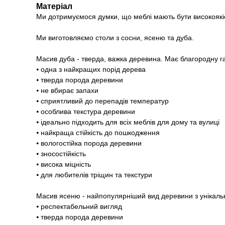
Матеріал
Ми дотримуємося думки, що меблі мають бути високоякі
Ми виготовляємо столи з сосни, ясеню та дуба.
Масив дуба - тверда, важка деревина. Має благородну г
⦁ одна з найкращих порід дерева
⦁ тверда порода деревини
⦁ не вбирає запахи
⦁ сприятливий до перепадів температур
⦁ особлива текстура деревини
⦁ ідеально підходить для всіх меблів для дому та вулиці
⦁ найкраща стійкість до пошкодження
⦁ вологостійка порода деревини
⦁ зносостійкість
⦁ висока міцність
⦁ для любителів тріщин та текстури
Масив ясеню - найпопулярніший вид деревини з унікаль
⦁ респектабельний вигляд
⦁ тверда порода деревини