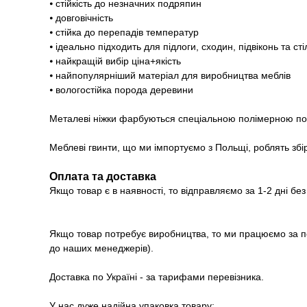
⦁ стійкість до незначних подряпин
⦁ довговічність
⦁ стійка до перепадів температур
⦁ ідеально підходить для підлоги, сходин, підвіконь та ст
⦁ найкращій вибір ціна+якість
⦁ найпопулярніший матеріал для виробництва меблів
⦁ вологостійка порода деревини
Металеві ніжки фарбуються спеціальною полімерною 
Меблеві гвинти, що ми імпортуємо з Польщі, роблять збі
Оплата та доставка
Якщо товар є в наявності, то відправляємо за 1-2 дні бе
Якщо товар потребує виробництва, то ми працюємо за п
до наших менеджерів).
Доставка по Україні - за тарифами перевізника.
У нас дуже надійна упаковка товару: