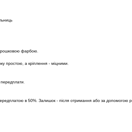
ільниць
порошковою фарбою.
рку простою, а кріплення - міцними.
з передплати.
ередплатою в 50%. Залишок - після отримання або за допомогою роз