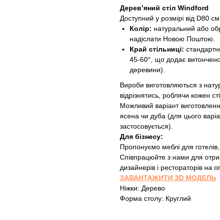
Дерев’яний стіл Windford
Доступний у розмірі від D80 с
Колір:
натуральний або обра
надіслати Новою Поштою.
Край стільниці:
стандартни
45-60°, що додає витончено
деревини).
Вироби виготовляються з натур
відрізнятись, роблячи кожен ст
Можливий варіант виготовлення
ясена чи дуба (для цього варі
застосовується).
Для бізнесу:
Пропонуємо меблі для готелів,
Співпрацюйте з нами для отри
дизайнерів і рестораторів на о
ЗАВАНТАЖИТИ 3D МОДЕЛЬ
Ніжки: Дерево
Форма столу: Круглий