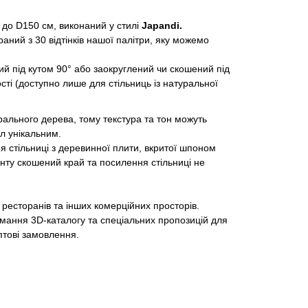
м до D150 см, виконаний у стилі
Japandi.
ний з 30 відтінків нашої палітри, яку можемо
й під кутом 90° або заокруглений чи скошений під
сті (доступно лише для стільниць із натуральної
ального дерева, тому текстура та тон можуть
іл унікальним.
 стільниці з деревинної плити, вкритої шпоном
анту скошений край та посилення стільниці не
 ресторанів та інших комерційних просторів.
мання 3D-каталогу та спеціальних пропозицій для
птові замовлення.