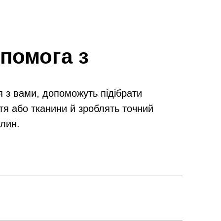
помога з
я з вами, допоможуть підібрати
тя або тканини й зроблять точний
илин.