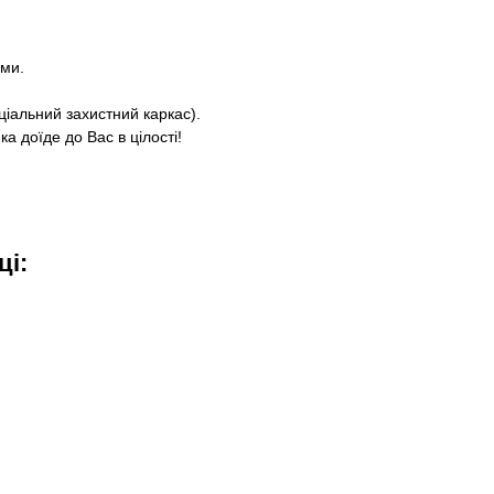
ями.
ціальний захистний каркас).
а доїде до Вас в цілості!
ці: