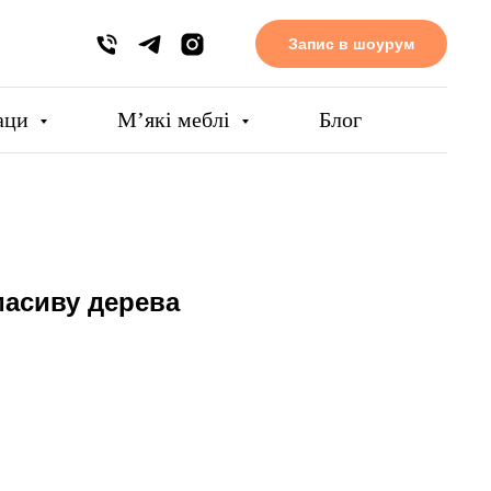
Запис в шоурум
аци
Мʼякі меблі
Блог
масиву дерева