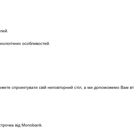
лей.
хнологічних особливостей.
ожете спроектувати свій неповторний стіл, а ми допоможемо Вам вті
строчка від Monobank.